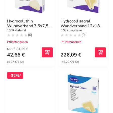
Hydrocoll thin
Hydrocoll sacral
Wundverband 7,5x7,5
Wundverband 12x18
cm
cm
10 St Verband
5 St Kompressen
(0)
(0)
Pflichtangaben
Pflichtangaben
61,29 €
2
MRP
42,66 €
226,09 €
(4,27 €/1 St)
(45,22 €/1 St)
-32%
4