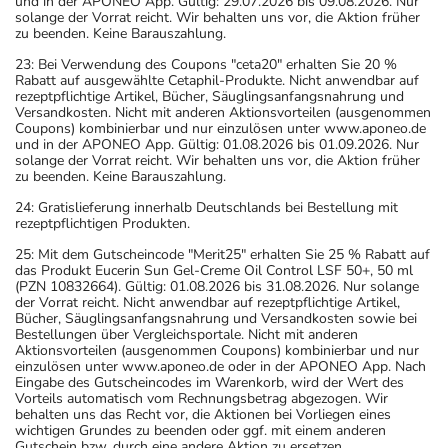
und in der APONEO App. Gültig: 29.07.2026 bis 09.08.2026. Nur
solange der Vorrat reicht. Wir behalten uns vor, die Aktion früher
zu beenden. Keine Barauszahlung.
23: Bei Verwendung des Coupons "ceta20" erhalten Sie 20 %
Rabatt auf ausgewählte Cetaphil-Produkte. Nicht anwendbar auf
rezeptpflichtige Artikel, Bücher, Säuglingsanfangsnahrung und
Versandkosten. Nicht mit anderen Aktionsvorteilen (ausgenommen
Coupons) kombinierbar und nur einzulösen unter www.aponeo.de
und in der APONEO App. Gültig: 01.08.2026 bis 01.09.2026. Nur
solange der Vorrat reicht. Wir behalten uns vor, die Aktion früher
zu beenden. Keine Barauszahlung.
24: Gratislieferung innerhalb Deutschlands bei Bestellung mit
rezeptpflichtigen Produkten.
25: Mit dem Gutscheincode "Merit25" erhalten Sie 25 % Rabatt auf
das Produkt Eucerin Sun Gel-Creme Oil Control LSF 50+, 50 ml
(PZN 10832664). Gültig: 01.08.2026 bis 31.08.2026. Nur solange
der Vorrat reicht. Nicht anwendbar auf rezeptpflichtige Artikel,
Bücher, Säuglingsanfangsnahrung und Versandkosten sowie bei
Bestellungen über Vergleichsportale. Nicht mit anderen
Aktionsvorteilen (ausgenommen Coupons) kombinierbar und nur
einzulösen unter www.aponeo.de oder in der APONEO App. Nach
Eingabe des Gutscheincodes im Warenkorb, wird der Wert des
Vorteils automatisch vom Rechnungsbetrag abgezogen. Wir
behalten uns das Recht vor, die Aktionen bei Vorliegen eines
wichtigen Grundes zu beenden oder ggf. mit einem anderen
Gutschein bzw. durch eine andere Aktion zu ersetzen.