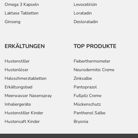
Omega 3 Kapseln
Levocetirizin
Laktase Tabletten
Loratadin
Ginseng
Desloratadin
ERKÄLTUNGEN
TOP PRODUKTE
Hustenstiller
Fieberthermometer
Hustenlöser
Neurodermitis Creme
Halsschmerztabletten
Zinksalbe
Erkältungsbad
Pantoprazol
Meerwasser Nasenspray
Fußpilz Creme
Inhaliergeräte
Mückenschutz
Hustenstiller Kinder
Panthenol Salbe
Hustensaft Kinder
Bryonia