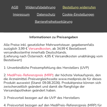
AGB
Widerrufsbelehrung
Bestellung widerrufen
Impressum
Datenschutz
Cookie-Einstellungen
Barrierefreiheitserklärung
Informationen zu Preisangaben
Alle Preise inkl. gesetzlicher Mehrwertsteuer, gegebenenfalls
zuzüglich 3,99 €
Versandkosten
, ab 34,99 € Bestellwert
versandkostenfrei innerhalb Deutschlands.
(Lieferung nach Österreich: 4,95 € Versandkosten unabhängig vom
Bestellwert)
1: Unverbindliche Preisempfehlung des Herstellers (UVP)
2:
MediPreis-Referenzpreis (MRP)
: der höchste Verkaufspreis, den
die Arzneimittel-Preisvergleichsseite www.medipreis.de für dieses
Produkt ausweist (Stand: 09.08.2026). Produktpreise können sich
zwischenzeitlich geändert und damit die Rangfolge der
Versandapotheken geändert haben.
3: Preisvorteil bezogen auf die UVP des Herstellers
4: Preisvorteil bezogen auf den MediPreis-Referenzpreis (MRP) für