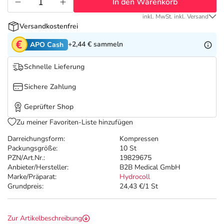
Refluthin, Lasea & Carmenthin Deals
Sport & Fitness
Täglich gut versorgt
In den Warenkorb
inkl. MwSt. inkl. Versand
Versandkostenfrei
Salus Deals
Tierapotheke
+2,44 €
sammeln
APO Cash
Vitamine & Mineralstoffe
Schnelle Lieferung
Sichere Zahlung
Marken
Geprüfter Shop
Zu meiner Favoriten-Liste hinzufügen
Darreichungsform:
Kompressen
Packungsgröße:
10 St
PZN/Art.Nr.:
19829675
Anbieter/Hersteller:
B2B Medical GmbH
Marke/Präparat:
Hydrocoll
Grundpreis:
24,43 €/1 St
Zur Artikelbeschreibung