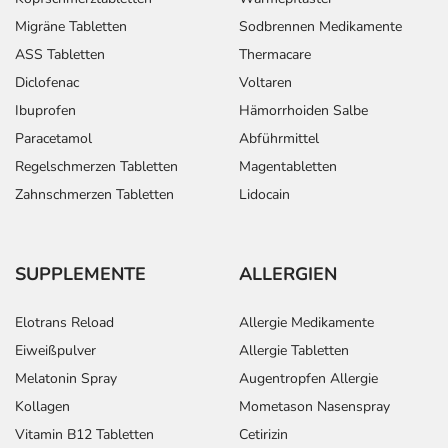
Migräne Tabletten
Sodbrennen Medikamente
ASS Tabletten
Thermacare
Diclofenac
Voltaren
Ibuprofen
Hämorrhoiden Salbe
Paracetamol
Abführmittel
Regelschmerzen Tabletten
Magentabletten
Zahnschmerzen Tabletten
Lidocain
SUPPLEMENTE
ALLERGIEN
Elotrans Reload
Allergie Medikamente
Eiweißpulver
Allergie Tabletten
Melatonin Spray
Augentropfen Allergie
Kollagen
Mometason Nasenspray
Vitamin B12 Tabletten
Cetirizin