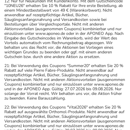
12: Nur für Neukunden mit Kundenkonto. Mit dem Gutscheincode
"10NEU26" erhalten Sie 10 % Rabatt für Ihre erste Bestellung, ab
einem Mindestbestellwert von 49 € (Warenkorbwert). Nicht
anwendbar auf rezeptpflichtige Artikel, Bücher,
Säuglingsanfangsnahrung und Versandkosten sowie bei
Bestellungen über Vergleichsportale. Nicht mit anderen
Aktionsvorteilen (ausgenommen Coupons) kombinierbar und nur
einzulösen unter www.aponeo.de oder in der APONEO App. Nach
Eingabe des Gutscheincodes im Warenkorb, wird der Wert des
Vorteils automatisch vom Rechnungsbetrag abgezogen. Wir
behalten uns das Recht vor, die Aktionen bei Vorliegen eines
wichtigen Grundes zu beenden oder ggf. mit einem anderen
Gutschein bzw. durch eine andere Aktion zu ersetzen.
21: Bei Verwendung des Coupons "Summer20" erhalten Sie 20 %
Rabatt auf viele Pierre Fabre-Produkte. Nicht anwendbar auf
rezeptpflichtige Artikel, Bücher, Säuglingsanfangsnahrung und
Versandkosten. Nicht mit anderen Aktionsvorteilen (ausgenommen
Coupons) kombinierbar und nur einzulösen unter www.aponeo.de
und in der APONEO App. Gültig: 27.07.2026 bis 09.08.2026. Nur
solange der Vorrat reicht. Wir behalten uns vor, die Aktion früher
zu beenden. Keine Barauszahlung.
22: Bei Verwendung des Coupons "Vital2026" erhalten Sie 20 %
Rabatt auf ausgewählte Orthomol-Produkte. Nicht anwendbar auf
rezeptpflichtige Artikel, Bücher, Säuglingsanfangsnahrung und
Versandkosten. Nicht mit anderen Aktionsvorteilen (ausgenommen
Coupons) kombinierbar und nur einzulösen unter www.aponeo.de