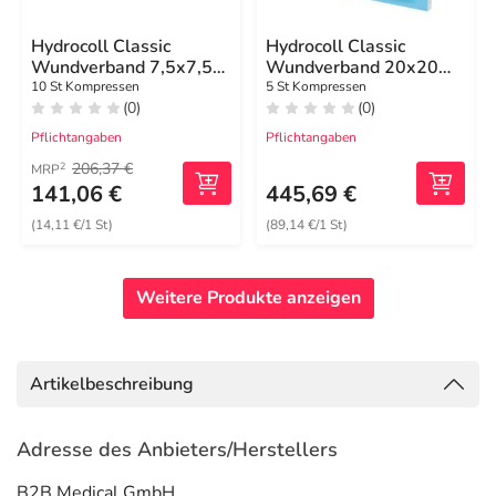
Hydrocoll Classic
Hydrocoll Classic
Wundverband 7,5x7,5
Wundverband 20x20
cm
cm
10 St Kompressen
5 St Kompressen
(0)
(0)
Pflichtangaben
Pflichtangaben
206,37 €
2
MRP
141,06 €
445,69 €
(14,11 €/1 St)
(89,14 €/1 St)
Weitere Produkte anzeigen
Artikelbeschreibung
Adresse des Anbieters/Herstellers
B2B Medical GmbH