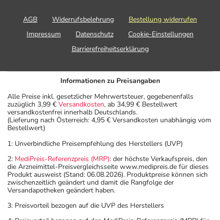
AGB
Widerrufsbelehrung
Bestellung widerrufen
Impressum
Datenschutz
Cookie-Einstellungen
Barrierefreiheitserklärung
Informationen zu Preisangaben
Alle Preise inkl. gesetzlicher Mehrwertsteuer, gegebenenfalls
zuzüglich 3,99 €
Versandkosten
, ab 34,99 € Bestellwert
versandkostenfrei innerhalb Deutschlands.
(Lieferung nach Österreich: 4,95 € Versandkosten unabhängig vom
Bestellwert)
1: Unverbindliche Preisempfehlung des Herstellers (UVP)
2:
MediPreis-Referenzpreis (MRP)
: der höchste Verkaufspreis, den
die Arzneimittel-Preisvergleichsseite www.medipreis.de für dieses
Produkt ausweist (Stand: 06.08.2026). Produktpreise können sich
zwischenzeitlich geändert und damit die Rangfolge der
Versandapotheken geändert haben.
3: Preisvorteil bezogen auf die UVP des Herstellers