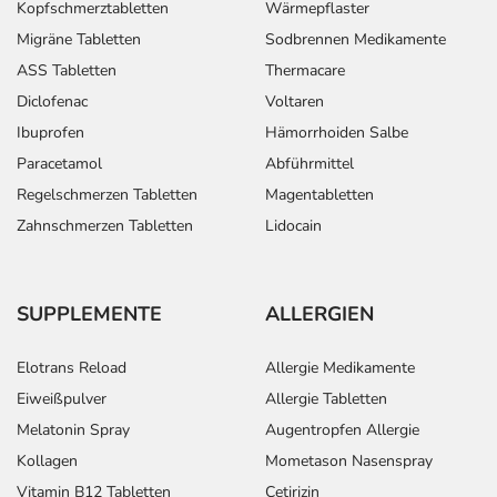
Kopfschmerztabletten
Wärmepflaster
Migräne Tabletten
Sodbrennen Medikamente
ASS Tabletten
Thermacare
Diclofenac
Voltaren
Ibuprofen
Hämorrhoiden Salbe
Paracetamol
Abführmittel
Regelschmerzen Tabletten
Magentabletten
Zahnschmerzen Tabletten
Lidocain
SUPPLEMENTE
ALLERGIEN
Elotrans Reload
Allergie Medikamente
Eiweißpulver
Allergie Tabletten
Melatonin Spray
Augentropfen Allergie
Kollagen
Mometason Nasenspray
Vitamin B12 Tabletten
Cetirizin