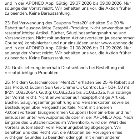
und in der APONEO App. Gültig: 29.07.2026 bis 09.08.2026. Nur
solange der Vorrat reicht. Wir behalten uns vor, die Aktion früher
zu beenden. Keine Barauszahlung.
23: Bei Verwendung des Coupons "ceta20" erhalten Sie 20 %
Rabatt auf ausgewählte Cetaphil-Produkte. Nicht anwendbar auf
rezeptpflichtige Artikel, Bücher, Säuglingsanfangsnahrung und
Versandkosten. Nicht mit anderen Aktionsvorteilen (ausgenommen
Coupons) kombinierbar und nur einzulösen unter www.aponeo.de
und in der APONEO App. Gültig: 01.08.2026 bis 01.09.2026. Nur
solange der Vorrat reicht. Wir behalten uns vor, die Aktion früher
zu beenden. Keine Barauszahlung.
24: Gratislieferung innerhalb Deutschlands bei Bestellung mit
rezeptpflichtigen Produkten.
25: Mit dem Gutscheincode "Merit25" erhalten Sie 25 % Rabatt auf
das Produkt Eucerin Sun Gel-Creme Oil Control LSF 50+, 50 ml
(PZN 10832664). Gültig: 01.08.2026 bis 31.08.2026. Nur solange
der Vorrat reicht. Nicht anwendbar auf rezeptpflichtige Artikel,
Bücher, Säuglingsanfangsnahrung und Versandkosten sowie bei
Bestellungen über Vergleichsportale. Nicht mit anderen
Aktionsvorteilen (ausgenommen Coupons) kombinierbar und nur
einzulösen unter www.aponeo.de oder in der APONEO App. Nach
Eingabe des Gutscheincodes im Warenkorb, wird der Wert des
Vorteils automatisch vom Rechnungsbetrag abgezogen. Wir
behalten uns das Recht vor, die Aktionen bei Vorliegen eines
wichtigen Grundes zu beenden oder ggf. mit einem anderen