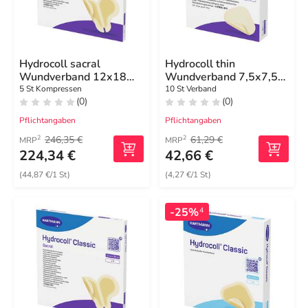
Hydrocoll sacral
Hydrocoll thin
Wundverband 12x18
Wundverband 7,5x7,5
cm
cm
5 St Kompressen
10 St Verband
(0)
(0)
Pflichtangaben
Pflichtangaben
246,35 €
61,29 €
2
2
MRP
MRP
224,34 €
42,66 €
(44,87 €/1 St)
(4,27 €/1 St)
-25%
4