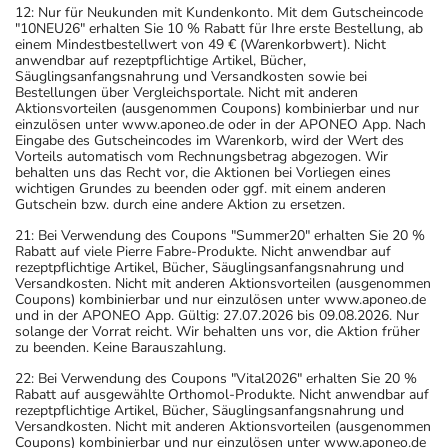
12: Nur für Neukunden mit Kundenkonto. Mit dem Gutscheincode
"10NEU26" erhalten Sie 10 % Rabatt für Ihre erste Bestellung, ab
einem Mindestbestellwert von 49 € (Warenkorbwert). Nicht
anwendbar auf rezeptpflichtige Artikel, Bücher,
Säuglingsanfangsnahrung und Versandkosten sowie bei
Bestellungen über Vergleichsportale. Nicht mit anderen
Aktionsvorteilen (ausgenommen Coupons) kombinierbar und nur
einzulösen unter www.aponeo.de oder in der APONEO App. Nach
Eingabe des Gutscheincodes im Warenkorb, wird der Wert des
Vorteils automatisch vom Rechnungsbetrag abgezogen. Wir
behalten uns das Recht vor, die Aktionen bei Vorliegen eines
wichtigen Grundes zu beenden oder ggf. mit einem anderen
Gutschein bzw. durch eine andere Aktion zu ersetzen.
21: Bei Verwendung des Coupons "Summer20" erhalten Sie 20 %
Rabatt auf viele Pierre Fabre-Produkte. Nicht anwendbar auf
rezeptpflichtige Artikel, Bücher, Säuglingsanfangsnahrung und
Versandkosten. Nicht mit anderen Aktionsvorteilen (ausgenommen
Coupons) kombinierbar und nur einzulösen unter www.aponeo.de
und in der APONEO App. Gültig: 27.07.2026 bis 09.08.2026. Nur
solange der Vorrat reicht. Wir behalten uns vor, die Aktion früher
zu beenden. Keine Barauszahlung.
22: Bei Verwendung des Coupons "Vital2026" erhalten Sie 20 %
Rabatt auf ausgewählte Orthomol-Produkte. Nicht anwendbar auf
rezeptpflichtige Artikel, Bücher, Säuglingsanfangsnahrung und
Versandkosten. Nicht mit anderen Aktionsvorteilen (ausgenommen
Coupons) kombinierbar und nur einzulösen unter www.aponeo.de