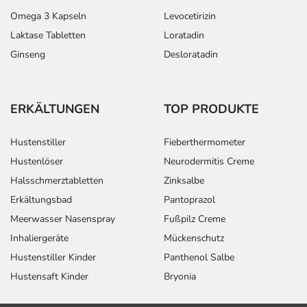
Omega 3 Kapseln
Levocetirizin
Laktase Tabletten
Loratadin
Ginseng
Desloratadin
ERKÄLTUNGEN
TOP PRODUKTE
Hustenstiller
Fieberthermometer
Hustenlöser
Neurodermitis Creme
Halsschmerztabletten
Zinksalbe
Erkältungsbad
Pantoprazol
Meerwasser Nasenspray
Fußpilz Creme
Inhaliergeräte
Mückenschutz
Hustenstiller Kinder
Panthenol Salbe
Hustensaft Kinder
Bryonia