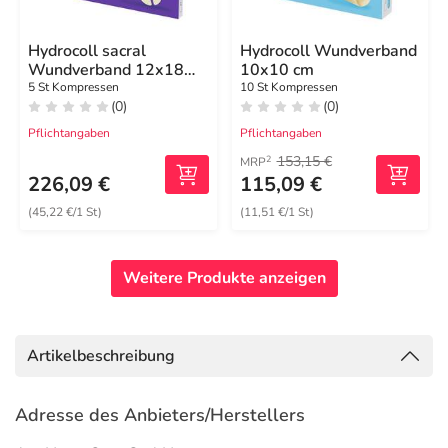
Hydrocoll sacral
Hydrocoll Wundverband
Wundverband 12x18
10x10 cm
cm
5 St Kompressen
10 St Kompressen
(0)
(0)
Pflichtangaben
Pflichtangaben
153,15 €
2
MRP
226,09 €
115,09 €
(45,22 €/1 St)
(11,51 €/1 St)
Weitere Produkte anzeigen
Artikelbeschreibung
Adresse des Anbieters/Herstellers