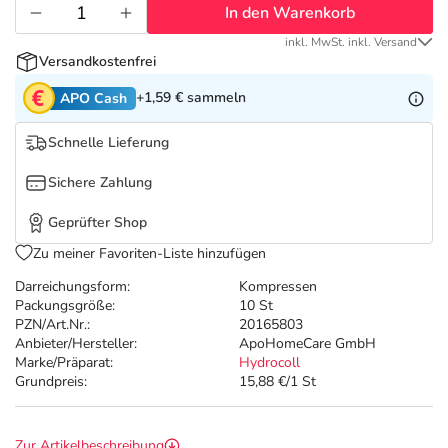
Refluthin, Lasea & Carmenthin Deals
Sport & Fitness
Täglich gut versorgt
In den Warenkorb
inkl. MwSt. inkl. Versand
Salus Deals
Tierapotheke
Versandkostenfrei
+1,59 €
sammeln
APO Cash
Vitamine & Mineralstoffe
Schnelle Lieferung
Marken
Sichere Zahlung
Geprüfter Shop
Zu meiner Favoriten-Liste hinzufügen
Darreichungsform:
Kompressen
Packungsgröße:
10 St
PZN/Art.Nr.:
20165803
Anbieter/Hersteller:
ApoHomeCare GmbH
Marke/Präparat:
Hydrocoll
Grundpreis:
15,88 €/1 St
Zur Artikelbeschreibung