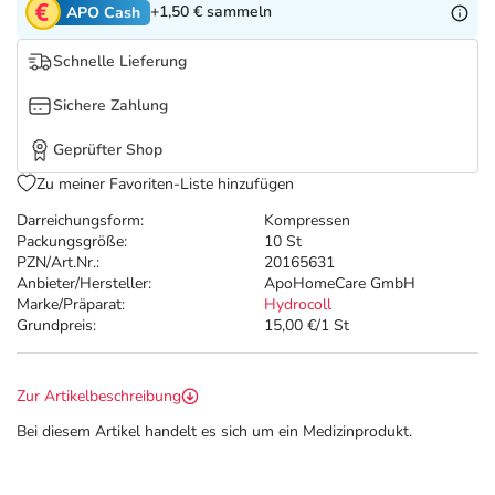
Refluthin, Lasea & Carmenthin Deals
Sport & Fitness
Täglich gut versorgt
+1,50 €
sammeln
APO Cash
Schnelle Lieferung
Salus Deals
Tierapotheke
Sichere Zahlung
Vitamine & Mineralstoffe
Geprüfter Shop
Zu meiner Favoriten-Liste hinzufügen
Marken
Darreichungsform:
Kompressen
Packungsgröße:
10 St
PZN/Art.Nr.:
20165631
Anbieter/Hersteller:
ApoHomeCare GmbH
Marke/Präparat:
Hydrocoll
Grundpreis:
15,00 €/1 St
Zur Artikelbeschreibung
Bei diesem Artikel handelt es sich um ein Medizinprodukt.