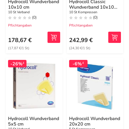
Hydrocoll Wundverband
Hydrocoll Classic
10x10 cm
Wundverband 10x10
cm
10 St Verband
10 St Kompressen
(0)
(0)
Pflichtangaben
Pflichtangaben
178,67 €
242,99 €
(17,87 €/1 St)
(24,30 €/1 St)
-26%
-6%
4
4
Hydrocoll Wundverband
Hydrocoll Wundverband
5x5 cm
20x20 cm