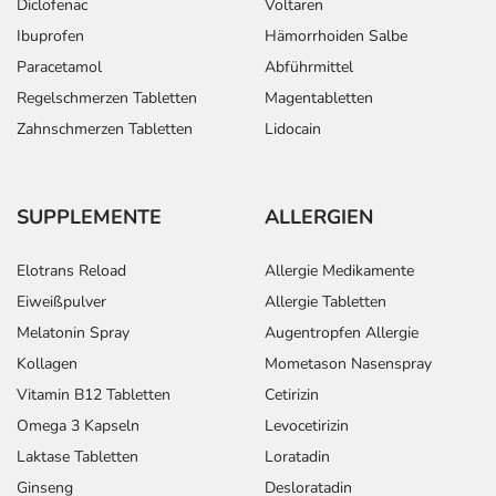
Diclofenac
Voltaren
Ibuprofen
Hämorrhoiden Salbe
Paracetamol
Abführmittel
Regelschmerzen Tabletten
Magentabletten
Zahnschmerzen Tabletten
Lidocain
SUPPLEMENTE
ALLERGIEN
Elotrans Reload
Allergie Medikamente
Eiweißpulver
Allergie Tabletten
Melatonin Spray
Augentropfen Allergie
Kollagen
Mometason Nasenspray
Vitamin B12 Tabletten
Cetirizin
Omega 3 Kapseln
Levocetirizin
Laktase Tabletten
Loratadin
Ginseng
Desloratadin