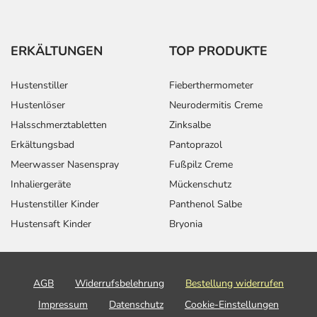
ERKÄLTUNGEN
TOP PRODUKTE
Hustenstiller
Fieberthermometer
Hustenlöser
Neurodermitis Creme
Halsschmerztabletten
Zinksalbe
Erkältungsbad
Pantoprazol
Meerwasser Nasenspray
Fußpilz Creme
Inhaliergeräte
Mückenschutz
Hustenstiller Kinder
Panthenol Salbe
Hustensaft Kinder
Bryonia
AGB
Widerrufsbelehrung
Bestellung widerrufen
Impressum
Datenschutz
Cookie-Einstellungen