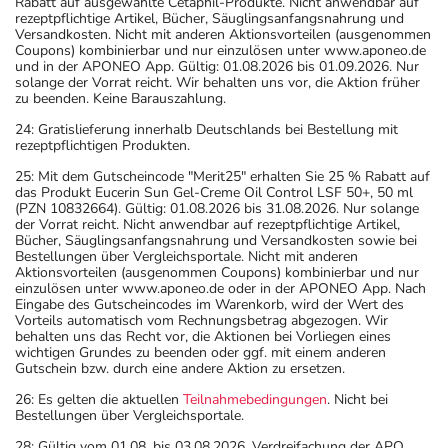
Rabatt auf ausgewählte Cetaphil-Produkte. Nicht anwendbar auf
rezeptpflichtige Artikel, Bücher, Säuglingsanfangsnahrung und
Versandkosten. Nicht mit anderen Aktionsvorteilen (ausgenommen
Coupons) kombinierbar und nur einzulösen unter www.aponeo.de
und in der APONEO App. Gültig: 01.08.2026 bis 01.09.2026. Nur
solange der Vorrat reicht. Wir behalten uns vor, die Aktion früher
zu beenden. Keine Barauszahlung.
24: Gratislieferung innerhalb Deutschlands bei Bestellung mit
rezeptpflichtigen Produkten.
25: Mit dem Gutscheincode "Merit25" erhalten Sie 25 % Rabatt auf
das Produkt Eucerin Sun Gel-Creme Oil Control LSF 50+, 50 ml
(PZN 10832664). Gültig: 01.08.2026 bis 31.08.2026. Nur solange
der Vorrat reicht. Nicht anwendbar auf rezeptpflichtige Artikel,
Bücher, Säuglingsanfangsnahrung und Versandkosten sowie bei
Bestellungen über Vergleichsportale. Nicht mit anderen
Aktionsvorteilen (ausgenommen Coupons) kombinierbar und nur
einzulösen unter www.aponeo.de oder in der APONEO App. Nach
Eingabe des Gutscheincodes im Warenkorb, wird der Wert des
Vorteils automatisch vom Rechnungsbetrag abgezogen. Wir
behalten uns das Recht vor, die Aktionen bei Vorliegen eines
wichtigen Grundes zu beenden oder ggf. mit einem anderen
Gutschein bzw. durch eine andere Aktion zu ersetzen.
26: Es gelten die aktuellen
Teilnahmebedingungen
. Nicht bei
Bestellungen über Vergleichsportale.
28: Gültig vom 01.08. bis 03.08.2026. Verdreifachung der APO