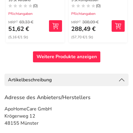
10 St Verband
5 St Kompressen
(0)
(0)
Pflichtangaben
Pflichtangaben
69,33 €
308,09 €
2
2
MRP
MRP
51,62 €
288,49 €
(5,16 €/1 St)
(57,70 €/1 St)
Weitere Produkte anzeigen
Artikelbeschreibung
Adresse des Anbieters/Herstellers
ApoHomeCare GmbH
Krögerweg 12
48155 Münster