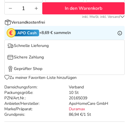
Refluthin, Lasea & Carmenthin Deals
Sport & Fitness
Täglich gut versorgt
In den Warenkorb
Salus Deals
Tierapotheke
inkl. MwSt. inkl. Versand
Versandkostenfrei
+8,69 €
sammeln
APO Cash
Vitamine & Mineralstoffe
Schnelle Lieferung
Marken
Sichere Zahlung
Geprüfter Shop
Zu meiner Favoriten-Liste hinzufügen
Darreichungsform:
Verband
Packungsgröße:
10 St
PZN/Art.Nr.:
20165039
Anbieter/Hersteller:
ApoHomeCare GmbH
Marke/Präparat:
Duramax
Grundpreis:
86,94 €/1 St