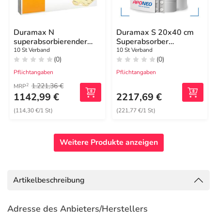
Duramax N
Duramax S 20x40 cm
superabsorbierender
Superabsorber
Wundverband 20x40
Silikonverband
10 St Verband
10 St Verband
(0)
(0)
cm
Pflichtangaben
Pflichtangaben
1.221,36 €
2
MRP
1142,99 €
2217,69 €
(114,30 €/1 St)
(221,77 €/1 St)
Weitere Produkte anzeigen
Artikelbeschreibung
Adresse des Anbieters/Herstellers