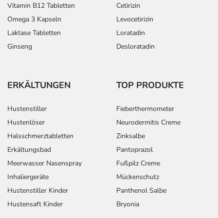
Vitamin B12 Tabletten
Cetirizin
Omega 3 Kapseln
Levocetirizin
Laktase Tabletten
Loratadin
Ginseng
Desloratadin
ERKÄLTUNGEN
TOP PRODUKTE
Hustenstiller
Fieberthermometer
Hustenlöser
Neurodermitis Creme
Halsschmerztabletten
Zinksalbe
Erkältungsbad
Pantoprazol
Meerwasser Nasenspray
Fußpilz Creme
Inhaliergeräte
Mückenschutz
Hustenstiller Kinder
Panthenol Salbe
Hustensaft Kinder
Bryonia