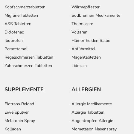
Kopfschmerztabletten
Wärmepflaster
Migräne Tabletten
Sodbrennen Medikamente
ASS Tabletten
Thermacare
Diclofenac
Voltaren
Ibuprofen
Hämorrhoiden Salbe
Paracetamol
Abführmittel
Regelschmerzen Tabletten
Magentabletten
Zahnschmerzen Tabletten
Lidocain
SUPPLEMENTE
ALLERGIEN
Elotrans Reload
Allergie Medikamente
Eiweißpulver
Allergie Tabletten
Melatonin Spray
Augentropfen Allergie
Kollagen
Mometason Nasenspray