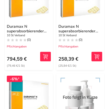
Duramax N
Duramax N
superabsorbierender
superabsorbierender
Wundverband 20x25
Wundverband 10x10
10 St Verband
10 St Verband
(0)
(0)
cm
cm
Pflichtangaben
Pflichtangaben
794,59 €
258,39 €
(79,46 €/1 St)
(25,84 €/1 St)
-6%
4