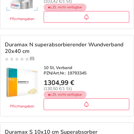
(103,42 €/1 St)
z.Zt. nicht verfügbar
Pflichtangaben
Duramax N superabsorbierender Wundverband
20x40 cm
(0)
10 St, Verband
PZN/Art.Nr.: 19793345
1304,99 €
(130,50 €/1 St)
z.Zt. nicht verfügbar
Pflichtangaben
Duramax S 10x10 cm Superabsorber