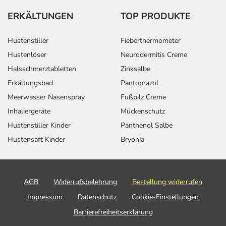
ERKÄLTUNGEN
TOP PRODUKTE
Hustenstiller
Fieberthermometer
Hustenlöser
Neurodermitis Creme
Halsschmerztabletten
Zinksalbe
Erkältungsbad
Pantoprazol
Meerwasser Nasenspray
Fußpilz Creme
Inhaliergeräte
Mückenschutz
Hustenstiller Kinder
Panthenol Salbe
Hustensaft Kinder
Bryonia
AGB
Widerrufsbelehrung
Bestellung widerrufen
Impressum
Datenschutz
Cookie-Einstellungen
Barrierefreiheitserklärung