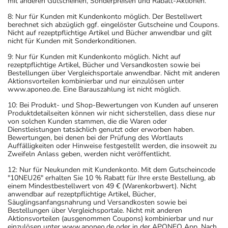
mit anderen Gutscheinen, Sonderpreisen und Rabatt-Aktionen.
8: Nur für Kunden mit Kundenkonto möglich. Der Bestellwert
berechnet sich abzüglich ggf. eingelöster Gutscheine und Coupons.
Nicht auf rezeptpflichtige Artikel und Bücher anwendbar und gilt
nicht für Kunden mit Sonderkonditionen.
9: Nur für Kunden mit Kundenkonto möglich. Nicht auf
rezeptpflichtige Artikel, Bücher und Versandkosten sowie bei
Bestellungen über Vergleichsportale anwendbar. Nicht mit anderen
Aktionsvorteilen kombinierbar und nur einzulösen unter
www.aponeo.de. Eine Barauszahlung ist nicht möglich.
10: Bei Produkt- und Shop-Bewertungen von Kunden auf unseren
Produktdetailseiten können wir nicht sicherstellen, dass diese nur
von solchen Kunden stammen, die die Waren oder
Dienstleistungen tatsächlich genutzt oder erworben haben.
Bewertungen, bei denen bei der Prüfung des Wortlauts
Auffälligkeiten oder Hinweise festgestellt werden, die insoweit zu
Zweifeln Anlass geben, werden nicht veröffentlicht.
12: Nur für Neukunden mit Kundenkonto. Mit dem Gutscheincode
"10NEU26" erhalten Sie 10 % Rabatt für Ihre erste Bestellung, ab
einem Mindestbestellwert von 49 € (Warenkorbwert). Nicht
anwendbar auf rezeptpflichtige Artikel, Bücher,
Säuglingsanfangsnahrung und Versandkosten sowie bei
Bestellungen über Vergleichsportale. Nicht mit anderen
Aktionsvorteilen (ausgenommen Coupons) kombinierbar und nur
einzulösen unter www.aponeo.de oder in der APONEO App. Nach