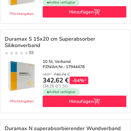
Artikel verfügbar
Hinzufügen
Pflichtangaben
Duramax S 15x20 cm Superabsorber
Silikonverband
(0)
10 St, Verband
PZN/Art.Nr.: 17944478
746,74
€
2
MRP
342,62 €
-54%
4
(34,26 €/1 St)
Artikel verfügbar
Hinzufügen
Pflichtangaben
Duramax N superabsorbierender Wundverband