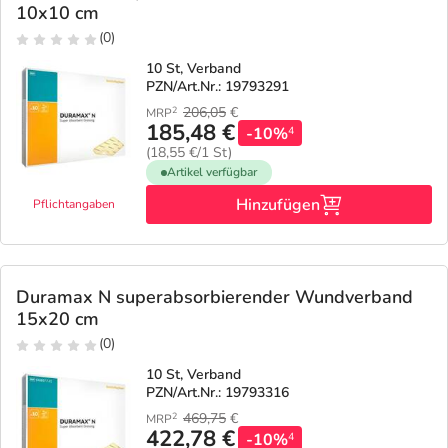
10x10 cm
(0)
10 St, Verband
PZN/Art.Nr.: 19793291
206,05
€
2
MRP
185,48 €
-10%
4
(18,55 €/1 St)
Artikel verfügbar
Hinzufügen
Pflichtangaben
Duramax N superabsorbierender Wundverband
15x20 cm
(0)
10 St, Verband
PZN/Art.Nr.: 19793316
469,75
€
2
MRP
422,78 €
-10%
4