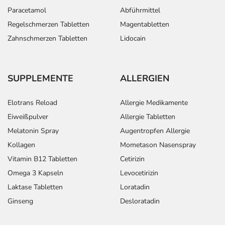
Paracetamol
Abführmittel
Regelschmerzen Tabletten
Magentabletten
Zahnschmerzen Tabletten
Lidocain
SUPPLEMENTE
ALLERGIEN
Elotrans Reload
Allergie Medikamente
Eiweißpulver
Allergie Tabletten
Melatonin Spray
Augentropfen Allergie
Kollagen
Mometason Nasenspray
Vitamin B12 Tabletten
Cetirizin
Omega 3 Kapseln
Levocetirizin
Laktase Tabletten
Loratadin
Ginseng
Desloratadin