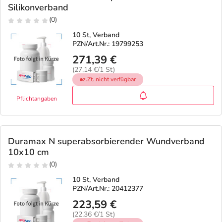
Silikonverband
(0)
10 St, Verband
PZN/Art.Nr.: 19799253
271,39 €
(27,14 €/1 St)
z.Zt. nicht verfügbar
Pflichtangaben
Duramax N superabsorbierender Wundverband
10x10 cm
(0)
10 St, Verband
PZN/Art.Nr.: 20412377
223,59 €
(22,36 €/1 St)