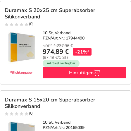
Refluthin, Lasea & Carmenthin Deals
Sport & Fitness
Täglich gut versorgt
Duramax S 20x25 cm Superabsorber
Silikonverband
Salus Deals
Tierapotheke
(0)
10 St, Verband
Vitamine & Mineralstoffe
PZN/Art.Nr.: 17944490
1.237,96
€
2
MRP
974,89 €
Marken
-21%
4
(97,49 €/1 St)
Artikel verfügbar
Hinzufügen
Pflichtangaben
Duramax S 15x20 cm Superabsorber
Silikonverband
(0)
10 St, Verband
PZN/Art.Nr.: 20165039