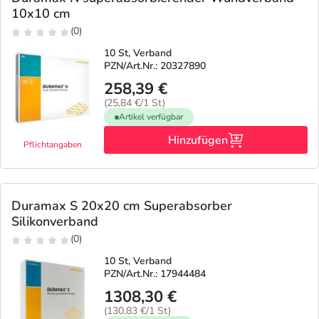
10x10 cm
(0)
10 St, Verband
PZN/Art.Nr.: 20327890
258,39 €
(25,84 €/1 St)
Artikel verfügbar
Hinzufügen
Pflichtangaben
Duramax S 20x20 cm Superabsorber
Silikonverband
(0)
10 St, Verband
PZN/Art.Nr.: 17944484
1308,30 €
(130,83 €/1 St)