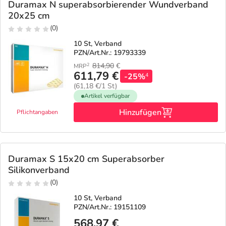
Duramax N superabsorbierender Wundverband
20x25 cm
(0)
10 St, Verband
PZN/Art.Nr.: 19793339
814,90
€
2
MRP
611,79 €
-25%
4
(61,18 €/1 St)
Artikel verfügbar
Hinzufügen
Pflichtangaben
Duramax S 15x20 cm Superabsorber
Silikonverband
(0)
10 St, Verband
PZN/Art.Nr.: 19151109
568,97 €