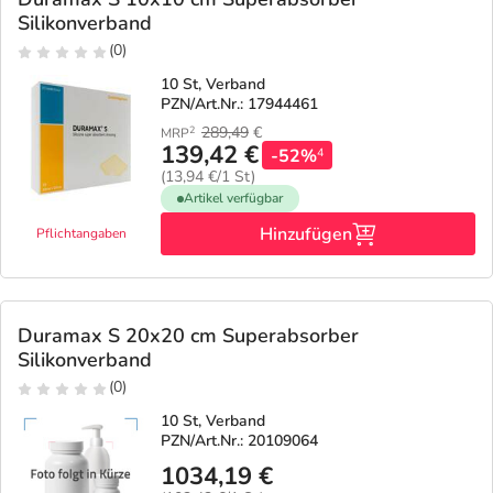
Silikonverband
(0)
10 St, Verband
PZN/Art.Nr.: 17944461
289,49
€
2
MRP
139,42 €
-52%
4
(13,94 €/1 St)
Artikel verfügbar
Hinzufügen
Pflichtangaben
Duramax S 20x20 cm Superabsorber
Silikonverband
(0)
10 St, Verband
PZN/Art.Nr.: 20109064
1034,19 €