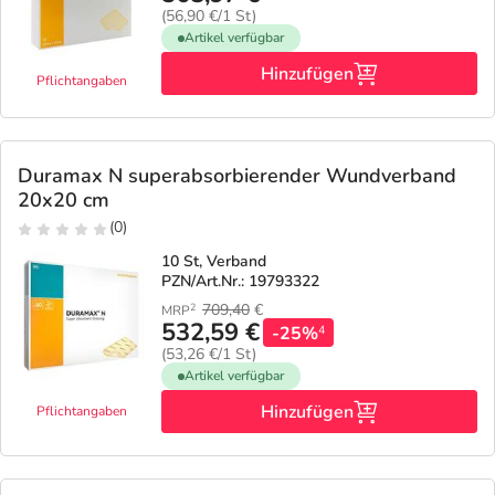
(56,90 €/1 St)
Artikel verfügbar
Hinzufügen
Pflichtangaben
Duramax N superabsorbierender Wundverband
20x20 cm
(0)
10 St, Verband
PZN/Art.Nr.: 19793322
709,40
€
2
MRP
532,59 €
-25%
4
(53,26 €/1 St)
Artikel verfügbar
Hinzufügen
Pflichtangaben