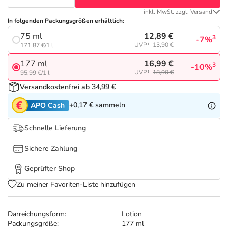
Refluthin, Lasea & Carmenthin Deals
Sport & Fitness
Täglich gut versorgt
inkl. MwSt. zzgl. Versand
In folgenden Packungsgrößen erhältlich:
Salus Deals
Tierapotheke
12,89 €
75 ml
3
-7%
UVP¹
13,90 €
171,87 €/1 l
Vitamine & Mineralstoffe
16,99 €
177 ml
3
-10%
UVP¹
18,90 €
95,99 €/1 l
Versandkostenfrei ab 34,99 €
Marken
+0,17 €
sammeln
APO Cash
Schnelle Lieferung
Sichere Zahlung
Geprüfter Shop
Zu meiner Favoriten-Liste hinzufügen
Darreichungsform:
Lotion
Packungsgröße:
177 ml