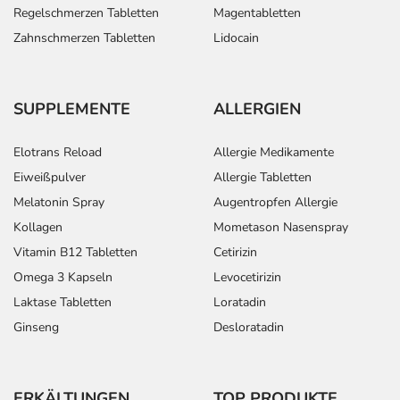
Regelschmerzen Tabletten
Magentabletten
Zahnschmerzen Tabletten
Lidocain
SUPPLEMENTE
ALLERGIEN
Elotrans Reload
Allergie Medikamente
Eiweißpulver
Allergie Tabletten
Melatonin Spray
Augentropfen Allergie
Kollagen
Mometason Nasenspray
Vitamin B12 Tabletten
Cetirizin
Omega 3 Kapseln
Levocetirizin
Laktase Tabletten
Loratadin
Ginseng
Desloratadin
ERKÄLTUNGEN
TOP PRODUKTE