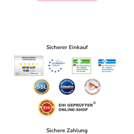
alle 2 Stunden erneut auftragen, um den Schutz
aufrechtzuerhalten, besonders nach dem Schwitzen,
Abtrocknen oder Schwimmen.
Wird eine zu geringe Menge des Produkts aufgetragen,
verringert sich die Schutzwirkung.
Hinweise
Sicherer Einkauf
Babys und kleine Kinder nicht der direkten Sonne
aussetzen. Auch bei Verwendung eines
Sonnenschutzmittels übermäßige Sonnenexposition
vermeiden, da sie ein ernsthaftes Gesundheitsrisiko
darstellt.
Augenkontakt vermeiden. Bei Kontakt mit den Augen
gründlich ausspülen.
Inhaltsstoffe
2069535 2 - INGREDIENTS: AQUA / WATER •
Sichere Zahlung