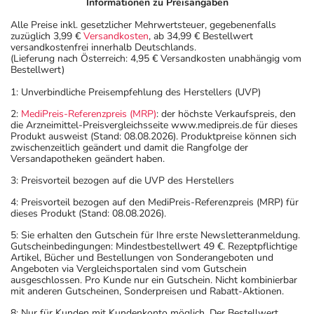
Informationen zu Preisangaben
Alle Preise inkl. gesetzlicher Mehrwertsteuer, gegebenenfalls
zuzüglich 3,99 €
Versandkosten
, ab 34,99 € Bestellwert
versandkostenfrei innerhalb Deutschlands.
(Lieferung nach Österreich: 4,95 € Versandkosten unabhängig vom
Bestellwert)
1: Unverbindliche Preisempfehlung des Herstellers (UVP)
2:
MediPreis-Referenzpreis (MRP)
: der höchste Verkaufspreis, den
die Arzneimittel-Preisvergleichsseite www.medipreis.de für dieses
Produkt ausweist (Stand: 08.08.2026). Produktpreise können sich
zwischenzeitlich geändert und damit die Rangfolge der
Versandapotheken geändert haben.
3: Preisvorteil bezogen auf die UVP des Herstellers
4: Preisvorteil bezogen auf den MediPreis-Referenzpreis (MRP) für
dieses Produkt (Stand: 08.08.2026).
5: Sie erhalten den Gutschein für Ihre erste Newsletteranmeldung.
Gutscheinbedingungen: Mindestbestellwert 49 €. Rezeptpflichtige
Artikel, Bücher und Bestellungen von Sonderangeboten und
Angeboten via Vergleichsportalen sind vom Gutschein
ausgeschlossen. Pro Kunde nur ein Gutschein. Nicht kombinierbar
mit anderen Gutscheinen, Sonderpreisen und Rabatt-Aktionen.
8: Nur für Kunden mit Kundenkonto möglich. Der Bestellwert