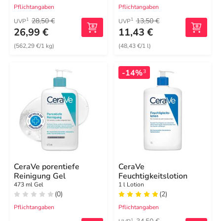
Pflichtangaben
Pflichtangaben
28,50 €
13,50 €
1
1
UVP
UVP
26,99 €
11,43 €
(562,29 €/1 kg)
(48,43 €/1 l)
-14%
3
CeraVe porentiefe
CeraVe
Reinigung Gel
Feuchtigkeitslotion
473 ml Gel
1 l Lotion
(0)
(2)
Pflichtangaben
Pflichtangaben
1