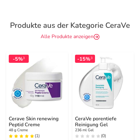
Produkte aus der Kategorie CeraVe
Alle Produkte anzeigen
-5%
-15%
3
3
Cerave Skin renewing
CeraVe porentiefe
Peptid Creme
Reinigung Gel
48 g Creme
236 ml Gel
(1)
(0)