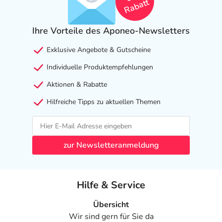
Rabatt
Adresse des Anbieters/Herstellers
Ihre Vorteile des Aponeo-Newsletters
L'Oreal Deutschland GmbH Geschäftsbereich CeraVe
Johannstr. 1
Exklusive Angebote & Gutscheine
40476 Düsseldorf
Individuelle Produktempfehlungen
elektronische Adresse: https://www.cerave.de/
Aktionen & Rabatte
Angaben gem. EU-Produktsicherheitsverordnung (GPSR)
Hilfreiche Tipps zu aktuellen Themen
anzeigen
zur Newsletteranmeldung
Hilfe & Service
Übersicht
Wir sind gern für Sie da