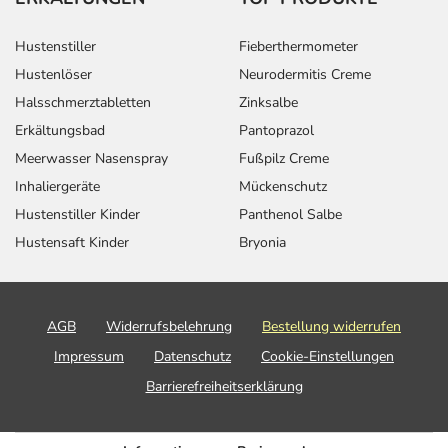
Hustenstiller
Fieberthermometer
Hustenlöser
Neurodermitis Creme
Halsschmerztabletten
Zinksalbe
Erkältungsbad
Pantoprazol
Meerwasser Nasenspray
Fußpilz Creme
Inhaliergeräte
Mückenschutz
Hustenstiller Kinder
Panthenol Salbe
Hustensaft Kinder
Bryonia
AGB
Widerrufsbelehrung
Bestellung widerrufen
Impressum
Datenschutz
Cookie-Einstellungen
Barrierefreiheitserklärung