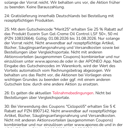
solange der Vorrat reicht. Wir behalten uns vor, die Aktion früher
zu beenden. Keine Barauszahlung.
24: Gratislieferung innerhalb Deutschlands bei Bestellung mit
rezeptpflichtigen Produkten.
25: Mit dem Gutscheincode "Merit25" erhalten Sie 25 % Rabatt auf
das Produkt Eucerin Sun Gel-Creme Oil Control LSF 50+, 50 ml
(PZN 10832664). Gültig: 01.08.2026 bis 31.08.2026. Nur solange
der Vorrat reicht. Nicht anwendbar auf rezeptpflichtige Artikel,
Bücher, Säuglingsanfangsnahrung und Versandkosten sowie bei
Bestellungen über Vergleichsportale. Nicht mit anderen
Aktionsvorteilen (ausgenommen Coupons) kombinierbar und nur
einzulösen unter www.aponeo.de oder in der APONEO App. Nach
Eingabe des Gutscheincodes im Warenkorb, wird der Wert des
Vorteils automatisch vom Rechnungsbetrag abgezogen. Wir
behalten uns das Recht vor, die Aktionen bei Vorliegen eines
wichtigen Grundes zu beenden oder ggf. mit einem anderen
Gutschein bzw. durch eine andere Aktion zu ersetzen.
26: Es gelten die aktuellen
Teilnahmebedingungen
. Nicht bei
Bestellungen über Vergleichsportale.
30: Bei Verwendung des Coupons "Ciclopoli5" erhalten Sie 5 €
Rabatt auf PZN 8907142. Nicht anwendbar auf rezeptpflichtige
Artikel, Bücher, Säuglingsanfangsnahrung und Versandkosten.
Nicht mit anderen Aktionsvorteilen (ausgenommen Coupons)
kombinierbar und nur einzulösen unter www.aponeo.de und in der