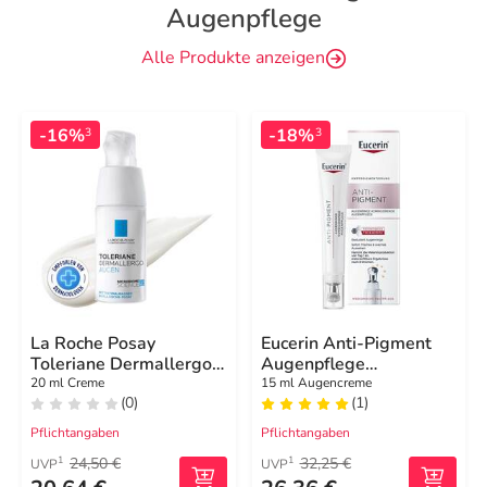
Augenpflege
Alle Produkte anzeigen
-16%
-18%
3
3
La Roche Posay
Eucerin Anti-Pigment
Toleriane Dermallergo
Augenpflege
Augen
Augenringe
20 ml Creme
15 ml Augencreme
(0)
(1)
Pflichtangaben
Pflichtangaben
24,50 €
32,25 €
1
1
UVP
UVP