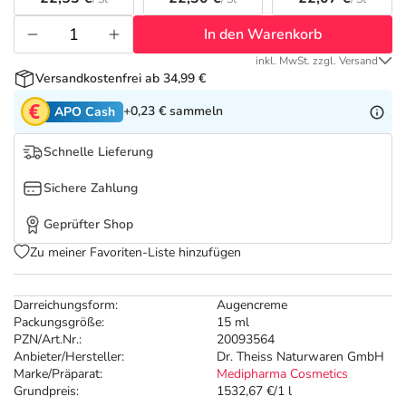
Refluthin, Lasea & Carmenthin Deals
Sport & Fitness
Täglich gut versorgt
In den Warenkorb
Salus Deals
Tierapotheke
inkl. MwSt. zzgl. Versand
Versandkostenfrei ab 34,99 €
Vitamine & Mineralstoffe
+0,23 €
sammeln
APO Cash
Schnelle Lieferung
Marken
Sichere Zahlung
Geprüfter Shop
Zu meiner Favoriten-Liste hinzufügen
Darreichungsform:
Augencreme
Packungsgröße:
15 ml
PZN/Art.Nr.:
20093564
Anbieter/Hersteller:
Dr. Theiss Naturwaren GmbH
Marke/Präparat:
Medipharma Cosmetics
Grundpreis:
1532,67 €/1 l