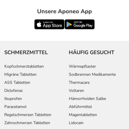
Unsere Aponeo App
SCHMERZMITTEL
HÄUFIG GESUCHT
Kopfschmerztabletten
Wärmepflaster
Migräne Tabletten
Sodbrennen Medikamente
ASS Tabletten
Thermacare
Diclofenac
Voltaren
Ibuprofen
Hämorrhoiden Salbe
Paracetamol
Abführmittel
Regelschmerzen Tabletten
Magentabletten
Zahnschmerzen Tabletten
Lidocain