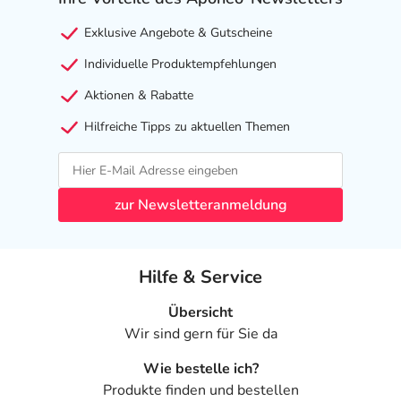
Stearate, Sorbitan Isostearate, Sodium Isostearate,
Exklusive Angebote & Gutscheine
Polyglyceryl-4
Diisostearate/Polyhydroxystearate/Sebacate, Polysorbate
Individuelle Produktempfehlungen
60, Phenylpropanol, Citric Acid.
Aktionen & Rabatte
Adresse des Anbieters/Herstellers
Hilfreiche Tipps zu aktuellen Themen
Dr. Theiss Naturwaren GmbH
Michelinstr. 10
66424 Homburg
zur Newsletteranmeldung
Angaben gem. EU-Produktsicherheitsverordnung (GPSR)
anzeigen
Hilfe & Service
Übersicht
Wir sind gern für Sie da
Wie bestelle ich?
Produkte finden und bestellen