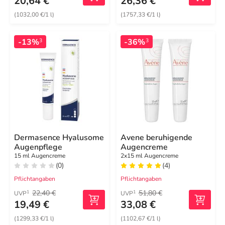
20,64 €
26,36 €
(1032,00 €/1 l)
(1757,33 €/1 l)
-13%
-36%
3
3
Dermasence Hyalusome
Avene beruhigende
Augenpflege
Augencreme
15 ml Augencreme
2x15 ml Augencreme
(0)
(4)
Pflichtangaben
Pflichtangaben
22,40 €
51,80 €
1
1
UVP
UVP
19,49 €
33,08 €
(1299,33 €/1 l)
(1102,67 €/1 l)