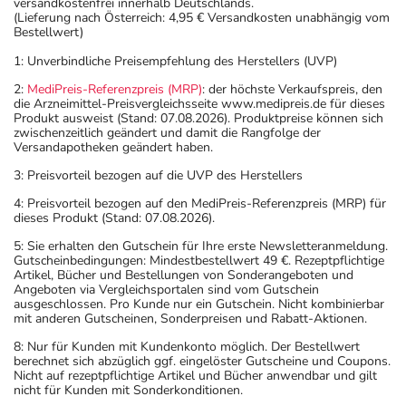
versandkostenfrei innerhalb Deutschlands.
(Lieferung nach Österreich: 4,95 € Versandkosten unabhängig vom
Bestellwert)
1: Unverbindliche Preisempfehlung des Herstellers (UVP)
2:
MediPreis-Referenzpreis (MRP)
: der höchste Verkaufspreis, den
die Arzneimittel-Preisvergleichsseite www.medipreis.de für dieses
Produkt ausweist (Stand: 07.08.2026). Produktpreise können sich
zwischenzeitlich geändert und damit die Rangfolge der
Versandapotheken geändert haben.
3: Preisvorteil bezogen auf die UVP des Herstellers
4: Preisvorteil bezogen auf den MediPreis-Referenzpreis (MRP) für
dieses Produkt (Stand: 07.08.2026).
5: Sie erhalten den Gutschein für Ihre erste Newsletteranmeldung.
Gutscheinbedingungen: Mindestbestellwert 49 €. Rezeptpflichtige
Artikel, Bücher und Bestellungen von Sonderangeboten und
Angeboten via Vergleichsportalen sind vom Gutschein
ausgeschlossen. Pro Kunde nur ein Gutschein. Nicht kombinierbar
mit anderen Gutscheinen, Sonderpreisen und Rabatt-Aktionen.
8: Nur für Kunden mit Kundenkonto möglich. Der Bestellwert
berechnet sich abzüglich ggf. eingelöster Gutscheine und Coupons.
Nicht auf rezeptpflichtige Artikel und Bücher anwendbar und gilt
nicht für Kunden mit Sonderkonditionen.