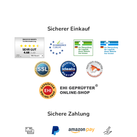
Elastizität der Haut stärken. Die leichte Textur mit
mattierendem Effekt spendet intensive Feuchtigkeit und
fördert die körpereigene Kollagensynthese.
Sicherer Einkauf
Eigenschaften:
Strafft die Augenkontur und mildert Fältchen, sowie
Augenringe
Mit Sofort-Kühl-Effekt* durch angenehmen
*Metallapplikator
Kann die körpereigene Neubildung von Kollagen
unterstützen
Ideal bei geschwollenen, müden Augen
Mit Kollagen-Peptid-Komplex, kaltgepresstem
Olivenöl, sowie Koffein und Panthenol
Sichere Zahlung
Erfrischend leichter, mediterraner Duft
Anwendung