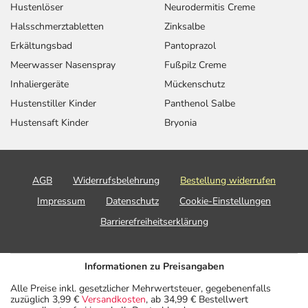
Hustenlöser
Neurodermitis Creme
Halsschmerztabletten
Zinksalbe
Erkältungsbad
Pantoprazol
Meerwasser Nasenspray
Fußpilz Creme
Inhaliergeräte
Mückenschutz
Hustenstiller Kinder
Panthenol Salbe
Hustensaft Kinder
Bryonia
AGB
Widerrufsbelehrung
Bestellung widerrufen
Impressum
Datenschutz
Cookie-Einstellungen
Barrierefreiheitserklärung
Informationen zu Preisangaben
Alle Preise inkl. gesetzlicher Mehrwertsteuer, gegebenenfalls
zuzüglich 3,99 €
Versandkosten
, ab 34,99 € Bestellwert