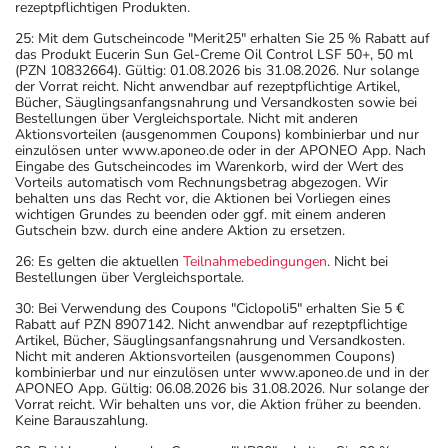
rezeptpflichtigen Produkten.
25: Mit dem Gutscheincode "Merit25" erhalten Sie 25 % Rabatt auf
das Produkt Eucerin Sun Gel-Creme Oil Control LSF 50+, 50 ml
(PZN 10832664). Gültig: 01.08.2026 bis 31.08.2026. Nur solange
der Vorrat reicht. Nicht anwendbar auf rezeptpflichtige Artikel,
Bücher, Säuglingsanfangsnahrung und Versandkosten sowie bei
Bestellungen über Vergleichsportale. Nicht mit anderen
Aktionsvorteilen (ausgenommen Coupons) kombinierbar und nur
einzulösen unter www.aponeo.de oder in der APONEO App. Nach
Eingabe des Gutscheincodes im Warenkorb, wird der Wert des
Vorteils automatisch vom Rechnungsbetrag abgezogen. Wir
behalten uns das Recht vor, die Aktionen bei Vorliegen eines
wichtigen Grundes zu beenden oder ggf. mit einem anderen
Gutschein bzw. durch eine andere Aktion zu ersetzen.
26: Es gelten die aktuellen
Teilnahmebedingungen
. Nicht bei
Bestellungen über Vergleichsportale.
30: Bei Verwendung des Coupons "Ciclopoli5" erhalten Sie 5 €
Rabatt auf PZN 8907142. Nicht anwendbar auf rezeptpflichtige
Artikel, Bücher, Säuglingsanfangsnahrung und Versandkosten.
Nicht mit anderen Aktionsvorteilen (ausgenommen Coupons)
kombinierbar und nur einzulösen unter www.aponeo.de und in der
APONEO App. Gültig: 06.08.2026 bis 31.08.2026. Nur solange der
Vorrat reicht. Wir behalten uns vor, die Aktion früher zu beenden.
Keine Barauszahlung.