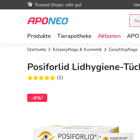
Trusted Shops: sehr gut
Ver
Produkte
Tierapotheke
Aktionen
APO
Startseite
Körperpflege & Kosmetik
Gesichtspflege
Posiforlid Lidhygiene-Tüc
(1)
-9%
3