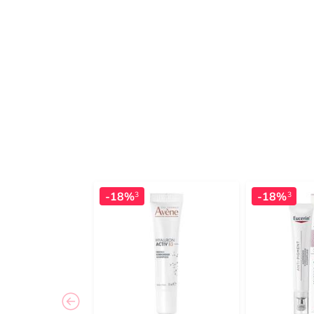
-18%
-18%
3
3