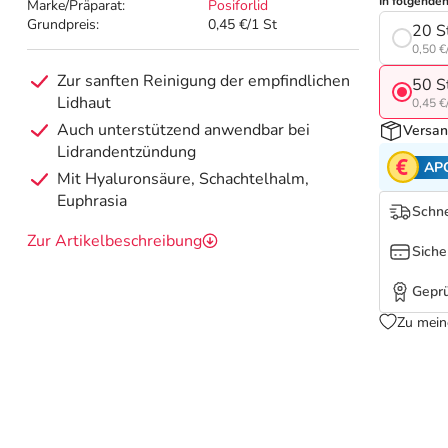
In folgende
Marke/Präparat:
Posiforlid
Grundpreis:
0,45 €/1 St
20 S
0,50 €
Zur sanften Reinigung der empfindlichen
50 S
Lidhaut
0,45 €
Auch unterstützend anwendbar bei
Versan
Lidrandentzündung
AP
Mit Hyaluronsäure, Schachtelhalm,
Euphrasia
Schne
Zur Artikelbeschreibung
Siche
Geprü
Zu mein