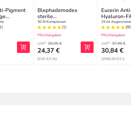
ti-Pigment
Blephademodex
Eucerin Ant
ge
sterile
Hyaluron-Fil
e
Reinigungstücher
Elasticity A
eme
30 St Kompressen
15 ml Augencreme
1)
(1)
(80
Pflichtangaben
Pflichtangaben
26,95 €
37,45 €
1
1
UVP
UVP
24,37 €
30,84 €
(0,81 €/1 St)
(2056,00 €/1 l)