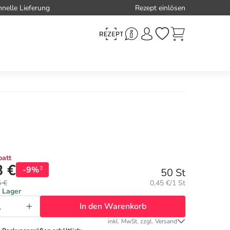
hnelle Lieferung
Rezept einlösen
att
8 €
-9%
3
50 St
Grundpreis:
5 €
0,45 €/1 St
f Lager
In den Warenkorb
inkl. MwSt. zzgl. Versand