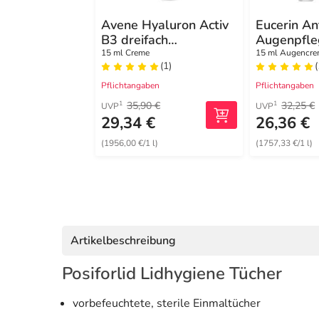
Avene Hyaluron Activ
Eucerin An
B3 dreifach
Augenpfle
korrigierende
Augenring
15 ml Creme
15 ml Augencr
(1)
(
Augenpflege
Pflichtangaben
Pflichtangaben
35,90 €
32,25 €
1
1
UVP
UVP
29,34 €
26,36 €
(1956,00 €/1 l)
(1757,33 €/1 l)
Artikelbeschreibung
Posiforlid Lidhygiene Tücher
vorbefeuchtete, sterile Einmaltücher