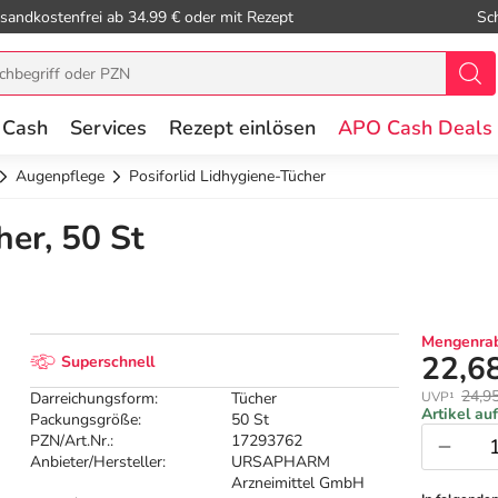
sandkostenfrei ab 34.99 € oder mit Rezept
Sc
 Cash
Services
Rezept einlösen
APO Cash Deals
Augenpflege
Posiforlid Lidhygiene-Tücher
her, 50 St
Mengenrab
22,6
Superschnell
24,9
Darreichungsform:
Tücher
UVP¹
Artikel au
Packungsgröße:
50 St
PZN/Art.Nr.:
17293762
Anbieter/Hersteller:
URSAPHARM
Arzneimittel GmbH