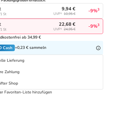
n Packungsgrößen erhältlich:
9,94 €
t
3
-9%
UVP¹
10,95 €
/1 St
22,68 €
t
3
-9%
UVP¹
24,95 €
/1 St
dkostenfrei ab 34,99 €
+0,23 €
sammeln
O Cash
lle Lieferung
re Zahlung
fter Shop
er Favoriten-Liste hinzufügen