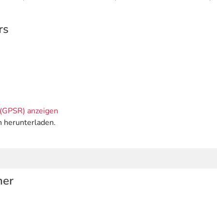
rs
(GPSR) anzeigen
n herunterladen.
her