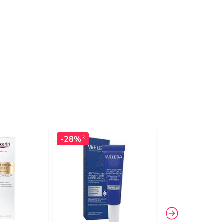
-28%
-16%
3
3