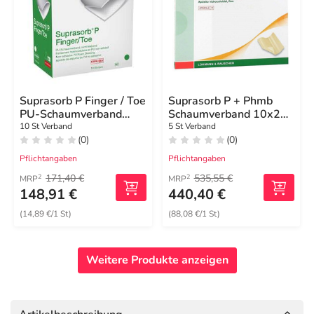
Suprasorb P Finger / Toe
Suprasorb P + Phmb
PU-Schaumverband
Schaumverband 10x20
steril Größe L
cm
10 St Verband
5 St Verband
(0)
(0)
Pflichtangaben
Pflichtangaben
171,40 €
535,55 €
2
2
MRP
MRP
148,91 €
440,40 €
(14,89 €/1 St)
(88,08 €/1 St)
Weitere Produkte anzeigen