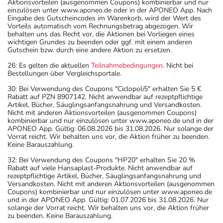
Aktionsvorteilen (ausgenommen Coupons) kombinierbar und nur
einzulösen unter www.aponeo.de oder in der APONEO App. Nach
Eingabe des Gutscheincodes im Warenkorb, wird der Wert des
Vorteils automatisch vom Rechnungsbetrag abgezogen. Wir
behalten uns das Recht vor, die Aktionen bei Vorliegen eines
wichtigen Grundes zu beenden oder ggf. mit einem anderen
Gutschein bzw. durch eine andere Aktion zu ersetzen.
26: Es gelten die aktuellen
Teilnahmebedingungen
. Nicht bei
Bestellungen über Vergleichsportale.
30: Bei Verwendung des Coupons "Ciclopoli5" erhalten Sie 5 €
Rabatt auf PZN 8907142. Nicht anwendbar auf rezeptpflichtige
Artikel, Bücher, Säuglingsanfangsnahrung und Versandkosten.
Nicht mit anderen Aktionsvorteilen (ausgenommen Coupons)
kombinierbar und nur einzulösen unter www.aponeo.de und in der
APONEO App. Gültig: 06.08.2026 bis 31.08.2026. Nur solange der
Vorrat reicht. Wir behalten uns vor, die Aktion früher zu beenden.
Keine Barauszahlung.
32: Bei Verwendung des Coupons "HP20" erhalten Sie 20 %
Rabatt auf viele Hansaplast-Produkte. Nicht anwendbar auf
rezeptpflichtige Artikel, Bücher, Säuglingsanfangsnahrung und
Versandkosten. Nicht mit anderen Aktionsvorteilen (ausgenommen
Coupons) kombinierbar und nur einzulösen unter www.aponeo.de
und in der APONEO App. Gültig: 01.07.2026 bis 31.08.2026. Nur
solange der Vorrat reicht. Wir behalten uns vor, die Aktion früher
zu beenden. Keine Barauszahlung.