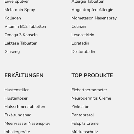
Eiweißpulver
Allergie Tabletten
Melatonin Spray
Augentropfen Allergie
Kollagen
Mometason Nasenspray
Vitamin B12 Tabletten
Cetirizin
Omega 3 Kapseln
Levocetirizin
Laktase Tabletten
Loratadin
Ginseng
Desloratadin
ERKÄLTUNGEN
TOP PRODUKTE
Hustenstiller
Fieberthermometer
Hustenlöser
Neurodermitis Creme
Halsschmerztabletten
Zinksalbe
Erkältungsbad
Pantoprazol
Meerwasser Nasenspray
Fußpilz Creme
Inhaliergeräte
Mückenschutz