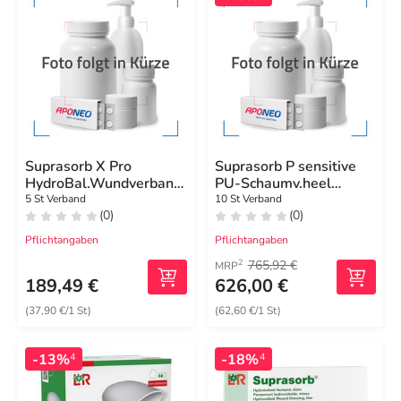
Suprasorb X Pro
Suprasorb P sensitive
HydroBal.Wundverband
PU-Schaumv.heel
9x9 cm steril
bor.23,5x25
5 St Verband
10 St Verband
(0)
(0)
Pflichtangaben
Pflichtangaben
765,92 €
2
MRP
189,49 €
626,00 €
(37,90 €/1 St)
(62,60 €/1 St)
-13%
-18%
4
4