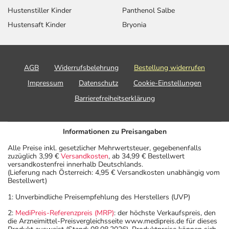
Hustenstiller Kinder
Panthenol Salbe
Hustensaft Kinder
Bryonia
AGB
Widerrufsbelehrung
Bestellung widerrufen
Impressum
Datenschutz
Cookie-Einstellungen
Barrierefreiheitserklärung
Informationen zu Preisangaben
Alle Preise inkl. gesetzlicher Mehrwertsteuer, gegebenenfalls
zuzüglich 3,99 €
Versandkosten
, ab 34,99 € Bestellwert
versandkostenfrei innerhalb Deutschlands.
(Lieferung nach Österreich: 4,95 € Versandkosten unabhängig vom
Bestellwert)
1: Unverbindliche Preisempfehlung des Herstellers (UVP)
2:
MediPreis-Referenzpreis (MRP)
: der höchste Verkaufspreis, den
die Arzneimittel-Preisvergleichsseite www.medipreis.de für dieses