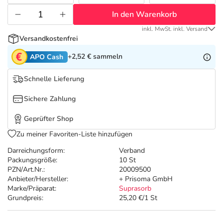
Refluthin, Lasea & Carmenthin Deals
Sport & Fitness
Täglich gut versorgt
In den Warenkorb
Salus Deals
Tierapotheke
inkl. MwSt. inkl. Versand
Versandkostenfrei
+2,52 €
sammeln
APO Cash
Vitamine & Mineralstoffe
Schnelle Lieferung
Marken
Sichere Zahlung
Geprüfter Shop
Zu meiner Favoriten-Liste hinzufügen
Darreichungsform:
Verband
Packungsgröße:
10 St
PZN/Art.Nr.:
20009500
Anbieter/Hersteller:
+ Prisoma GmbH
Marke/Präparat:
Suprasorb
Grundpreis:
25,20 €/1 St