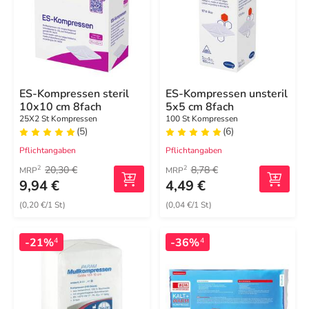
ES-Kompressen steril
ES-Kompressen unsteril
10x10 cm 8fach
5x5 cm 8fach
25X2 St Kompressen
100 St Kompressen
(5)
(6)
Pflichtangaben
Pflichtangaben
20,30 €
8,78 €
2
2
MRP
MRP
9,94 €
4,49 €
(0,20 €/1 St)
(0,04 €/1 St)
-21%
-36%
4
4