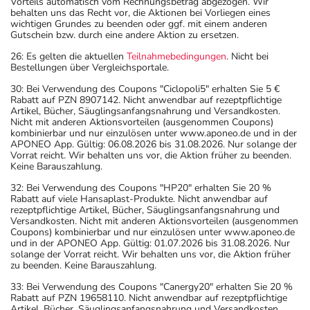
Vorteils automatisch vom Rechnungsbetrag abgezogen. Wir
behalten uns das Recht vor, die Aktionen bei Vorliegen eines
wichtigen Grundes zu beenden oder ggf. mit einem anderen
Gutschein bzw. durch eine andere Aktion zu ersetzen.
26: Es gelten die aktuellen
Teilnahmebedingungen
. Nicht bei
Bestellungen über Vergleichsportale.
30: Bei Verwendung des Coupons "Ciclopoli5" erhalten Sie 5 €
Rabatt auf PZN 8907142. Nicht anwendbar auf rezeptpflichtige
Artikel, Bücher, Säuglingsanfangsnahrung und Versandkosten.
Nicht mit anderen Aktionsvorteilen (ausgenommen Coupons)
kombinierbar und nur einzulösen unter www.aponeo.de und in der
APONEO App. Gültig: 06.08.2026 bis 31.08.2026. Nur solange der
Vorrat reicht. Wir behalten uns vor, die Aktion früher zu beenden.
Keine Barauszahlung.
32: Bei Verwendung des Coupons "HP20" erhalten Sie 20 %
Rabatt auf viele Hansaplast-Produkte. Nicht anwendbar auf
rezeptpflichtige Artikel, Bücher, Säuglingsanfangsnahrung und
Versandkosten. Nicht mit anderen Aktionsvorteilen (ausgenommen
Coupons) kombinierbar und nur einzulösen unter www.aponeo.de
und in der APONEO App. Gültig: 01.07.2026 bis 31.08.2026. Nur
solange der Vorrat reicht. Wir behalten uns vor, die Aktion früher
zu beenden. Keine Barauszahlung.
33: Bei Verwendung des Coupons "Canergy20" erhalten Sie 20 %
Rabatt auf PZN 19658110. Nicht anwendbar auf rezeptpflichtige
Artikel, Bücher, Säuglingsanfangsnahrung und Versandkosten.