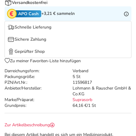
Refluthin, Lasea & Carmenthin Deals
Sport & Fitness
Täglich gut versorgt
Versandkostenfrei
+3,21 €
sammeln
APO Cash
Salus Deals
Tierapotheke
Schnelle Lieferung
Vitamine & Mineralstoffe
Sichere Zahlung
Geprüfter Shop
Marken
Zu meiner Favoriten-Liste hinzufügen
Darreichungsform:
Verband
Packungsgröße:
5 St
PZN/Art.Nr.:
11596817
Anbieter/Hersteller:
Lohmann & Rauscher GmbH &
Co.KG
Marke/Präparat:
Suprasorb
Grundpreis:
64,16 €/1 St
Zur Artikelbeschreibung
Bei diesem Artikel handelt es sich um ein Medizinprodukt.