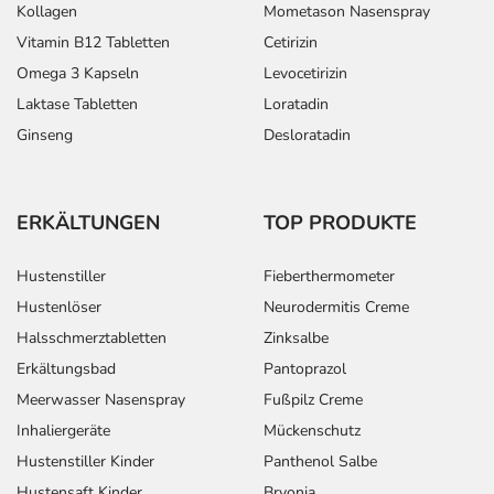
Kollagen
Mometason Nasenspray
Vitamin B12 Tabletten
Cetirizin
Omega 3 Kapseln
Levocetirizin
Laktase Tabletten
Loratadin
Ginseng
Desloratadin
ERKÄLTUNGEN
TOP PRODUKTE
Hustenstiller
Fieberthermometer
Hustenlöser
Neurodermitis Creme
Halsschmerztabletten
Zinksalbe
Erkältungsbad
Pantoprazol
Meerwasser Nasenspray
Fußpilz Creme
Inhaliergeräte
Mückenschutz
Hustenstiller Kinder
Panthenol Salbe
Hustensaft Kinder
Bryonia