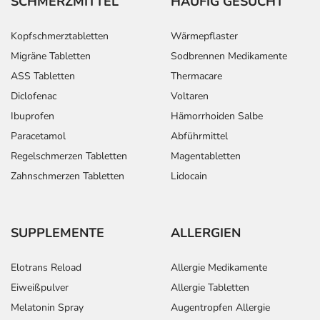
SCHMERZMITTEL
HÄUFIG GESUCHT
Kopfschmerztabletten
Wärmepflaster
Migräne Tabletten
Sodbrennen Medikamente
ASS Tabletten
Thermacare
Diclofenac
Voltaren
Ibuprofen
Hämorrhoiden Salbe
Paracetamol
Abführmittel
Regelschmerzen Tabletten
Magentabletten
Zahnschmerzen Tabletten
Lidocain
SUPPLEMENTE
ALLERGIEN
Elotrans Reload
Allergie Medikamente
Eiweißpulver
Allergie Tabletten
Melatonin Spray
Augentropfen Allergie