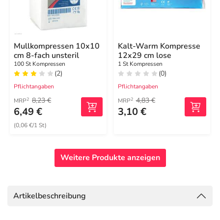
Mullkompressen 10x10
Kalt-Warm Kompresse
cm 8-fach unsteril
12x29 cm lose
100 St Kompressen
1 St Kompressen
(2)
(0)
Pflichtangaben
Pflichtangaben
8,23 €
4,83 €
2
2
MRP
MRP
6,49 €
3,10 €
(0,06 €/1 St)
Weitere Produkte anzeigen
Artikelbeschreibung