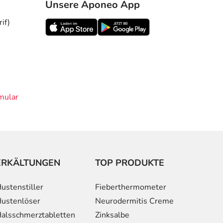
Unsere Aponeo App
if)
mular
ERKÄLTUNGEN
TOP PRODUKTE
ustenstiller
Fieberthermometer
ustenlöser
Neurodermitis Creme
alsschmerztabletten
Zinksalbe