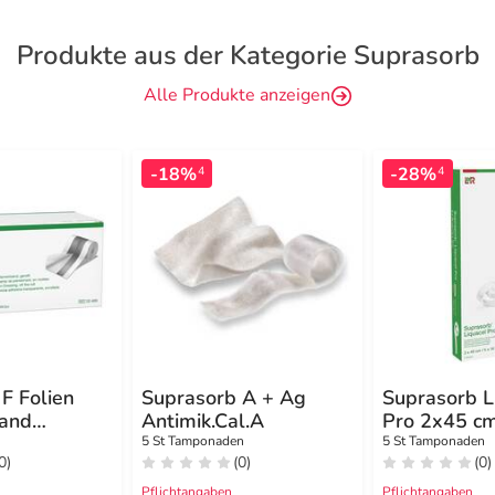
Produkte aus der Kategorie Suprasorb
Alle Produkte anzeigen
-18%
-28%
4
4
F Folien
Suprasorb A + Ag
Suprasorb L
and
Antimik.Cal.A
Pro 2x45 c
gerollt
Tamponade
5 St Tamponaden
5 St Tamponaden
0)
(0)
(0)
Pflichtangaben
Pflichtangaben