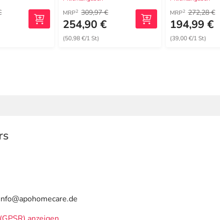
€
309,97 €
272,28 €
2
2
MRP
MRP
€
254,90 €
194,99 €
(50,98 €/1 St)
(39,00 €/1 St)
rs
| info@apohomecare.de
(GPSR) anzeigen