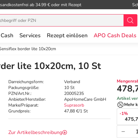
sandkostenfrei ab 34.99 € oder mit Rezept
Sc
 Cash
Services
Rezept einlösen
APO Cash Deals
ensiflex border lite 10x20cm
der lite 10x20cm, 10 St
Mengenrab
Darreichungsform:
Verband
478,
Packungsgröße:
10 St
PZN/Art.Nr.:
20005235
Artikel ve
Anbieter/Hersteller:
ApoHomeCare GmbH
Mehr k
Marke/Präparat:
Suprasorb
Grundpreis:
47,88 €/1 St
-1%
475,7
Zur Artikelbeschreibung