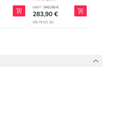
342,36 €
765,92 €
2
2
MRP
MRP
283,90 €
626,00 €
(56,78 €/1 St)
(62,60 €/1 St)