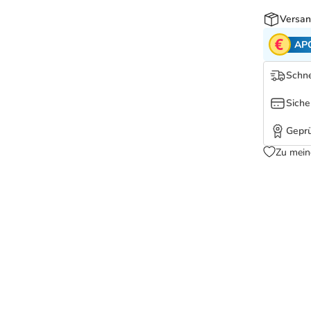
Versan
AP
Schne
Siche
Geprü
Zu mein