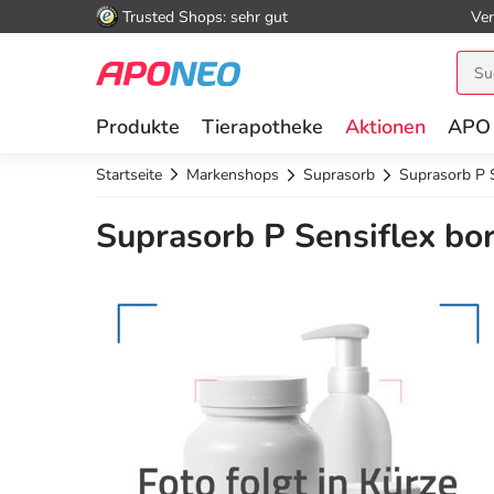
Trusted Shops: sehr gut
Ver
Produkte
Tierapotheke
Aktionen
APO
Startseite
Markenshops
Suprasorb
Suprasorb P S
Suprasorb P Sensiflex bor