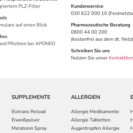
griertem PLZ-Filter
Kundenservice
030 622 000 10 (Festnetztar
ads
mulare auf einen Blick
Pharmazeutische Beratung
0800 44 00 200
ches
(kostenfrei aus dem dt. Netz)
und Pflichten bei APONEO
Schreiben Sie uns
Nutzen Sie unser
Kontaktfor
SUPPLEMENTE
ALLERGIEN
Elotrans Reload
Allergie Medikamente
H
Eiweißpulver
Allergie Tabletten
H
Melatonin Spray
Augentropfen Allergie
H