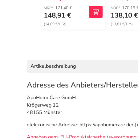
171,40 €
170,19 
2
2
MRP
MRP
148,91 €
138,10 
(14,89 €/1 St)
(13,81 €/1 m)
Artikelbeschreibung
Adresse des Anbieters/Herstelle
ApoHomeCare GmbH
Krögerweg 12
48155 Münster
elektronische Adresse: https://apohomecare.de/ 
Angaben gem. EU-Produktsicherheitsverordnung 