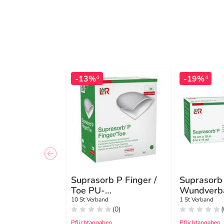
-13%
-19%
4
4
Suprasorb P Finger /
Suprasorb 
Toe PU-
Wundverb
Schaumverband steril
15cmx10m 
10 St Verband
1 St Verband
(0)
(
Größe L
unsteril
Pflichtangaben
Pflichtangaben