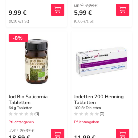
7,26 €
2
MRP
9,99 €
5,99 €
(0,10 €/1 St)
(0,06 €/1 St)
-8%
3
Jod Bio Salicornia
Jodetten 200 Henning
Tabletten
Tabletten
64 g Tabletten
100 St Tabletten
(0)
(0)
Pflichtangaben
Pflichtangaben
20,37 €
1
UVP
18,69 €
11,99 €