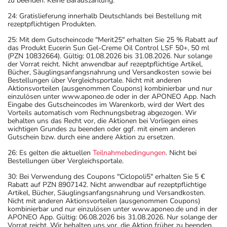
zu beenden. Keine Barauszahlung.
24: Gratislieferung innerhalb Deutschlands bei Bestellung mit
rezeptpflichtigen Produkten.
25: Mit dem Gutscheincode "Merit25" erhalten Sie 25 % Rabatt auf
das Produkt Eucerin Sun Gel-Creme Oil Control LSF 50+, 50 ml
(PZN 10832664). Gültig: 01.08.2026 bis 31.08.2026. Nur solange
der Vorrat reicht. Nicht anwendbar auf rezeptpflichtige Artikel,
Bücher, Säuglingsanfangsnahrung und Versandkosten sowie bei
Bestellungen über Vergleichsportale. Nicht mit anderen
Aktionsvorteilen (ausgenommen Coupons) kombinierbar und nur
einzulösen unter www.aponeo.de oder in der APONEO App. Nach
Eingabe des Gutscheincodes im Warenkorb, wird der Wert des
Vorteils automatisch vom Rechnungsbetrag abgezogen. Wir
behalten uns das Recht vor, die Aktionen bei Vorliegen eines
wichtigen Grundes zu beenden oder ggf. mit einem anderen
Gutschein bzw. durch eine andere Aktion zu ersetzen.
26: Es gelten die aktuellen
Teilnahmebedingungen
. Nicht bei
Bestellungen über Vergleichsportale.
30: Bei Verwendung des Coupons "Ciclopoli5" erhalten Sie 5 €
Rabatt auf PZN 8907142. Nicht anwendbar auf rezeptpflichtige
Artikel, Bücher, Säuglingsanfangsnahrung und Versandkosten.
Nicht mit anderen Aktionsvorteilen (ausgenommen Coupons)
kombinierbar und nur einzulösen unter www.aponeo.de und in der
APONEO App. Gültig: 06.08.2026 bis 31.08.2026. Nur solange der
Vorrat reicht. Wir behalten uns vor, die Aktion früher zu beenden.