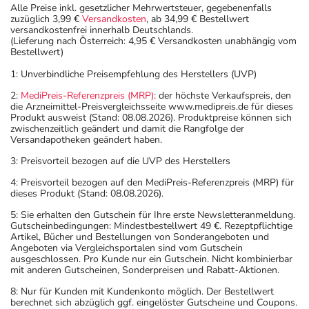
Sonstige Bestandteile: Mikrokristalline Cellulose (Ph.
Alle Preise inkl. gesetzlicher Mehrwertsteuer, gegebenenfalls
zuzüglich 3,99 €
Versandkosten
, ab 34,99 € Bestellwert
Eur.), leichtes, basisches Magnesiumcarbonat,
versandkostenfrei innerhalb Deutschlands.
Carboxymethylstärke-Natrium (Typ A) (Ph. Eur.),
(Lieferung nach Österreich: 4,95 € Versandkosten unabhängig vom
Bestellwert)
Magnesiumstearat (Ph. Eur.) [pflanzlich]
1: Unverbindliche Preisempfehlung des Herstellers (UVP)
Adresse des Anbieters/Herstellers
2:
MediPreis-Referenzpreis (MRP)
: der höchste Verkaufspreis, den
die Arzneimittel-Preisvergleichsseite www.medipreis.de für dieses
Aristo Pharma GmbH
Produkt ausweist (Stand: 08.08.2026). Produktpreise können sich
Wallenroder Str. 8-10
zwischenzeitlich geändert und damit die Rangfolge der
Versandapotheken geändert haben.
13435 Berlin
3: Preisvorteil bezogen auf die UVP des Herstellers
Das
PDF des Beipackzettels
können Sie sich oben
4: Preisvorteil bezogen auf den MediPreis-Referenzpreis (MRP) für
herunterladen.
dieses Produkt (Stand: 08.08.2026).
5: Sie erhalten den Gutschein für Ihre erste Newsletteranmeldung.
Gutscheinbedingungen: Mindestbestellwert 49 €. Rezeptpflichtige
Artikel, Bücher und Bestellungen von Sonderangeboten und
Angeboten via Vergleichsportalen sind vom Gutschein
ausgeschlossen. Pro Kunde nur ein Gutschein. Nicht kombinierbar
mit anderen Gutscheinen, Sonderpreisen und Rabatt-Aktionen.
8: Nur für Kunden mit Kundenkonto möglich. Der Bestellwert
berechnet sich abzüglich ggf. eingelöster Gutscheine und Coupons.