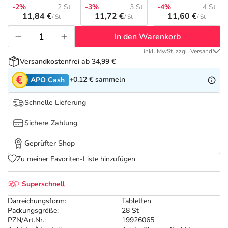
Refluthin, Lasea & Carmenthin Deals
Sport & Fitness
Täglich gut versorgt
-2%
2 St
-3%
3 St
-4%
4 St
11,84 €
11,72 €
11,60 €
/ St
/ St
/ St
Salus Deals
Tierapotheke
In den Warenkorb
inkl. MwSt. zzgl. Versand
Vitamine & Mineralstoffe
Versandkostenfrei ab 34,99 €
+0,12 €
sammeln
APO Cash
Marken
Schnelle Lieferung
Sichere Zahlung
Geprüfter Shop
Zu meiner Favoriten-Liste hinzufügen
Superschnell
Darreichungsform:
Tabletten
Packungsgröße:
28 St
PZN/Art.Nr.:
19926065