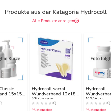
Produkte aus der Kategorie Hydrocoll
Alle Produkte anzeigen
Classic
Hydrocoll sacral
Hydrocoll
and 15x15
Wundverband 12x18
Wundverba
cm
cm
n
5 St Kompressen
10 St Verband
0)
(0)
(0)
Pflichtangaben
Pflichtangaben