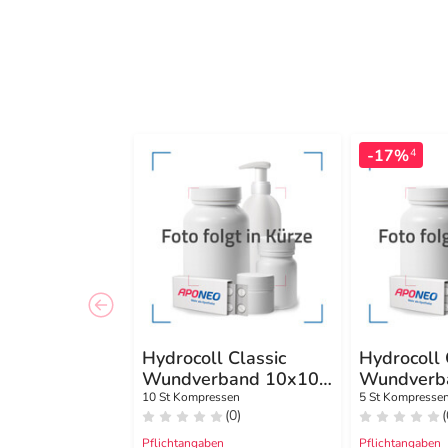
-17%
4
Hydrocoll Classic
Hydrocoll 
Wundverband 10x10
Wundverb
cm
cm
10 St Kompressen
5 St Kompresse
(0)
(
Pflichtangaben
Pflichtangaben