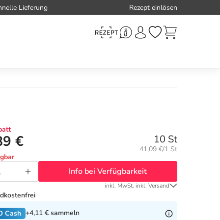
hnelle Lieferung
Rezept einlösen
att
89 €
10 St
Grundpreis:
41,09 €/1 St
ügbar
Info bei Verfügbarkeit
inkl. MwSt. inkl. Versand
dkostenfrei
+4,11 €
sammeln
O Cash