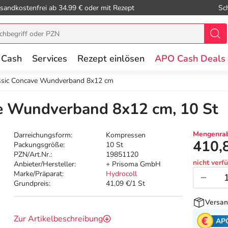
sandkostenfrei ab 34.99 € oder mit Rezept
Sc
 Cash
Services
Rezept einlösen
APO Cash Deals
assic Concave Wundverband 8x12 cm
ve Wundverband 8x12 cm, 10 St
Mengenrab
Darreichungsform:
Kompressen
410,
Packungsgröße:
10 St
PZN/Art.Nr.:
19851120
nicht verf
Anbieter/Hersteller:
+ Prisoma GmbH
Marke/Präparat:
Hydrocoll
Grundpreis:
41,09 €/1 St
Versan
Zur Artikelbeschreibung
AP