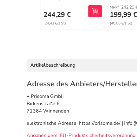
242,29 
2
MRP
244,29 €
199,99 
(24,43 €/1 St)
(40,00 €/1 St)
Artikelbeschreibung
Adresse des Anbieters/Herstelle
+ Prisoma GmbH
Birkenstraße 6
71364 Winnenden
elektronische Adresse: https://prisoma.de/ | info
Angaben gem. EU-Produktsicherheitsverordnung 