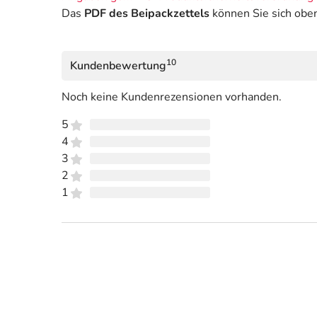
Das
PDF des Beipackzettels
können Sie sich obe
10
Kundenbewertung
Noch keine Kundenrezensionen vorhanden.
5
4
3
2
1