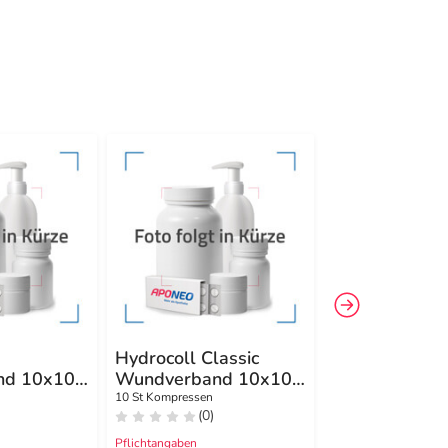
Hydrocoll Classic
Hydrocoll Cla
nd 10x10
Wundverband 10x10
Wundverband
cm
cm
10 St Kompressen
5 St Kompressen
(0)
(0)
Pflichtangaben
Pflichtangaben