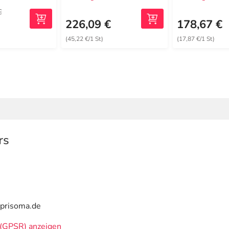
€
€
226,09 €
178,67 €
(45,22 €/1 St)
(17,87 €/1 St)
rs
@prisoma.de
(GPSR) anzeigen