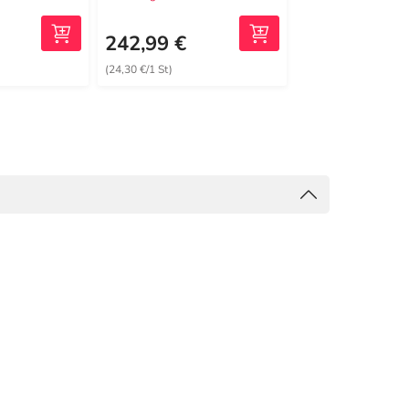
242,99 €
244,59 €
(24,30 €/1 St)
(48,92 €/1 St)