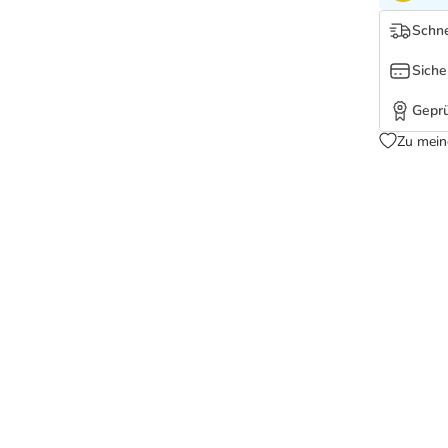
Schne
Siche
Geprü
Zu mein