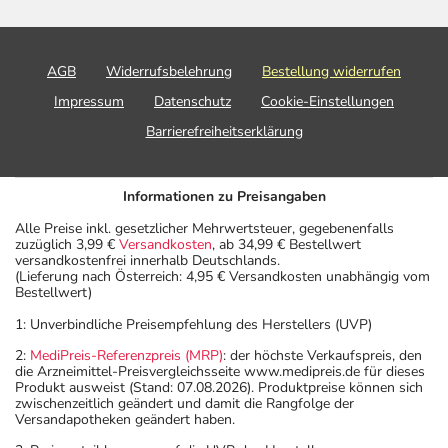
Hustensaft Kinder
Bryonia
AGB
Widerrufsbelehrung
Bestellung widerrufen
Impressum
Datenschutz
Cookie-Einstellungen
Barrierefreiheitserklärung
Informationen zu Preisangaben
Alle Preise inkl. gesetzlicher Mehrwertsteuer, gegebenenfalls
zuzüglich 3,99 €
Versandkosten
, ab 34,99 € Bestellwert
versandkostenfrei innerhalb Deutschlands.
(Lieferung nach Österreich: 4,95 € Versandkosten unabhängig vom
Bestellwert)
1: Unverbindliche Preisempfehlung des Herstellers (UVP)
2:
MediPreis-Referenzpreis (MRP)
: der höchste Verkaufspreis, den
die Arzneimittel-Preisvergleichsseite www.medipreis.de für dieses
Produkt ausweist (Stand: 07.08.2026). Produktpreise können sich
zwischenzeitlich geändert und damit die Rangfolge der
Versandapotheken geändert haben.