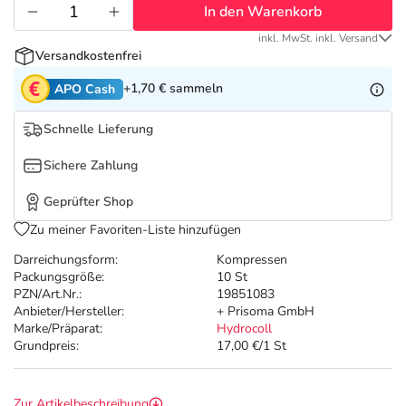
Refluthin, Lasea & Carmenthin Deals
Sport & Fitness
Täglich gut versorgt
In den Warenkorb
inkl. MwSt. inkl. Versand
Salus Deals
Tierapotheke
Versandkostenfrei
+1,70 €
sammeln
APO Cash
Vitamine & Mineralstoffe
Schnelle Lieferung
Marken
Sichere Zahlung
Geprüfter Shop
Zu meiner Favoriten-Liste hinzufügen
Darreichungsform:
Kompressen
Packungsgröße:
10 St
PZN/Art.Nr.:
19851083
Anbieter/Hersteller:
+ Prisoma GmbH
Marke/Präparat:
Hydrocoll
Grundpreis:
17,00 €/1 St
Zur Artikelbeschreibung