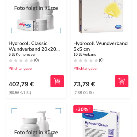
Hydrocoll Classic
Hydrocoll Wundverband
Wundverband 20x20
5x5 cm
cm
5 St Kompressen
10 St Verband
(0)
(0)
Pflichtangaben
Pflichtangaben
402,79 €
73,79 €
(80,56 €/1 St)
(7,38 €/1 St)
-30%
4