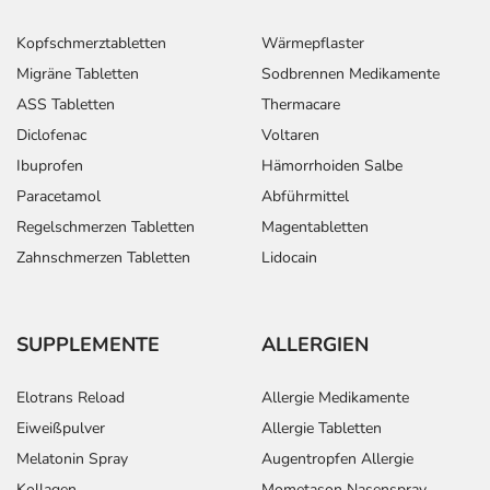
SCHMERZMITTEL
HÄUFIG GESUCHT
Kopfschmerztabletten
Wärmepflaster
Migräne Tabletten
Sodbrennen Medikamente
ASS Tabletten
Thermacare
Diclofenac
Voltaren
Ibuprofen
Hämorrhoiden Salbe
Paracetamol
Abführmittel
Regelschmerzen Tabletten
Magentabletten
Zahnschmerzen Tabletten
Lidocain
SUPPLEMENTE
ALLERGIEN
Elotrans Reload
Allergie Medikamente
Eiweißpulver
Allergie Tabletten
Melatonin Spray
Augentropfen Allergie