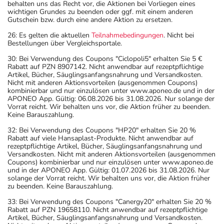
Vorteils automatisch vom Rechnungsbetrag abgezogen. Wir
behalten uns das Recht vor, die Aktionen bei Vorliegen eines
wichtigen Grundes zu beenden oder ggf. mit einem anderen
Gutschein bzw. durch eine andere Aktion zu ersetzen.
26: Es gelten die aktuellen
Teilnahmebedingungen
. Nicht bei
Bestellungen über Vergleichsportale.
30: Bei Verwendung des Coupons "Ciclopoli5" erhalten Sie 5 €
Rabatt auf PZN 8907142. Nicht anwendbar auf rezeptpflichtige
Artikel, Bücher, Säuglingsanfangsnahrung und Versandkosten.
Nicht mit anderen Aktionsvorteilen (ausgenommen Coupons)
kombinierbar und nur einzulösen unter www.aponeo.de und in der
APONEO App. Gültig: 06.08.2026 bis 31.08.2026. Nur solange der
Vorrat reicht. Wir behalten uns vor, die Aktion früher zu beenden.
Keine Barauszahlung.
32: Bei Verwendung des Coupons "HP20" erhalten Sie 20 %
Rabatt auf viele Hansaplast-Produkte. Nicht anwendbar auf
rezeptpflichtige Artikel, Bücher, Säuglingsanfangsnahrung und
Versandkosten. Nicht mit anderen Aktionsvorteilen (ausgenommen
Coupons) kombinierbar und nur einzulösen unter www.aponeo.de
und in der APONEO App. Gültig: 01.07.2026 bis 31.08.2026. Nur
solange der Vorrat reicht. Wir behalten uns vor, die Aktion früher
zu beenden. Keine Barauszahlung.
33: Bei Verwendung des Coupons "Canergy20" erhalten Sie 20 %
Rabatt auf PZN 19658110. Nicht anwendbar auf rezeptpflichtige