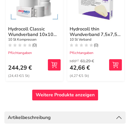
Hydrocoll Classic
Hydrocoll thin
Wundverband 10x10
Wundverband 7,5x7,5
cm
cm
10 St Kompressen
10 St Verband
(0)
(0)
Pflichtangaben
Pflichtangaben
61,29 €
2
MRP
244,29 €
42,66 €
(24,43 €/1 St)
(4,27 €/1 St)
Weitere Produkte anzeigen
Artikelbeschreibung