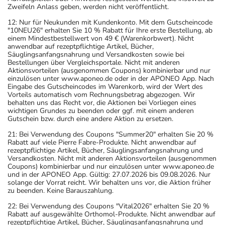
Auffälligkeiten oder Hinweise festgestellt werden, die insoweit zu
Zweifeln Anlass geben, werden nicht veröffentlicht.
12: Nur für Neukunden mit Kundenkonto. Mit dem Gutscheincode
"10NEU26" erhalten Sie 10 % Rabatt für Ihre erste Bestellung, ab
einem Mindestbestellwert von 49 € (Warenkorbwert). Nicht
anwendbar auf rezeptpflichtige Artikel, Bücher,
Säuglingsanfangsnahrung und Versandkosten sowie bei
Bestellungen über Vergleichsportale. Nicht mit anderen
Aktionsvorteilen (ausgenommen Coupons) kombinierbar und nur
einzulösen unter www.aponeo.de oder in der APONEO App. Nach
Eingabe des Gutscheincodes im Warenkorb, wird der Wert des
Vorteils automatisch vom Rechnungsbetrag abgezogen. Wir
behalten uns das Recht vor, die Aktionen bei Vorliegen eines
wichtigen Grundes zu beenden oder ggf. mit einem anderen
Gutschein bzw. durch eine andere Aktion zu ersetzen.
21: Bei Verwendung des Coupons "Summer20" erhalten Sie 20 %
Rabatt auf viele Pierre Fabre-Produkte. Nicht anwendbar auf
rezeptpflichtige Artikel, Bücher, Säuglingsanfangsnahrung und
Versandkosten. Nicht mit anderen Aktionsvorteilen (ausgenommen
Coupons) kombinierbar und nur einzulösen unter www.aponeo.de
und in der APONEO App. Gültig: 27.07.2026 bis 09.08.2026. Nur
solange der Vorrat reicht. Wir behalten uns vor, die Aktion früher
zu beenden. Keine Barauszahlung.
22: Bei Verwendung des Coupons "Vital2026" erhalten Sie 20 %
Rabatt auf ausgewählte Orthomol-Produkte. Nicht anwendbar auf