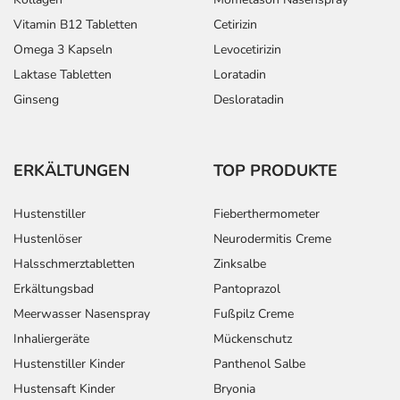
Kollagen
Mometason Nasenspray
Vitamin B12 Tabletten
Cetirizin
Omega 3 Kapseln
Levocetirizin
Laktase Tabletten
Loratadin
Ginseng
Desloratadin
ERKÄLTUNGEN
TOP PRODUKTE
Hustenstiller
Fieberthermometer
Hustenlöser
Neurodermitis Creme
Halsschmerztabletten
Zinksalbe
Erkältungsbad
Pantoprazol
Meerwasser Nasenspray
Fußpilz Creme
Inhaliergeräte
Mückenschutz
Hustenstiller Kinder
Panthenol Salbe