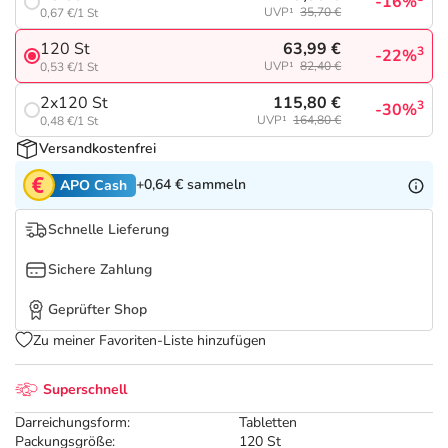
Refluthin, Lasea & Carmenthin Deals
Sport & Fitness
Täglich gut versorgt
-16%
UVP¹
35,70 €
0,67 €/1 St
63,99 €
120 St
3
-22%
Salus Deals
Tierapotheke
UVP¹
82,40 €
0,53 €/1 St
115,80 €
2x120 St
3
-30%
Vitamine & Mineralstoffe
UVP¹
164,80 €
0,48 €/1 St
Versandkostenfrei
Marken
+0,64 €
sammeln
APO Cash
Schnelle Lieferung
Sichere Zahlung
Geprüfter Shop
Zu meiner Favoriten-Liste hinzufügen
Superschnell
Darreichungsform:
Tabletten
Packungsgröße:
120 St