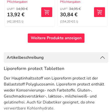
Pflichtangaben
Pflichtangaben
14,90 €
34,95 €
1
1
UVP
UVP
13,92 €
30,84 €
(42,18 €/1 l)
(154,20 €/1 l)
Weitere Produkte anzeigen
Artikelbeschreibung
Liporeform protect Tabletten
Der Hauptinhaltsstoff von Liporeform protect ist der
Ballaststoff Polyglucosamin. Liporeform protect enthält
weder Konservierungs- noch Farbstoffe. Gluten-,
Geschmacksverstärker-, laktose-, milcheiweiß- und
gelatinefrei. Auch für Diabetiker geeignet, da ohne
verwertbare Kohlenhydrate.