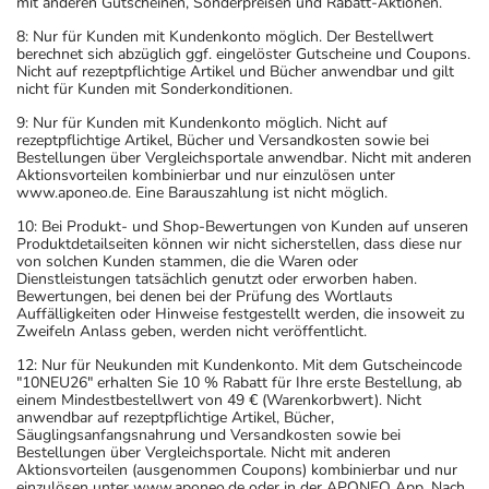
mit anderen Gutscheinen, Sonderpreisen und Rabatt-Aktionen.
8: Nur für Kunden mit Kundenkonto möglich. Der Bestellwert
berechnet sich abzüglich ggf. eingelöster Gutscheine und Coupons.
Nicht auf rezeptpflichtige Artikel und Bücher anwendbar und gilt
nicht für Kunden mit Sonderkonditionen.
9: Nur für Kunden mit Kundenkonto möglich. Nicht auf
rezeptpflichtige Artikel, Bücher und Versandkosten sowie bei
Bestellungen über Vergleichsportale anwendbar. Nicht mit anderen
Aktionsvorteilen kombinierbar und nur einzulösen unter
www.aponeo.de. Eine Barauszahlung ist nicht möglich.
10: Bei Produkt- und Shop-Bewertungen von Kunden auf unseren
Produktdetailseiten können wir nicht sicherstellen, dass diese nur
von solchen Kunden stammen, die die Waren oder
Dienstleistungen tatsächlich genutzt oder erworben haben.
Bewertungen, bei denen bei der Prüfung des Wortlauts
Auffälligkeiten oder Hinweise festgestellt werden, die insoweit zu
Zweifeln Anlass geben, werden nicht veröffentlicht.
12: Nur für Neukunden mit Kundenkonto. Mit dem Gutscheincode
"10NEU26" erhalten Sie 10 % Rabatt für Ihre erste Bestellung, ab
einem Mindestbestellwert von 49 € (Warenkorbwert). Nicht
anwendbar auf rezeptpflichtige Artikel, Bücher,
Säuglingsanfangsnahrung und Versandkosten sowie bei
Bestellungen über Vergleichsportale. Nicht mit anderen
Aktionsvorteilen (ausgenommen Coupons) kombinierbar und nur
einzulösen unter www.aponeo.de oder in der APONEO App. Nach