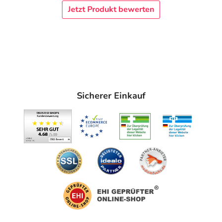
Jetzt Produkt bewerten
protect können neben Nahrungsfetten auch (fettlösliche)
Arzneimittelwirkstoffe (wie z.B. Antiepileptika,
Blutverdünnungsmittel, Hormonpräparate, Pille zur
Empfängnisverhütung) oder fettlösliche Vitamine (A, D, E,
K) gebunden werden.
Liporeform protect sollte in folgenden Fällen nur nach
Rücksprache mit einem Arzt eingenommen werden:
Sicherer Einkauf
langfristiger Medikamenteneinnahme
ernsthaften Magen-Darm-Erkrankungen und nach
Operationen im Magen-Darm-Trakt
Hochbetagten (über 80 Jahre)
Inhaltsstoffe
Ballaststoff Polyglucosamin (73 %): ß-1,4-­Polymer aus
D-Glucosamin und N-Acetyl-D-Glucosamin aus
Krebstierpanzer
Hilfsstoffe: