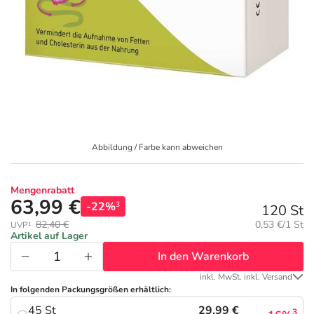
Geschenkideen
Fragen und Antworten
5% Extra Cash
Diabetes
Aktuelle Coupons
Kontakt
Avene & Ducray Deals
Körperpflege & Kosmetik
7
Ratgeber
Eucerin Deals
Liebe & Erotik
Summer SALE
Abbildung / Farbe kann abweichen
Beliebte Beiträge
Evolsin Deals
Mutter & Kind
Reiseapotheke
Mengenrabatt
E-Rezept einlösen
Frontline & Frontpro Deals
Nahrungsergänzung
Insektenschutz
63,99 €
-22%
3
120 St
Grundpreis:
82,40 €
0,53 €/1 St
UVP¹
E-Rezept App
Nattermann Deals
Natur & Homöopathie
Sonnenpflege
Artikel auf Lager
In den Warenkorb
R(h)ein Nutrition Deals
Sanitätshaus
Sommerpflege für Haar und Kopfhaut
inkl. MwSt. inkl. Versand
In folgenden Packungsgrößen erhältlich:
29,99 €
45 St
3