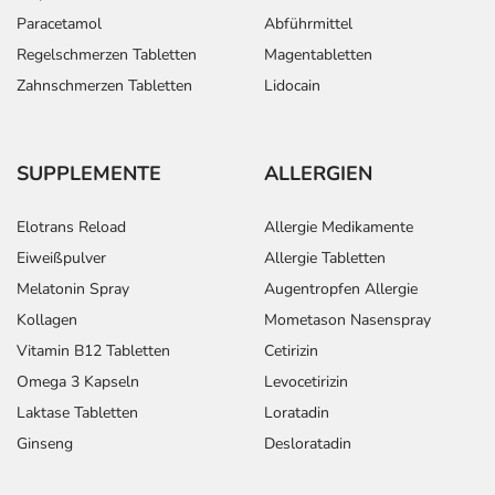
Paracetamol
Abführmittel
Regelschmerzen Tabletten
Magentabletten
Zahnschmerzen Tabletten
Lidocain
SUPPLEMENTE
ALLERGIEN
Elotrans Reload
Allergie Medikamente
Eiweißpulver
Allergie Tabletten
Melatonin Spray
Augentropfen Allergie
Kollagen
Mometason Nasenspray
Vitamin B12 Tabletten
Cetirizin
Omega 3 Kapseln
Levocetirizin
Laktase Tabletten
Loratadin
Ginseng
Desloratadin