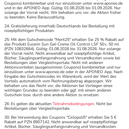
Coupons) kombinierbar und nur einzulösen unter www.aponeo.de
und in der APONEO App. Gültig: 01.08.2026 bis 01.09.2026. Nur
solange der Vorrat reicht. Wir behalten uns vor, die Aktion früher
zu beenden. Keine Barauszahlung.
24: Gratislieferung innerhalb Deutschlands bei Bestellung mit
rezeptpflichtigen Produkten.
25: Mit dem Gutscheincode "Merit25" erhalten Sie 25 % Rabatt auf
das Produkt Eucerin Sun Gel-Creme Oil Control LSF 50+, 50 ml
(PZN 10832664). Gültig: 01.08.2026 bis 31.08.2026. Nur solange
der Vorrat reicht. Nicht anwendbar auf rezeptpflichtige Artikel,
Bücher, Säuglingsanfangsnahrung und Versandkosten sowie bei
Bestellungen über Vergleichsportale. Nicht mit anderen
Aktionsvorteilen (ausgenommen Coupons) kombinierbar und nur
einzulösen unter www.aponeo.de oder in der APONEO App. Nach
Eingabe des Gutscheincodes im Warenkorb, wird der Wert des
Vorteils automatisch vom Rechnungsbetrag abgezogen. Wir
behalten uns das Recht vor, die Aktionen bei Vorliegen eines
wichtigen Grundes zu beenden oder ggf. mit einem anderen
Gutschein bzw. durch eine andere Aktion zu ersetzen.
26: Es gelten die aktuellen
Teilnahmebedingungen
. Nicht bei
Bestellungen über Vergleichsportale.
30: Bei Verwendung des Coupons "Ciclopoli5" erhalten Sie 5 €
Rabatt auf PZN 8907142. Nicht anwendbar auf rezeptpflichtige
Artikel, Bücher, Säuglingsanfangsnahrung und Versandkosten.