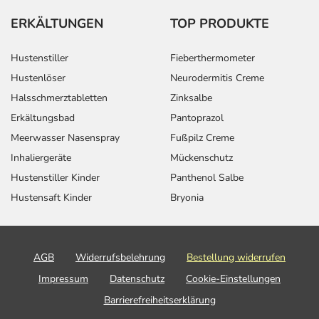
ERKÄLTUNGEN
TOP PRODUKTE
Hustenstiller
Fieberthermometer
Hustenlöser
Neurodermitis Creme
Halsschmerztabletten
Zinksalbe
Erkältungsbad
Pantoprazol
Meerwasser Nasenspray
Fußpilz Creme
Inhaliergeräte
Mückenschutz
Hustenstiller Kinder
Panthenol Salbe
Hustensaft Kinder
Bryonia
AGB
Widerrufsbelehrung
Bestellung widerrufen
Impressum
Datenschutz
Cookie-Einstellungen
Barrierefreiheitserklärung