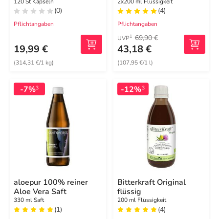
120 St Kapseln
2x200 ml Flüssigkeit
(0)
(4)
Pflichtangaben
Pflichtangaben
69,90 €
1
UVP
19,99 €
43,18 €
(314,31 €/1 kg)
(107,95 €/1 l)
-7%
-12%
3
3
aloepur 100% reiner
Bitterkraft Original
Aloe Vera Saft
flüssig
330 ml Saft
200 ml Flüssigkeit
(1)
(4)