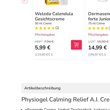
Weleda Calendula
Dermasenc
Gesichtscreme
forte Juni
50 ml Creme
75 ml Creme
(2)
(
Pflichtangaben
Pflichtangaben
7,94 €
15,90 €
2
1
MRP
UVP
5,99 €
14,99 €
(119,80 €/1 l)
(199,87 €/1 l)
Artikelbeschreibung
Physiogel Calming Relief A.I. Cr
pflegende Creme, lindert Trockenheit, Juckreiz