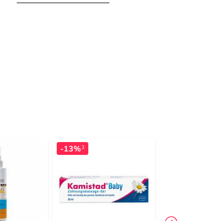
-13%
3