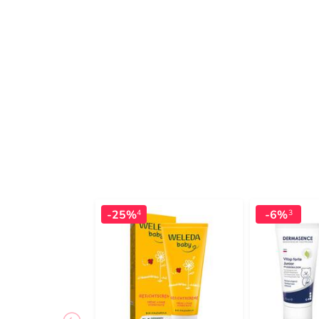
-25%
-6%
4
3