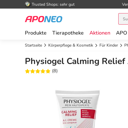
Trusted Shops: sehr gut
Ver
Produkte
Tierapotheke
Aktionen
APO
Startseite
Körperpflege & Kosmetik
Für Kinder
Ph
Physiogel Calming Relief 
(8)