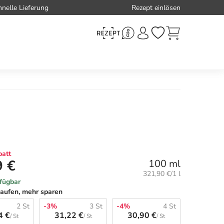
hnelle Lieferung
Rezept einlösen
att
9 €
100 ml
Grundpreis:
321,90 €/1 l
rfügbar
aufen, mehr sparen
2 St
-3%
3 St
-4%
4 St
4 €
31,22 €
30,90 €
/ St
/ St
/ St