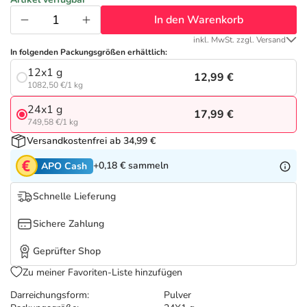
Refluthin, Lasea & Carmenthin Deals
Sport & Fitness
Täglich gut versorgt
In den Warenkorb
Salus Deals
Tierapotheke
inkl. MwSt. zzgl. Versand
In folgenden Packungsgrößen erhältlich:
12x1 g
12,99 €
Vitamine & Mineralstoffe
1082,50 €/1 kg
24x1 g
17,99 €
Marken
749,58 €/1 kg
Versandkostenfrei ab 34,99 €
+0,18 €
sammeln
APO Cash
Schnelle Lieferung
Sichere Zahlung
Geprüfter Shop
Zu meiner Favoriten-Liste hinzufügen
Darreichungsform:
Pulver