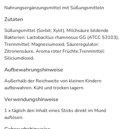
mit besonderen Ernährungsanforderungen: Das Produkt
Nahrungsergänzungsmittel mit Süßungsmitteln
ist vegan sowie frei von Laktose und Gluten. Der
praktische Direktstick macht es einfach, das Produkt in
Zutaten
den Alltag zu integrieren, egal ob Zuhause oder
unterwegs.
Süßungsmittel (Sorbit; Xylit), Milchsäure bildende
Bakterien: Lactobacillus rhamnosus GG (ATCC 53103),
Anwendung
Trennmittel: Magnesiumoxid, Säureregulator:
Zitronensäure, Aroma roter Früchte,Trennmittel:
1 x täglich den Inhalt eines Sticks direkt im Mund
Siliciumdioxid.
auflösen.
Aufbewahrungshinweise
Adresse des Lebensmittel-Unternehmens
Außerhalb der Reichweite von kleinen Kindern
Klinge Pharma GmbH
aufbewahren. Kühl und trocken lagern.
Bergfeldstraße 9
83607 Holzkirchen
Verwendungshinweise
Informationen zu diesem Lebensmittel (wie z. B. Zutaten,
1 x täglich den Inhalt eines Sticks direkt im Mund
Allergene) sind bei den Lebensmittelangaben als pdf
auflösen.
hinterlegt. (oben)