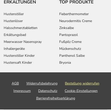
ERKÄLTUNGEN
TOP PRODUKTE
Hustenstiller
Fieberthermometer
Hustenlöser
Neurodermitis Creme
Halsschmerztabletten
Zinksalbe
Erkältungsbad
Pantoprazol
Meerwasser Nasenspray
Fußpilz Creme
Inhaliergeräte
Mückenschutz
Hustenstiller Kinder
Panthenol Salbe
Hustensaft Kinder
Bryonia
AGB
Widerrufsbelehrung
Bestellung widerrufen
Impressum
Datenschutz
Cookie-Einstellungen
Barrierefreiheitserklärung