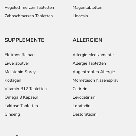
Regelschmerzen Tabletten
Magentabletten
Zahnschmerzen Tabletten
Lidocain
SUPPLEMENTE
ALLERGIEN
Elotrans Reload
Allergie Medikamente
Eiweißpulver
Allergie Tabletten
Melatonin Spray
Augentropfen Allergie
Kollagen
Mometason Nasenspray
Vitamin B12 Tabletten
Cetirizin
Omega 3 Kapseln
Levocetirizin
Laktase Tabletten
Loratadin
Ginseng
Desloratadin