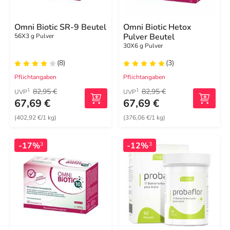
Omni Biotic SR-9 Beutel
Omni Biotic Hetox
Pulver Beutel
56X3 g Pulver
30X6 g Pulver
(8)
(3)
Pflichtangaben
Pflichtangaben
82,95 €
82,95 €
1
1
UVP
UVP
67,69 €
67,69 €
(402,92 €/1 kg)
(376,06 €/1 kg)
-17%
-12%
3
3