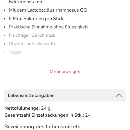
Bakterienstamm
Mit dem Lactobacillus rhamnosus GG
5 Mrd. Bakterien pro Stick
Praktische Einnahme ohne Flüssigkeit
Fruchtiger Geschmack
Gluten- und laktosefrei
Vegan
SymbioLact® Direkt JUNIOR wurde speziell für Kinder
entwickelt und bietet eine einfache Möglichkeit, den
Mehr anzeigen
Darm gezielt mit Milchsäurebakterien zu versorgen – ganz
ohne Wasser. Der fruchtig schmeckende Direktstick
enthält 5 Milliarden Milchsäurebakterien pro Portion und
Lebensmittelangaben
kann direkt in den Mund gegeben werden. Ob zuhause, in
der Schule oder auf Reisen: Die Anwendung ist schnell,
Nettofüllmenge:
24 g
unkompliziert und kindgerecht.
Gesamtzahl Einzelpackungen in Stk.:
24
SymbioLact® Direkt JUNIOR eignet sich auch für Kinder
Bezeichnung des Lebensmittels