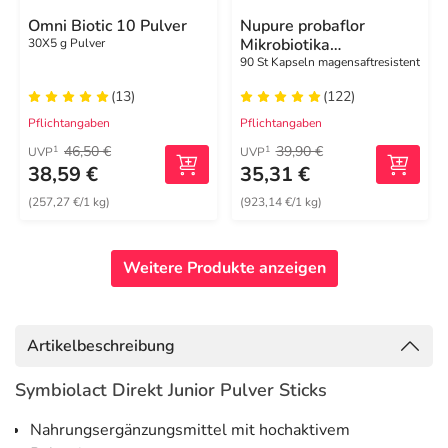
Omni Biotic 10 Pulver
Nupure probaflor
Mikrobiotika
30X5 g Pulver
magensaftresistent
90 St Kapseln magensaftresistent
Kapseln
(13)
(122)
Pflichtangaben
Pflichtangaben
46,50 €
39,90 €
1
1
UVP
UVP
38,59 €
35,31 €
(257,27 €/1 kg)
(923,14 €/1 kg)
Weitere Produkte anzeigen
Artikelbeschreibung
Symbiolact Direkt Junior Pulver Sticks
Nahrungsergänzungsmittel mit hochaktivem