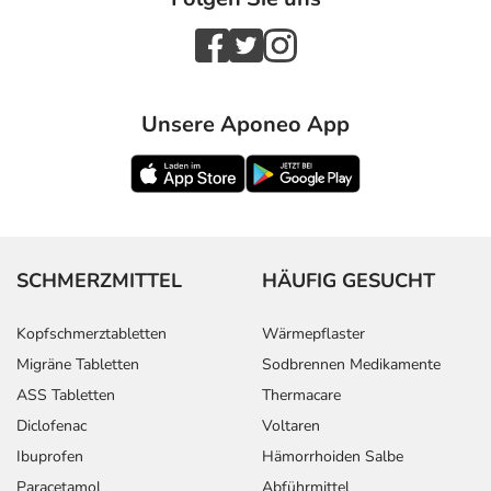
Unsere Aponeo App
SCHMERZMITTEL
HÄUFIG GESUCHT
Kopfschmerztabletten
Wärmepflaster
Migräne Tabletten
Sodbrennen Medikamente
ASS Tabletten
Thermacare
Diclofenac
Voltaren
Ibuprofen
Hämorrhoiden Salbe
Paracetamol
Abführmittel