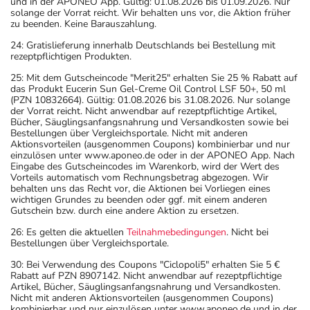
und in der APONEO App. Gültig: 01.08.2026 bis 01.09.2026. Nur
solange der Vorrat reicht. Wir behalten uns vor, die Aktion früher
zu beenden. Keine Barauszahlung.
24: Gratislieferung innerhalb Deutschlands bei Bestellung mit
rezeptpflichtigen Produkten.
25: Mit dem Gutscheincode "Merit25" erhalten Sie 25 % Rabatt auf
das Produkt Eucerin Sun Gel-Creme Oil Control LSF 50+, 50 ml
(PZN 10832664). Gültig: 01.08.2026 bis 31.08.2026. Nur solange
der Vorrat reicht. Nicht anwendbar auf rezeptpflichtige Artikel,
Bücher, Säuglingsanfangsnahrung und Versandkosten sowie bei
Bestellungen über Vergleichsportale. Nicht mit anderen
Aktionsvorteilen (ausgenommen Coupons) kombinierbar und nur
einzulösen unter www.aponeo.de oder in der APONEO App. Nach
Eingabe des Gutscheincodes im Warenkorb, wird der Wert des
Vorteils automatisch vom Rechnungsbetrag abgezogen. Wir
behalten uns das Recht vor, die Aktionen bei Vorliegen eines
wichtigen Grundes zu beenden oder ggf. mit einem anderen
Gutschein bzw. durch eine andere Aktion zu ersetzen.
26: Es gelten die aktuellen
Teilnahmebedingungen
. Nicht bei
Bestellungen über Vergleichsportale.
30: Bei Verwendung des Coupons "Ciclopoli5" erhalten Sie 5 €
Rabatt auf PZN 8907142. Nicht anwendbar auf rezeptpflichtige
Artikel, Bücher, Säuglingsanfangsnahrung und Versandkosten.
Nicht mit anderen Aktionsvorteilen (ausgenommen Coupons)
kombinierbar und nur einzulösen unter www.aponeo.de und in der