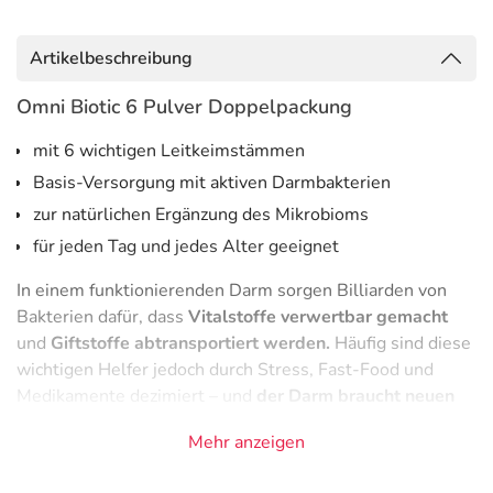
Artikelbeschreibung
Omni Biotic 6 Pulver Doppelpackung
mit 6 wichtigen Leitkeimstämmen
Basis-Versorgung mit aktiven Darmbakterien
zur natürlichen Ergänzung des Mikrobioms
für jeden Tag und jedes Alter geeignet
In einem funktionierenden Darm sorgen Billiarden von
Bakterien dafür, dass
Vitalstoffe verwertbar gemacht
und
Giftstoffe abtransportiert werden.
Häufig sind diese
wichtigen Helfer jedoch durch Stress, Fast-Food und
Medikamente dezimiert – und
der Darm braucht neuen
Schwung!
Mehr anzeigen
Für wen ist Omni Biotic 6 geeignet?