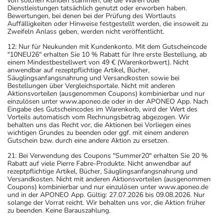
von solchen Kunden stammen, die die Waren oder
Dienstleistungen tatsächlich genutzt oder erworben haben.
Bewertungen, bei denen bei der Prüfung des Wortlauts
Auffälligkeiten oder Hinweise festgestellt werden, die insoweit zu
Zweifeln Anlass geben, werden nicht veröffentlicht.
12: Nur für Neukunden mit Kundenkonto. Mit dem Gutscheincode
"10NEU26" erhalten Sie 10 % Rabatt für Ihre erste Bestellung, ab
einem Mindestbestellwert von 49 € (Warenkorbwert). Nicht
anwendbar auf rezeptpflichtige Artikel, Bücher,
Säuglingsanfangsnahrung und Versandkosten sowie bei
Bestellungen über Vergleichsportale. Nicht mit anderen
Aktionsvorteilen (ausgenommen Coupons) kombinierbar und nur
einzulösen unter www.aponeo.de oder in der APONEO App. Nach
Eingabe des Gutscheincodes im Warenkorb, wird der Wert des
Vorteils automatisch vom Rechnungsbetrag abgezogen. Wir
behalten uns das Recht vor, die Aktionen bei Vorliegen eines
wichtigen Grundes zu beenden oder ggf. mit einem anderen
Gutschein bzw. durch eine andere Aktion zu ersetzen.
21: Bei Verwendung des Coupons "Summer20" erhalten Sie 20 %
Rabatt auf viele Pierre Fabre-Produkte. Nicht anwendbar auf
rezeptpflichtige Artikel, Bücher, Säuglingsanfangsnahrung und
Versandkosten. Nicht mit anderen Aktionsvorteilen (ausgenommen
Coupons) kombinierbar und nur einzulösen unter www.aponeo.de
und in der APONEO App. Gültig: 27.07.2026 bis 09.08.2026. Nur
solange der Vorrat reicht. Wir behalten uns vor, die Aktion früher
zu beenden. Keine Barauszahlung.