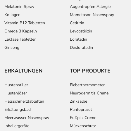
Melatonin Spray
Augentropfen Allergie
Kollagen
Mometason Nasenspray
Vitamin B12 Tabletten
Cetirizin
Omega 3 Kapseln
Levocetirizin
Laktase Tabletten
Loratadin
Ginseng
Desloratadin
ERKÄLTUNGEN
TOP PRODUKTE
Hustenstiller
Fieberthermometer
Hustenlöser
Neurodermitis Creme
Halsschmerztabletten
Zinksalbe
Erkältungsbad
Pantoprazol
Meerwasser Nasenspray
Fußpilz Creme
Inhaliergeräte
Mückenschutz