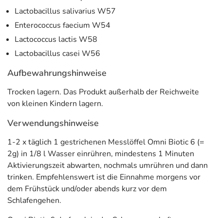
besiedeln.
Lactobacillus salivarius W57
Enterococcus faecium W54
Inhaltsstoffe
Lactococcus lactis W58
Bifidobacterium animalis W53
Lactobacillus casei W56
Lactobacillus acidophilus W55
Aufbewahrungshinweise
Lactobacillus salivarius W57
Enterococcus faecium W54
Trocken lagern. Das Produkt außerhalb der Reichweite
von kleinen Kindern lagern.
Lactococcus lactis W58
Lactobacillus casei W56
Verwendungshinweise
Adresse des Lebensmittel-Unternehmens
1-2 x täglich 1 gestrichenen Messlöffel Omni Biotic 6 (=
2g) in 1/8 l Wasser einrühren, mindestens 1 Minuten
INSTITUT ALLERGOSAN Deutschland (privat) GmbH
Aktivierungszeit abwarten, nochmals umrühren und dann
Nördliche Münchner Straße 47
trinken. Empfehlenswert ist die Einnahme morgens vor
82031 Grünwald
dem Frühstück und/oder abends kurz vor dem
Informationen zu diesem Lebensmittel (wie z. B. Zutaten,
Schlafengehen.
Allergene) sind bei den Lebensmittelangaben als pdf