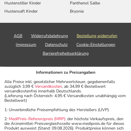
Hustenstiller Kinder
Panthenol Salbe
Hustensaft Kinder
Bryonia
AGB
Widerrufsbelehrung
Bestellung widerrufen
Impressum
Datenschutz
Cookie-Einstellungen
Barrierefreiheitserklärung
Informationen zu Preisangaben
Alle Preise inkl. gesetzlicher Mehrwertsteuer, gegebenenfalls
zuzüglich 3,99 €
Versandkosten
, ab 34,99 € Bestellwert
versandkostenfrei innerhalb Deutschlands.
(Lieferung nach Österreich: 4,95 € Versandkosten unabhängig vom
Bestellwert)
1: Unverbindliche Preisempfehlung des Herstellers (UVP)
2:
MediPreis-Referenzpreis (MRP)
: der höchste Verkaufspreis, den
die Arzneimittel-Preisvergleichsseite www.medipreis.de für dieses
Produkt ausweist (Stand: 09.08.2026). Produktpreise können sich