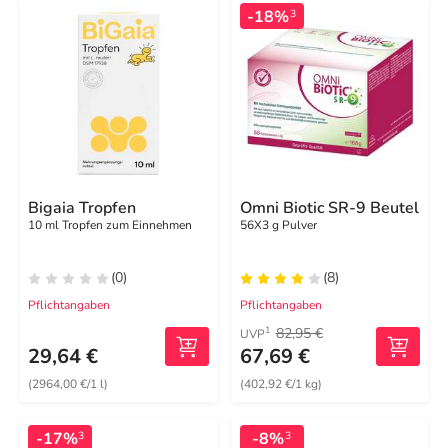
-18%
3
Bigaia Tropfen
Omni Biotic SR-9 Beutel
10 ml Tropfen zum Einnehmen
56X3 g Pulver
(0)
(8)
Pflichtangaben
Pflichtangaben
82,95 €
1
UVP
29,64 €
67,69 €
(2964,00 €/1 l)
(402,92 €/1 kg)
-17%
-8%
3
3