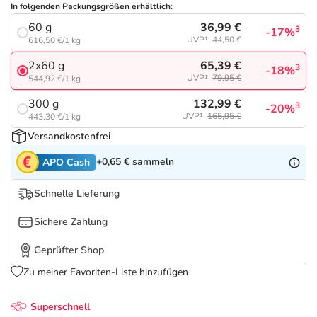
Refluthin, Lasea & Carmenthin Deals
Sport & Fitness
Täglich gut versorgt
In folgenden Packungsgrößen erhältlich:
36,99 €
60 g
3
-17%
Salus Deals
UVP¹
44,50 €
Tierapotheke
616,50 €/1 kg
65,39 €
2x60 g
3
-18%
UVP¹
79,95 €
544,92 €/1 kg
Vitamine & Mineralstoffe
132,99 €
300 g
3
-20%
UVP¹
165,95 €
443,30 €/1 kg
Marken
Versandkostenfrei
+0,65 €
sammeln
APO Cash
Schnelle Lieferung
Sichere Zahlung
Geprüfter Shop
Zu meiner Favoriten-Liste hinzufügen
Superschnell