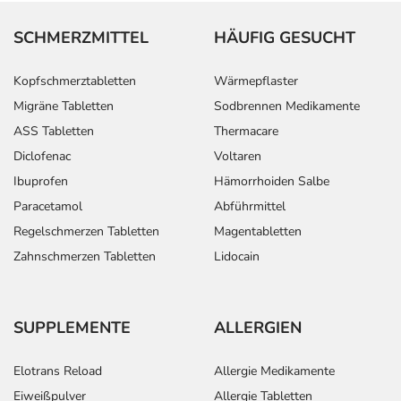
SCHMERZMITTEL
HÄUFIG GESUCHT
Kopfschmerztabletten
Wärmepflaster
Migräne Tabletten
Sodbrennen Medikamente
ASS Tabletten
Thermacare
Diclofenac
Voltaren
Ibuprofen
Hämorrhoiden Salbe
Paracetamol
Abführmittel
Regelschmerzen Tabletten
Magentabletten
Zahnschmerzen Tabletten
Lidocain
SUPPLEMENTE
ALLERGIEN
Elotrans Reload
Allergie Medikamente
Eiweißpulver
Allergie Tabletten