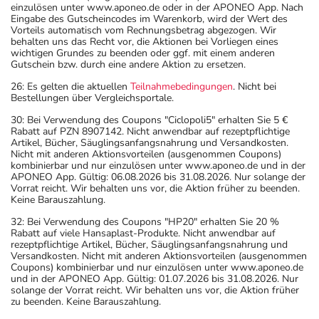
einzulösen unter www.aponeo.de oder in der APONEO App. Nach
Eingabe des Gutscheincodes im Warenkorb, wird der Wert des
Vorteils automatisch vom Rechnungsbetrag abgezogen. Wir
behalten uns das Recht vor, die Aktionen bei Vorliegen eines
wichtigen Grundes zu beenden oder ggf. mit einem anderen
Gutschein bzw. durch eine andere Aktion zu ersetzen.
26: Es gelten die aktuellen
Teilnahmebedingungen
. Nicht bei
Bestellungen über Vergleichsportale.
30: Bei Verwendung des Coupons "Ciclopoli5" erhalten Sie 5 €
Rabatt auf PZN 8907142. Nicht anwendbar auf rezeptpflichtige
Artikel, Bücher, Säuglingsanfangsnahrung und Versandkosten.
Nicht mit anderen Aktionsvorteilen (ausgenommen Coupons)
kombinierbar und nur einzulösen unter www.aponeo.de und in der
APONEO App. Gültig: 06.08.2026 bis 31.08.2026. Nur solange der
Vorrat reicht. Wir behalten uns vor, die Aktion früher zu beenden.
Keine Barauszahlung.
32: Bei Verwendung des Coupons "HP20" erhalten Sie 20 %
Rabatt auf viele Hansaplast-Produkte. Nicht anwendbar auf
rezeptpflichtige Artikel, Bücher, Säuglingsanfangsnahrung und
Versandkosten. Nicht mit anderen Aktionsvorteilen (ausgenommen
Coupons) kombinierbar und nur einzulösen unter www.aponeo.de
und in der APONEO App. Gültig: 01.07.2026 bis 31.08.2026. Nur
solange der Vorrat reicht. Wir behalten uns vor, die Aktion früher
zu beenden. Keine Barauszahlung.