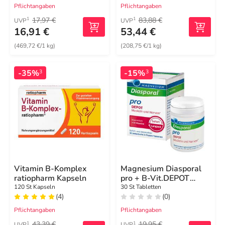
Pflichtangaben
Pflichtangaben
17,97 €
83,88 €
1
1
UVP
UVP
16,91 €
53,44 €
(469,72 €/1 kg)
(208,75 €/1 kg)
-35%
-15%
3
3
Vitamin B-Komplex
Magnesium Diasporal
ratiopharm Kapseln
pro + B-Vit.DEPOT
Musk. + Nerv.Tab
120 St Kapseln
30 St Tabletten
(4)
(0)
Pflichtangaben
Pflichtangaben
43,39 €
19,95 €
1
1
UVP
UVP