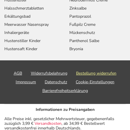
Hustenlöser
Neurodermitis Creme
Halsschmerztabletten
Zinksalbe
Erkältungsbad
Pantoprazol
Meerwasser Nasenspray
Fußpilz Creme
Inhaliergeräte
Mückenschutz
Hustenstiller Kinder
Panthenol Salbe
Hustensaft Kinder
Bryonia
AGB
Widerrufsbelehrung
Bestellung widerrufen
Impressum
Datenschutz
Cookie-Einstellungen
Barrierefreiheitserklärung
Informationen zu Preisangaben
Alle Preise inkl. gesetzlicher Mehrwertsteuer, gegebenenfalls
zuzüglich 3,99 €
Versandkosten
, ab 34,99 € Bestellwert
versandkostenfrei innerhalb Deutschlands.