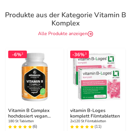
Produkte aus der Kategorie Vitamin B
Komplex
Alle Produkte anzeigen
-6%
-36%
3
3
Vitamin B Complex
vitamin B-Loges
hochdosiert vegan
komplett Filmtabletten
Tabletten
180 St Tabletten
2x120 St Filmtabletten
(6)
(11)