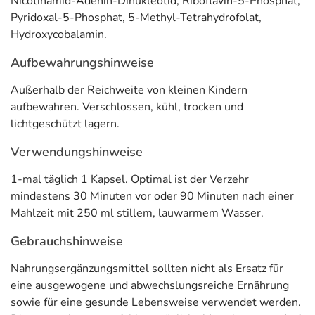
Nicotinamid-Adenin-Dinukleotid, Riboflavin-5-Phosphat,
85051 Ingolstadt
Pyridoxal-5-Phosphat, 5-Methyl-Tetrahydrofolat,
Informationen zu diesem Lebensmittel (wie z. B. Zutaten,
Hydroxycobalamin.
Allergene) sind bei den Lebensmittelangaben als pdf
Aufbewahrungshinweise
hinterlegt. (oben)
Außerhalb der Reichweite von kleinen Kindern
aufbewahren. Verschlossen, kühl, trocken und
lichtgeschützt lagern.
Verwendungshinweise
1-mal täglich 1 Kapsel. Optimal ist der Verzehr
mindestens 30 Minuten vor oder 90 Minuten nach einer
Mahlzeit mit 250 ml stillem, lauwarmem Wasser.
Gebrauchshinweise
Nahrungsergänzungsmittel sollten nicht als Ersatz für
eine ausgewogene und abwechslungsreiche Ernährung
sowie für eine gesunde Lebensweise verwendet werden.