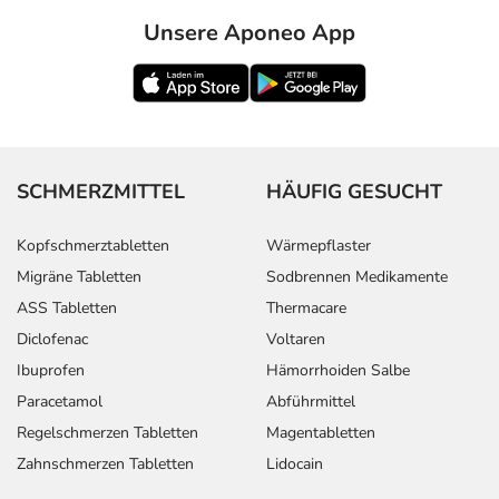
Unsere Aponeo App
SCHMERZMITTEL
HÄUFIG GESUCHT
Kopfschmerztabletten
Wärmepflaster
Migräne Tabletten
Sodbrennen Medikamente
ASS Tabletten
Thermacare
Diclofenac
Voltaren
Ibuprofen
Hämorrhoiden Salbe
Paracetamol
Abführmittel
Regelschmerzen Tabletten
Magentabletten
Zahnschmerzen Tabletten
Lidocain