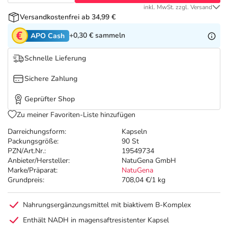
Refluthin, Lasea & Carmenthin Deals
Sport & Fitness
Täglich gut versorgt
inkl. MwSt. zzgl. Versand
Versandkostenfrei ab 34,99 €
Salus Deals
Tierapotheke
+0,30 €
sammeln
APO Cash
Schnelle Lieferung
Vitamine & Mineralstoffe
Sichere Zahlung
Marken
Geprüfter Shop
Zu meiner Favoriten-Liste hinzufügen
Darreichungsform:
Kapseln
Packungsgröße:
90 St
PZN/Art.Nr.:
19549734
Anbieter/Hersteller:
NatuGena GmbH
Marke/Präparat:
NatuGena
Grundpreis:
708,04 €/1 kg
Nahrungsergänzungsmittel mit biaktivem B-Komplex
Enthält NADH in magensaftresistenter Kapsel