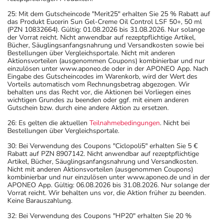
25: Mit dem Gutscheincode "Merit25" erhalten Sie 25 % Rabatt auf
das Produkt Eucerin Sun Gel-Creme Oil Control LSF 50+, 50 ml
(PZN 10832664). Gültig: 01.08.2026 bis 31.08.2026. Nur solange
der Vorrat reicht. Nicht anwendbar auf rezeptpflichtige Artikel,
Bücher, Säuglingsanfangsnahrung und Versandkosten sowie bei
Bestellungen über Vergleichsportale. Nicht mit anderen
Aktionsvorteilen (ausgenommen Coupons) kombinierbar und nur
einzulösen unter www.aponeo.de oder in der APONEO App. Nach
Eingabe des Gutscheincodes im Warenkorb, wird der Wert des
Vorteils automatisch vom Rechnungsbetrag abgezogen. Wir
behalten uns das Recht vor, die Aktionen bei Vorliegen eines
wichtigen Grundes zu beenden oder ggf. mit einem anderen
Gutschein bzw. durch eine andere Aktion zu ersetzen.
26: Es gelten die aktuellen
Teilnahmebedingungen
. Nicht bei
Bestellungen über Vergleichsportale.
30: Bei Verwendung des Coupons "Ciclopoli5" erhalten Sie 5 €
Rabatt auf PZN 8907142. Nicht anwendbar auf rezeptpflichtige
Artikel, Bücher, Säuglingsanfangsnahrung und Versandkosten.
Nicht mit anderen Aktionsvorteilen (ausgenommen Coupons)
kombinierbar und nur einzulösen unter www.aponeo.de und in der
APONEO App. Gültig: 06.08.2026 bis 31.08.2026. Nur solange der
Vorrat reicht. Wir behalten uns vor, die Aktion früher zu beenden.
Keine Barauszahlung.
32: Bei Verwendung des Coupons "HP20" erhalten Sie 20 %