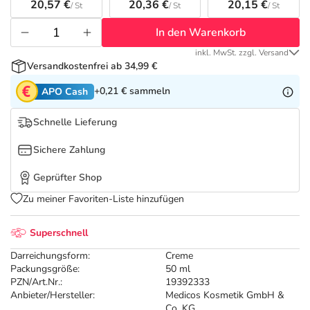
Refluthin, Lasea & Carmenthin Deals
Sport & Fitness
Täglich gut versorgt
20,57 €
20,36 €
20,15 €
/ St
/ St
/ St
In den Warenkorb
Salus Deals
Tierapotheke
inkl. MwSt. zzgl. Versand
Versandkostenfrei ab 34,99 €
Vitamine & Mineralstoffe
+0,21 €
sammeln
APO Cash
Marken
Schnelle Lieferung
Sichere Zahlung
Geprüfter Shop
Zu meiner Favoriten-Liste hinzufügen
Superschnell
Darreichungsform:
Creme
Packungsgröße:
50 ml
PZN/Art.Nr.:
19392333
Anbieter/Hersteller:
Medicos Kosmetik GmbH &
Co. KG