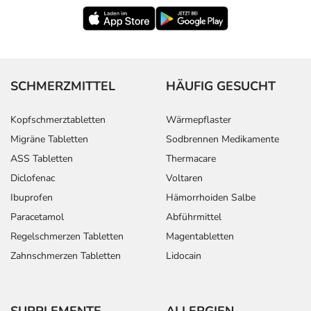
SCHMERZMITTEL
HÄUFIG GESUCHT
Kopfschmerztabletten
Wärmepflaster
Migräne Tabletten
Sodbrennen Medikamente
ASS Tabletten
Thermacare
Diclofenac
Voltaren
Ibuprofen
Hämorrhoiden Salbe
Paracetamol
Abführmittel
Regelschmerzen Tabletten
Magentabletten
Zahnschmerzen Tabletten
Lidocain
SUPPLEMENTE
ALLERGIEN