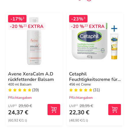
-17%
-23%
3
3
-20 %
EXTRA
-20 %
EXTRA
21
23
Avene XeraCalm A.D
Cetaphil
rückfettender Balsam
Feuchtigkeitscreme für
trockene, empfindliche
400 ml Balsam
456 ml Creme
(39)
Haut
(31)
Pflichtangaben
Pflichtangaben
29,50 €
28,95 €
1
1
UVP
UVP
24,37 €
22,30 €
(60,92 €/1 l)
(48,90 €/1 l)