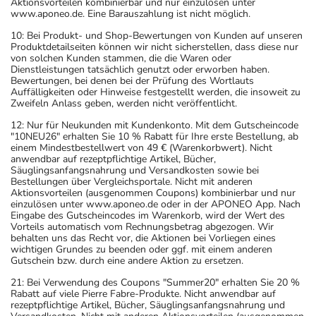
Aktionsvorteilen kombinierbar und nur einzulösen unter
www.aponeo.de. Eine Barauszahlung ist nicht möglich.
10: Bei Produkt- und Shop-Bewertungen von Kunden auf unseren
Produktdetailseiten können wir nicht sicherstellen, dass diese nur
von solchen Kunden stammen, die die Waren oder
Dienstleistungen tatsächlich genutzt oder erworben haben.
Bewertungen, bei denen bei der Prüfung des Wortlauts
Auffälligkeiten oder Hinweise festgestellt werden, die insoweit zu
Zweifeln Anlass geben, werden nicht veröffentlicht.
12: Nur für Neukunden mit Kundenkonto. Mit dem Gutscheincode
"10NEU26" erhalten Sie 10 % Rabatt für Ihre erste Bestellung, ab
einem Mindestbestellwert von 49 € (Warenkorbwert). Nicht
anwendbar auf rezeptpflichtige Artikel, Bücher,
Säuglingsanfangsnahrung und Versandkosten sowie bei
Bestellungen über Vergleichsportale. Nicht mit anderen
Aktionsvorteilen (ausgenommen Coupons) kombinierbar und nur
einzulösen unter www.aponeo.de oder in der APONEO App. Nach
Eingabe des Gutscheincodes im Warenkorb, wird der Wert des
Vorteils automatisch vom Rechnungsbetrag abgezogen. Wir
behalten uns das Recht vor, die Aktionen bei Vorliegen eines
wichtigen Grundes zu beenden oder ggf. mit einem anderen
Gutschein bzw. durch eine andere Aktion zu ersetzen.
21: Bei Verwendung des Coupons "Summer20" erhalten Sie 20 %
Rabatt auf viele Pierre Fabre-Produkte. Nicht anwendbar auf
rezeptpflichtige Artikel, Bücher, Säuglingsanfangsnahrung und