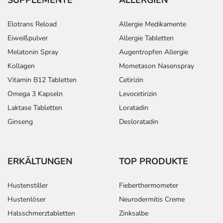
Elotrans Reload
Allergie Medikamente
Eiweißpulver
Allergie Tabletten
Melatonin Spray
Augentropfen Allergie
Kollagen
Mometason Nasenspray
Vitamin B12 Tabletten
Cetirizin
Omega 3 Kapseln
Levocetirizin
Laktase Tabletten
Loratadin
Ginseng
Desloratadin
ERKÄLTUNGEN
TOP PRODUKTE
Hustenstiller
Fieberthermometer
Hustenlöser
Neurodermitis Creme
Halsschmerztabletten
Zinksalbe