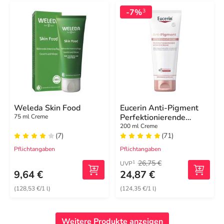
-7%
3
Weleda Skin Food
Eucerin Anti-Pigment
Perfektionierende
75 ml Creme
Körpercreme
200 ml Creme
(7)
(71)
Pflichtangaben
Pflichtangaben
26,75 €
1
UVP
9,64 €
24,87 €
(128,53 €/1 l)
(124,35 €/1 l)
Weitere Produkte anzeigen