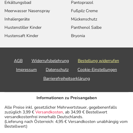
Erkältungsbad
Pantoprazol
Meerwasser Nasenspray
Fußpilz Creme
Inhaliergeräte
Mückenschutz
Hustenstiller Kinder
Panthenol Salbe
Hustensaft Kinder
Bryonia
AGB
Widerrufsbelehrung
Bestellung widerrufen
Impressum
Datenschutz
Cookie-Einstellungen
Barrierefreiheitserklärung
Informationen zu Preisangaben
Alle Preise inkl. gesetzlicher Mehrwertsteuer, gegebenenfalls
zuzüglich 3,99 €
Versandkosten
, ab 34,99 € Bestellwert
versandkostenfrei innerhalb Deutschlands.
(Lieferung nach Österreich: 4,95 € Versandkosten unabhängig vom
Bestellwert)