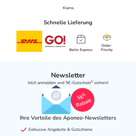
Adresse des Anbieters/Herstellers
Klarna
Medicos Kosmetik GmbH & Co. KG
Schnelle Lieferung
Hafengrenzweg 3
48155 Münster
Order-
elektronische Adresse: https://www.dermasence.de/
Berlin Express
Priority
Angaben gem. EU-Produktsicherheitsverordnung (GPSR)
anzeigen
Newsletter
5
Jetzt anmelden und 5€-Gutschein
sichern!
5
5€
Rabatt
Ihre Vorteile des Aponeo-Newsletters
Exklusive Angebote & Gutscheine