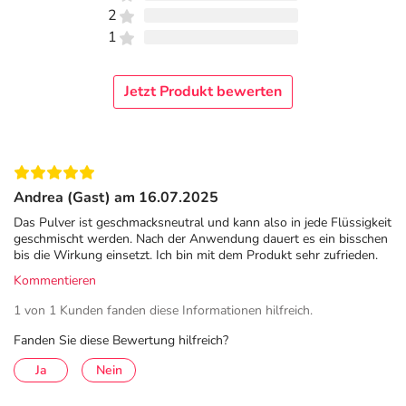
dem Takt.
2
Die gute Nachricht: Sie können gezielt gegensteuern.
1
Eine ausgewogene Ernährung mit ausreichend
Ballaststoffen, tägliche Bewegung und viel Flüssigkeit
helfen dem Darm wieder auf die Sprünge. Reicht das
Jetzt Produkt bewerten
nicht aus, kann Onligol Macrogol 4000 unterstützen.
Sanft und effektiv: das physikalische Wirkprinzip
von Onligol Macrogol 4000
Andrea (Gast) am 16.07.2025
Völlegefühl und Probleme beim Stuhlgang – was hilft
Das Pulver ist geschmacksneutral und kann also in jede Flüssigkeit
gegen Verstopfung? Viele Betroffene suchen nach einer
geschmischt werden. Nach der Anwendung dauert es ein bisschen
wirksamen, aber gleichzeitig schonenden Lösung. Onligol
bis die Wirkung einsetzt. Ich bin mit dem Produkt sehr zufrieden.
Macrogol 4000 nutzt ein rein physikalisches Prinzip, um
Kommentieren
die Verdauung sanft zu unterstützen. Macrogol bindet
1 von 1 Kunden fanden diese Informationen hilfreich.
Wasser, macht den Stuhl weicher und erleichtert die
Entleerung.
Fanden Sie diese Bewertung hilfreich?
Onligol Macrogol 4000 ist rezeptfrei erhältlich –
Ja
Nein
wahlweise als praktische Portionsbeutel oder als
Vorratsdose zur individuellen Dosierung. Ein