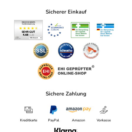
Die Menge kann je nach Bedarf angepasst werden, bis
eine normale Stuhlkonsistenz erreicht ist.
Sicherer Einkauf
Bei Kindern unter 11 Jahren richtet sich die Dosierung
nach dem Körpergewicht:
Körpergewicht
Alter
Tagesdosis
17 - 20 kg
2 - 11 Jahre
2,5 Messlöffel (=12,5 g)
1-mal täglich
13 - 16 kg
2 - 6 Jahre
2 Messlöffel (=10 g)
1-mal täglich
10 - 12 kg
1 - 2 Jahre
1,5 Messlöffel (=7,5 g)
Sichere Zahlung
1-mal täglich
6 - 9 kg
6 Monate - 1 Jahr
1 Messlöffel (=5 g)
1-mal täglich
Kreditkarte
PayPal
Amazon
Vorkasse
Zubereitung: