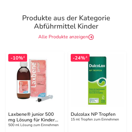
Produkte aus der Kategorie
Abführmittel Kinder
Alle Produkte anzeigen
-10%
-24%
4
4
Laxbene® junior 500
Dulcolax NP Tropfen
mg Lösung für Kinder
15 ml Tropfen zum Einnehmen
von 6 Monaten - 8 Jahre
500 ml Lösung zum Einnehmen