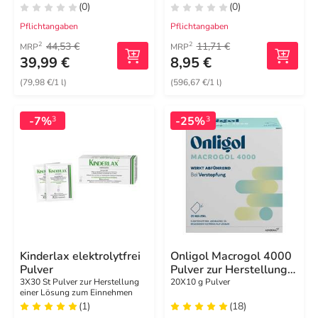
(0)
(0)
Pflichtangaben
Pflichtangaben
44,53 €
11,71 €
2
2
MRP
MRP
39,99 €
8,95 €
(79,98 €/1 l)
(596,67 €/1 l)
-7%
-25%
3
3
Kinderlax elektrolytfrei
Onligol Macrogol 4000
Pulver
Pulver zur Herstellung
e.Lösung Sachet
3X30 St Pulver zur Herstellung
20X10 g Pulver
einer Lösung zum Einnehmen
(1)
(18)