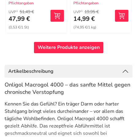
Pflichtangaben
Pflichtangaben
51,49 €
19,95 €
1
1
UVP
UVP
47,99 €
14,99 €
(0,53 €/1 St)
(74,95 €/1 kg)
Weitere Produkte anzeigen
Artikelbeschreibung
Onligol Macrogol 4000 – das sanfte Mittel gegen
chronische Verstopfung
Kennen Sie das Gefühl? Ein träger Darm oder harter
Stuhlgang bringt vieles durcheinander – vor allem das
tägliche Wohlbefinden. Onligol Macrogol 4000 schafft
gezielt Abhilfe. Das rezeptfreie Abführmittel ist
geschmacksneutral und eignet sich sowohl bei