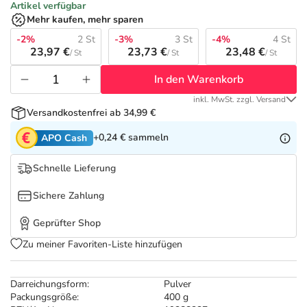
Refluthin, Lasea & Carmenthin Deals
Sport & Fitness
Täglich gut versorgt
Artikel verfügbar
Mehr kaufen, mehr sparen
Salus Deals
-2%
2 St
-3%
3 St
-4%
4 St
Tierapotheke
23,97 €
23,73 €
23,48 €
/ St
/ St
/ St
In den Warenkorb
Vitamine & Mineralstoffe
inkl. MwSt. zzgl. Versand
Versandkostenfrei ab 34,99 €
Marken
+0,24 €
sammeln
APO Cash
Schnelle Lieferung
Sichere Zahlung
Geprüfter Shop
Zu meiner Favoriten-Liste hinzufügen
Darreichungsform:
Pulver
Packungsgröße:
400 g