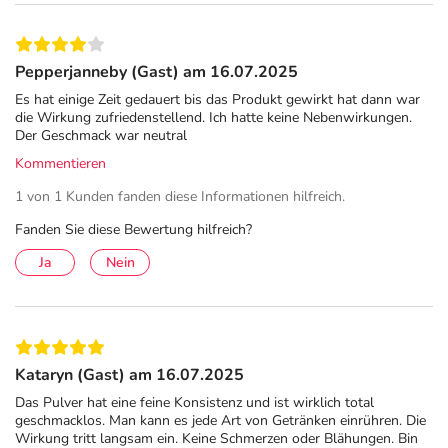
Abführmittel, das sich flexibel an Ihre Bedürfnisse
anpasst.
Pepperjanneby (Gast) am 16.07.2025
Onligol Macrogol 4000: Eigenschaften, die
Es hat einige Zeit gedauert bis das Produkt gewirkt hat dann war
überzeugen
die Wirkung zufriedenstellend. Ich hatte keine Nebenwirkungen.
Der Geschmack war neutral
Ob akute Verstopfung oder chronische Beschwerden:
Kommentieren
Onligol Macrogol 4000 überzeugt durch eine besonders
sanfte und rein physikalische Wirkung – und bietet dabei
1 von 1 Kunden fanden diese Informationen hilfreich.
zahlreiche Vorteile:
Fanden Sie diese Bewertung hilfreich?
wirkt lokal im Darm, ohne in den Blutkreislauf zu
Ja
Nein
gelangen:
Macrogol 4000 bindet Wasser und macht
festen Stuhl gleitfähig – ganz ohne Einfluss auf den
restlichen Körper
sanft zur Verdauung, ohne Reizung oder Gewöhnung:
Kataryn (Gast) am 16.07.2025
Die natürliche Darmbewegung bleibt erhalten, selbst
Das Pulver hat eine feine Konsistenz und ist wirklich total
bei längerfristiger Anwendung
geschmacklos. Man kann es jede Art von Getränken einrühren. Die
reiner Wirkstoff, hohe Verträglichkeit:
Frei von Zucker,
Wirkung tritt langsam ein. Keine Schmerzen oder Blähungen. Bin