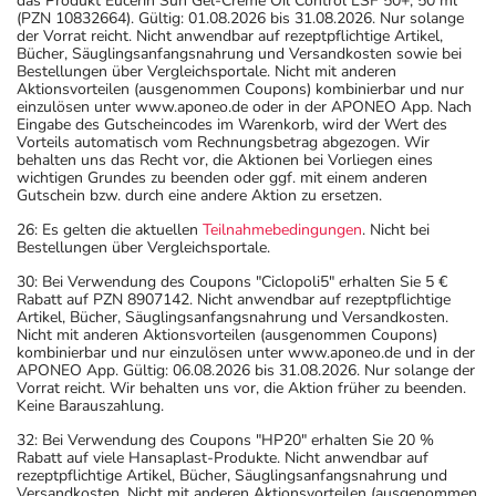
das Produkt Eucerin Sun Gel-Creme Oil Control LSF 50+, 50 ml
(PZN 10832664). Gültig: 01.08.2026 bis 31.08.2026. Nur solange
der Vorrat reicht. Nicht anwendbar auf rezeptpflichtige Artikel,
Bücher, Säuglingsanfangsnahrung und Versandkosten sowie bei
Bestellungen über Vergleichsportale. Nicht mit anderen
Aktionsvorteilen (ausgenommen Coupons) kombinierbar und nur
einzulösen unter www.aponeo.de oder in der APONEO App. Nach
Eingabe des Gutscheincodes im Warenkorb, wird der Wert des
Vorteils automatisch vom Rechnungsbetrag abgezogen. Wir
behalten uns das Recht vor, die Aktionen bei Vorliegen eines
wichtigen Grundes zu beenden oder ggf. mit einem anderen
Gutschein bzw. durch eine andere Aktion zu ersetzen.
26: Es gelten die aktuellen
Teilnahmebedingungen
. Nicht bei
Bestellungen über Vergleichsportale.
30: Bei Verwendung des Coupons "Ciclopoli5" erhalten Sie 5 €
Rabatt auf PZN 8907142. Nicht anwendbar auf rezeptpflichtige
Artikel, Bücher, Säuglingsanfangsnahrung und Versandkosten.
Nicht mit anderen Aktionsvorteilen (ausgenommen Coupons)
kombinierbar und nur einzulösen unter www.aponeo.de und in der
APONEO App. Gültig: 06.08.2026 bis 31.08.2026. Nur solange der
Vorrat reicht. Wir behalten uns vor, die Aktion früher zu beenden.
Keine Barauszahlung.
32: Bei Verwendung des Coupons "HP20" erhalten Sie 20 %
Rabatt auf viele Hansaplast-Produkte. Nicht anwendbar auf
rezeptpflichtige Artikel, Bücher, Säuglingsanfangsnahrung und
Versandkosten. Nicht mit anderen Aktionsvorteilen (ausgenommen