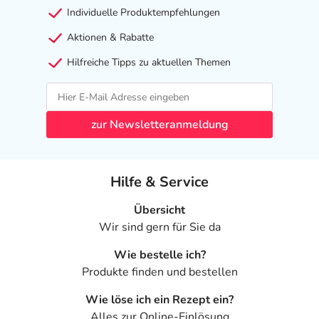
anwenden. Bei Unsicherheiten wenden Sie sich bitte an
Individuelle Produktempfehlungen
Ihre Ärztin oder Ihren Arzt.
Aktionen & Rabatte
Lagerung und weitere Hinweise
Hilfreiche Tipps zu aktuellen Themen
Bewahren Sie Onligol Macrogol 4000 in der
Originalverpackung, trocken und nicht über 25 Grad
Celsius
auf – außerhalb der Reichweite von Kindern. Das
zur Newsletteranmeldung
auf der Verpackung angegebene Verfalldatum gilt für das
ungeöffnete Produkt bei sachgerechter Lagerung.
Inhaltsstoffe
Hilfe & Service
Das Pulver enthält ausschließlich den Wirkstoff Macrogol
Übersicht
4000 – ganz ohne Zucker, Aromen, Salze oder andere
Wir sind gern für Sie da
Zusatzstoffe.
Wie bestelle ich?
Adresse des Anbieters/Herstellers
Produkte finden und bestellen
Alfasigma GmbH
Wie löse ich ein Rezept ein?
Weihenstephaner Str. 12
Alles zur Online-Einlösung