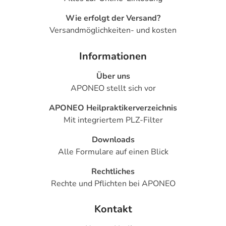
81673 München
Wie erfolgt der Versand?
elektronische Adresse: https://de.alfasigma.com/ |
Versandmöglichkeiten- und kosten
deutschland@alfasigma.com
Informationen
Angaben gem. EU-Produktsicherheitsverordnung (GPSR)
anzeigen
Über uns
Das
PDF des Beipackzettels
können Sie sich oben
APONEO stellt sich vor
herunterladen.
APONEO Heilpraktikerverzeichnis
Mit integriertem PLZ-Filter
Downloads
Alle Formulare auf einen Blick
Rechtliches
Rechte und Pflichten bei APONEO
Kontakt