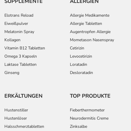
SUPPLEMENTE
ALLERGIEN
Elotrans Reload
Allergie Medikamente
Eiweißpulver
Allergie Tabletten
Melatonin Spray
Augentropfen Allergie
Kollagen
Mometason Nasenspray
Vitamin B12 Tabletten
Cetirizin
Omega 3 Kapseln
Levocetirizin
Laktase Tabletten
Loratadin
Ginseng
Desloratadin
ERKÄLTUNGEN
TOP PRODUKTE
Hustenstiller
Fieberthermometer
Hustenlöser
Neurodermitis Creme
Halsschmerztabletten
Zinksalbe