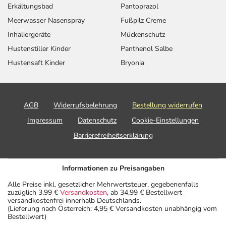
Erkältungsbad
Pantoprazol
Meerwasser Nasenspray
Fußpilz Creme
Inhaliergeräte
Mückenschutz
Hustenstiller Kinder
Panthenol Salbe
Hustensaft Kinder
Bryonia
AGB
Widerrufsbelehrung
Bestellung widerrufen
Impressum
Datenschutz
Cookie-Einstellungen
Barrierefreiheitserklärung
Informationen zu Preisangaben
Alle Preise inkl. gesetzlicher Mehrwertsteuer, gegebenenfalls
zuzüglich 3,99 €
Versandkosten
, ab 34,99 € Bestellwert
versandkostenfrei innerhalb Deutschlands.
(Lieferung nach Österreich: 4,95 € Versandkosten unabhängig vom
Bestellwert)