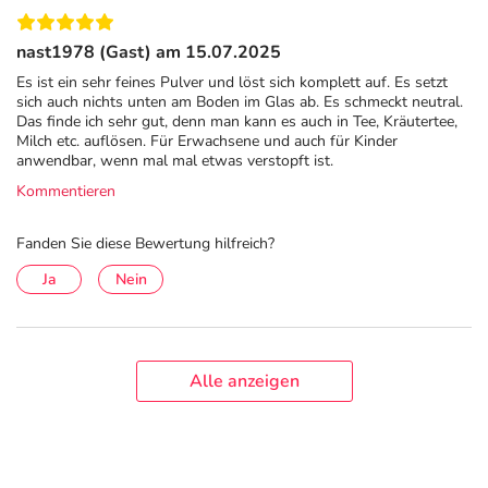
Dosierung - so wenden Sie Onligol Macrogol
4000 in der Dose richtig an
nast1978 (Gast) am 15.07.2025
Onligol Macrogol 4000 Pulver in der Dose ermöglicht
Es ist ein sehr feines Pulver und löst sich komplett auf. Es setzt
eine individuelle Dosierung – je nach Alter,
sich auch nichts unten am Boden im Glas ab. Es schmeckt neutral.
Das finde ich sehr gut, denn man kann es auch in Tee, Kräutertee,
Körpergewicht und Bedarf. Ziel ist ein weicher, gut
Milch etc. auflösen. Für Erwachsene und auch für Kinder
formbarer Stuhl.
anwendbar, wenn mal mal etwas verstopft ist.
Kommentieren
Erwachsene und Kinder ab 20 kg (ab 11 Jahren) beginnen
– sofern nicht anders verordnet – mit dieser
Fanden Sie diese Bewertung hilfreich?
Anfangsdosis:
Ja
Nein
Empfehlung: 1- bis 3-mal täglich 2 Messlöffel
(entspricht 10 g Pulver)
Bei Bedarf: Bis zu 30 g als Einzeldosis für eine stärkere
Wirkung
Alle anzeigen
Langzeitanwendung: Reduktion auf 10 g täglich (1- bis
2-mal täglich oder jeden 2. Tag) – nicht länger als 30
aufeinanderfolgende Tage verwenden