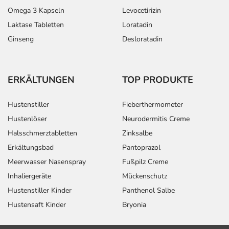
Omega 3 Kapseln
Levocetirizin
Laktase Tabletten
Loratadin
Ginseng
Desloratadin
ERKÄLTUNGEN
TOP PRODUKTE
Hustenstiller
Fieberthermometer
Hustenlöser
Neurodermitis Creme
Halsschmerztabletten
Zinksalbe
Erkältungsbad
Pantoprazol
Meerwasser Nasenspray
Fußpilz Creme
Inhaliergeräte
Mückenschutz
Hustenstiller Kinder
Panthenol Salbe
Hustensaft Kinder
Bryonia