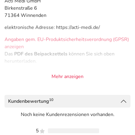
Acti Medi GmbH
Birkenstraße 6
71364 Winnenden
elektronische Adresse: https://acti-medi.de/
Angaben gem. EU-Produktsicherheitsverordnung (GPSR)
anzeigen
Das
PDF des Beipackzettels
können Sie sich oben
herunterladen.
Mehr anzeigen
10
Kundenbewertung
Noch keine Kundenrezensionen vorhanden.
5