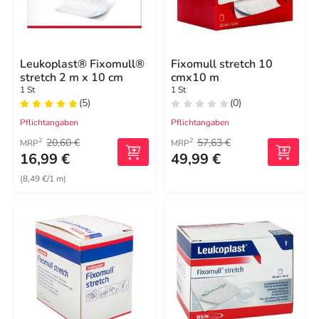
Leukoplast® Fixomull®
Fixomull stretch 10
stretch 2 m x 10 cm
cmx10 m
1 St
1 St
(5)
(0)
Pflichtangaben
Pflichtangaben
20,60 €
57,63 €
2
2
MRP
MRP
16,99 €
49,99 €
(8,49 €/1 m)