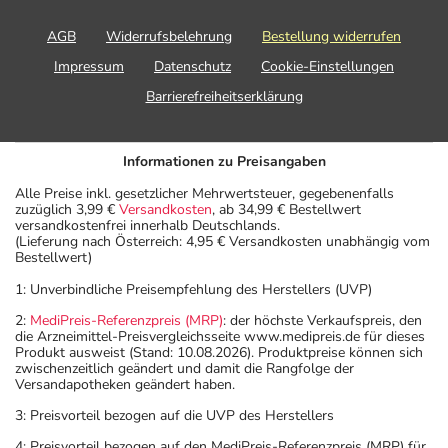
AGB
Widerrufsbelehrung
Bestellung widerrufen
Impressum
Datenschutz
Cookie-Einstellungen
Barrierefreiheitserklärung
Informationen zu Preisangaben
Alle Preise inkl. gesetzlicher Mehrwertsteuer, gegebenenfalls
zuzüglich 3,99 €
Versandkosten
, ab 34,99 € Bestellwert
versandkostenfrei innerhalb Deutschlands.
(Lieferung nach Österreich: 4,95 € Versandkosten unabhängig vom
Bestellwert)
1: Unverbindliche Preisempfehlung des Herstellers (UVP)
2:
MediPreis-Referenzpreis (MRP)
: der höchste Verkaufspreis, den
die Arzneimittel-Preisvergleichsseite www.medipreis.de für dieses
Produkt ausweist (Stand: 10.08.2026). Produktpreise können sich
zwischenzeitlich geändert und damit die Rangfolge der
Versandapotheken geändert haben.
3: Preisvorteil bezogen auf die UVP des Herstellers
4: Preisvorteil bezogen auf den MediPreis-Referenzpreis (MRP) für