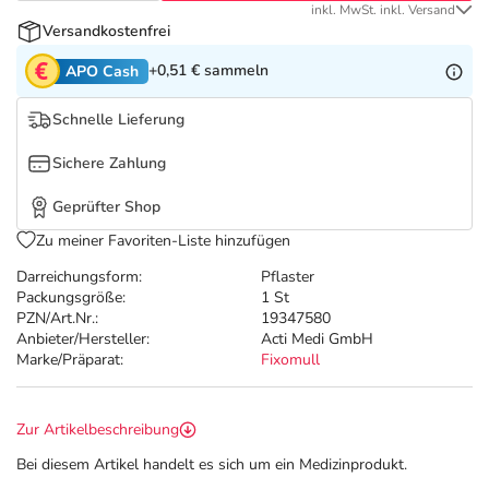
Refluthin, Lasea & Carmenthin Deals
Sport & Fitness
Täglich gut versorgt
inkl. MwSt. inkl. Versand
Versandkostenfrei
Salus Deals
Tierapotheke
+0,51 €
sammeln
APO Cash
Schnelle Lieferung
Vitamine & Mineralstoffe
Sichere Zahlung
Marken
Geprüfter Shop
Zu meiner Favoriten-Liste hinzufügen
Darreichungsform:
Pflaster
Packungsgröße:
1 St
PZN/Art.Nr.:
19347580
Anbieter/Hersteller:
Acti Medi GmbH
Marke/Präparat:
Fixomull
Zur Artikelbeschreibung
Bei diesem Artikel handelt es sich um ein Medizinprodukt.