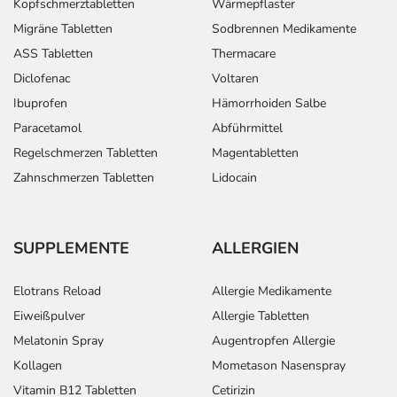
Kopfschmerztabletten
Wärmepflaster
Migräne Tabletten
Sodbrennen Medikamente
ASS Tabletten
Thermacare
Diclofenac
Voltaren
Ibuprofen
Hämorrhoiden Salbe
Paracetamol
Abführmittel
Regelschmerzen Tabletten
Magentabletten
Zahnschmerzen Tabletten
Lidocain
SUPPLEMENTE
ALLERGIEN
Elotrans Reload
Allergie Medikamente
Eiweißpulver
Allergie Tabletten
Melatonin Spray
Augentropfen Allergie
Kollagen
Mometason Nasenspray
Vitamin B12 Tabletten
Cetirizin