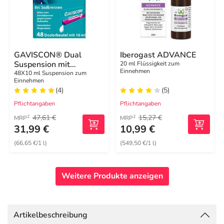
GAVISCON® Dual
Iberogast ADVANCE
Suspension mit
20 ml Flüssigkeit zum
Einnehmen
Zweifachwirkung gegen
48X10 ml Suspension zum
Einnehmen
Sodbrennen
(4)
(5)
Pflichtangaben
Pflichtangaben
47,61 €
15,27 €
2
2
MRP
MRP
31,99 €
10,99 €
(66,65 €/1 l)
(549,50 €/1 l)
Weitere Produkte anzeigen
Artikelbeschreibung