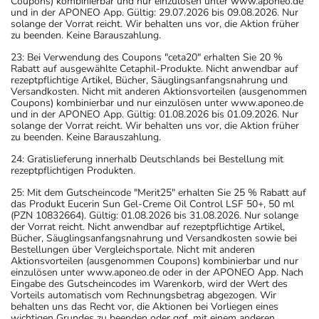
Coupons) kombinierbar und nur einzulösen unter www.aponeo.de
und in der APONEO App. Gültig: 29.07.2026 bis 09.08.2026. Nur
solange der Vorrat reicht. Wir behalten uns vor, die Aktion früher
zu beenden. Keine Barauszahlung.
23: Bei Verwendung des Coupons "ceta20" erhalten Sie 20 %
Rabatt auf ausgewählte Cetaphil-Produkte. Nicht anwendbar auf
rezeptpflichtige Artikel, Bücher, Säuglingsanfangsnahrung und
Versandkosten. Nicht mit anderen Aktionsvorteilen (ausgenommen
Coupons) kombinierbar und nur einzulösen unter www.aponeo.de
und in der APONEO App. Gültig: 01.08.2026 bis 01.09.2026. Nur
solange der Vorrat reicht. Wir behalten uns vor, die Aktion früher
zu beenden. Keine Barauszahlung.
24: Gratislieferung innerhalb Deutschlands bei Bestellung mit
rezeptpflichtigen Produkten.
25: Mit dem Gutscheincode "Merit25" erhalten Sie 25 % Rabatt auf
das Produkt Eucerin Sun Gel-Creme Oil Control LSF 50+, 50 ml
(PZN 10832664). Gültig: 01.08.2026 bis 31.08.2026. Nur solange
der Vorrat reicht. Nicht anwendbar auf rezeptpflichtige Artikel,
Bücher, Säuglingsanfangsnahrung und Versandkosten sowie bei
Bestellungen über Vergleichsportale. Nicht mit anderen
Aktionsvorteilen (ausgenommen Coupons) kombinierbar und nur
einzulösen unter www.aponeo.de oder in der APONEO App. Nach
Eingabe des Gutscheincodes im Warenkorb, wird der Wert des
Vorteils automatisch vom Rechnungsbetrag abgezogen. Wir
behalten uns das Recht vor, die Aktionen bei Vorliegen eines
wichtigen Grundes zu beenden oder ggf. mit einem anderen