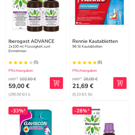
Iberogast ADVANCE
Rennie Kautabletten
2x100 ml Flüssigkeit zum
96 St Kautabletten
Einnehmen
(5)
(6)
Pflichtangaben
Pflichtangaben
102,60 €
26,08 €
2
2
MRP
MRP
59,00 €
21,69 €
(295,00 €/1 l)
(0,23 €/1 St)
-33%
-28%
4
4