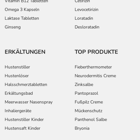
Vitamin B12 Tabletten
Cetirizin
Omega 3 Kapseln
Levocetirizin
Laktase Tabletten
Loratadin
Ginseng
Desloratadin
ERKÄLTUNGEN
TOP PRODUKTE
Hustenstiller
Fieberthermometer
Hustenlöser
Neurodermitis Creme
Halsschmerztabletten
Zinksalbe
Erkältungsbad
Pantoprazol
Meerwasser Nasenspray
Fußpilz Creme
Inhaliergeräte
Mückenschutz
Hustenstiller Kinder
Panthenol Salbe
Hustensaft Kinder
Bryonia