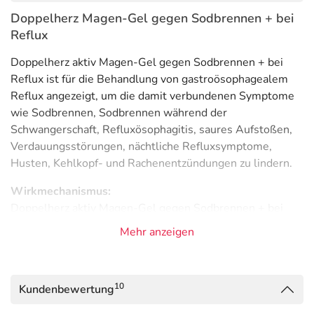
Doppelherz Magen-Gel gegen Sodbrennen + bei
Reflux
Doppelherz aktiv Magen-Gel gegen Sodbrennen + bei
Reflux ist für die Behandlung von gastroösophagealem
Reflux angezeigt, um die damit verbundenen Symptome
wie Sodbrennen, Sodbrennen während der
Schwangerschaft, Refluxösophagitis, saures Aufstoßen,
Verdauungsstörungen, nächtliche Refluxsymptome,
Husten, Kehlkopf- und Rachenentzündungen zu lindern.
Wirkmechanismus:
Doppelherz aktiv Magen-Gel gegen Sodbrennen + bei
Reflux kann dank seiner Inhaltsstoffe Natriumalginat und
Mehr anzeigen
Carbonate bereits nach 3 Minuten seine Wirkung
entfalten.
Doppelherz aktiv Magen-Gel gegen Sodbrennen + bei
10
Kundenbewertung
Reflux zeichnet sich durch das Vorhandensein von