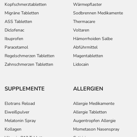
Kopfschmerztabletten
Wärmepflaster
Migräne Tabletten
Sodbrennen Medikamente
ASS Tabletten
Thermacare
Diclofenac
Voltaren
Ibuprofen
Hämorrhoiden Salbe
Paracetamol
Abführmittel
Regelschmerzen Tabletten
Magentabletten
Zahnschmerzen Tabletten
Lidocain
SUPPLEMENTE
ALLERGIEN
Elotrans Reload
Allergie Medikamente
Eiweißpulver
Allergie Tabletten
Melatonin Spray
Augentropfen Allergie
Kollagen
Mometason Nasenspray