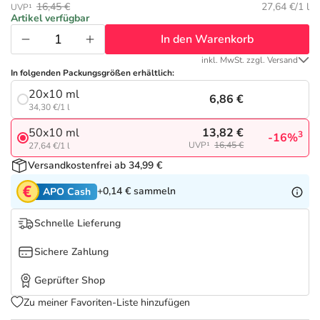
Refluthin, Lasea & Carmenthin Deals
Sport & Fitness
Täglich gut versorgt
Grundpreis:
16,45 €
27,64 €/1 l
UVP¹
Artikel verfügbar
In den Warenkorb
Salus Deals
Tierapotheke
inkl. MwSt. zzgl. Versand
In folgenden Packungsgrößen erhältlich:
Vitamine & Mineralstoffe
20x10 ml
6,86 €
34,30 €/1 l
Marken
13,82 €
50x10 ml
3
-16%
UVP¹
16,45 €
27,64 €/1 l
Versandkostenfrei ab 34,99 €
+0,14 €
sammeln
APO Cash
Schnelle Lieferung
Sichere Zahlung
Geprüfter Shop
Zu meiner Favoriten-Liste hinzufügen