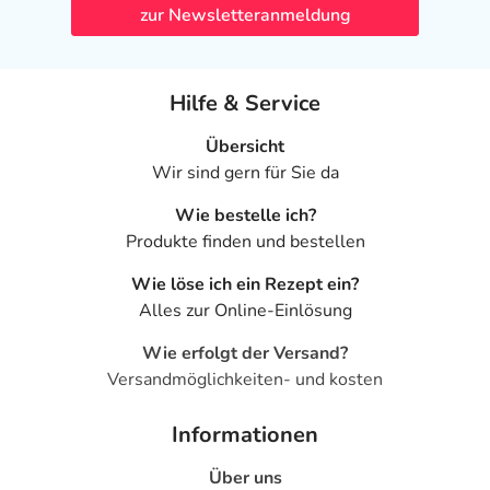
zur Newsletteranmeldung
Nierensteinen leiden.
Inhaltsstoffe
Hilfe & Service
Zusammensetzung:
Gereinigtes Wasser, Natriumalginat, Natriumbicarbonat,
Übersicht
Natriumcarbonat, Calciumcarbonat, Aroma,
Wir sind gern für Sie da
Polyacrylsäure, Natriumproppyl-p-hydroxybenzoat,
Natriummethyl-p-hydroxybenzoat, Natriumsaccharin.
Wie bestelle ich?
Produkte finden und bestellen
Adresse des Anbieters/Herstellers
Wie löse ich ein Rezept ein?
Queisser Pharma GmbH & Co. KG
Alles zur Online-Einlösung
Schleswiger Str. 74
24941 Flensburg
Wie erfolgt der Versand?
Versandmöglichkeiten- und kosten
elektronische Adresse: https://www.doppelherz.de/ |
info@queisser.de
Informationen
Angaben gem. EU-Produktsicherheitsverordnung (GPSR)
Über uns
anzeigen