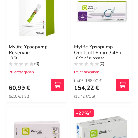
Mylife Ypsopump
Mylife Ypsopump
Reservoir
Orbitsoft 6 mm / 45 cm
Infusionsset
10 St
10 St Infusionsset
(0)
(0)
Pflichtangaben
Pflichtangaben
168,00 €
1
UVP
60,99 €
154,22 €
(6,10 €/1 St)
(15,42 €/1 St)
-27%
4