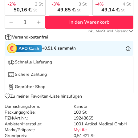
Refluthin, Lasea & Carmenthin Deals
Sport & Fitness
Täglich gut versorgt
-2%
2 St
-3%
3 St
-4%
4 St
50,16 €
49,65 €
49,14 €
/ St
/ St
/ St
Salus Deals
Tierapotheke
In den Warenkorb
inkl. MwSt. inkl. Versand
Vitamine & Mineralstoffe
Versandkostenfrei
+0,51 €
sammeln
APO Cash
Marken
Schnelle Lieferung
Sichere Zahlung
Geprüfter Shop
Zu meiner Favoriten-Liste hinzufügen
Darreichungsform:
Kanüle
Packungsgröße:
100 St
PZN/Art.Nr.:
19248665
Anbieter/Hersteller:
1001 Artikel Medical GmbH
Marke/Präparat:
MyLife
Grundpreis:
0,51 €/1 St