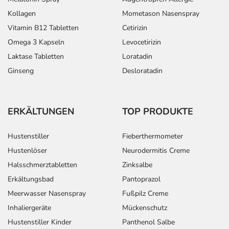
Kollagen
Mometason Nasenspray
Vitamin B12 Tabletten
Cetirizin
Omega 3 Kapseln
Levocetirizin
Laktase Tabletten
Loratadin
Ginseng
Desloratadin
ERKÄLTUNGEN
TOP PRODUKTE
Hustenstiller
Fieberthermometer
Hustenlöser
Neurodermitis Creme
Halsschmerztabletten
Zinksalbe
Erkältungsbad
Pantoprazol
Meerwasser Nasenspray
Fußpilz Creme
Inhaliergeräte
Mückenschutz
Hustenstiller Kinder
Panthenol Salbe