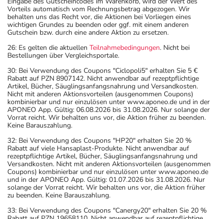
Eingabe des Gutscheincodes im Warenkorb, wird der Wert des
Vorteils automatisch vom Rechnungsbetrag abgezogen. Wir
behalten uns das Recht vor, die Aktionen bei Vorliegen eines
wichtigen Grundes zu beenden oder ggf. mit einem anderen
Gutschein bzw. durch eine andere Aktion zu ersetzen.
26: Es gelten die aktuellen
Teilnahmebedingungen
. Nicht bei
Bestellungen über Vergleichsportale.
30: Bei Verwendung des Coupons "Ciclopoli5" erhalten Sie 5 €
Rabatt auf PZN 8907142. Nicht anwendbar auf rezeptpflichtige
Artikel, Bücher, Säuglingsanfangsnahrung und Versandkosten.
Nicht mit anderen Aktionsvorteilen (ausgenommen Coupons)
kombinierbar und nur einzulösen unter www.aponeo.de und in der
APONEO App. Gültig: 06.08.2026 bis 31.08.2026. Nur solange der
Vorrat reicht. Wir behalten uns vor, die Aktion früher zu beenden.
Keine Barauszahlung.
32: Bei Verwendung des Coupons "HP20" erhalten Sie 20 %
Rabatt auf viele Hansaplast-Produkte. Nicht anwendbar auf
rezeptpflichtige Artikel, Bücher, Säuglingsanfangsnahrung und
Versandkosten. Nicht mit anderen Aktionsvorteilen (ausgenommen
Coupons) kombinierbar und nur einzulösen unter www.aponeo.de
und in der APONEO App. Gültig: 01.07.2026 bis 31.08.2026. Nur
solange der Vorrat reicht. Wir behalten uns vor, die Aktion früher
zu beenden. Keine Barauszahlung.
33: Bei Verwendung des Coupons "Canergy20" erhalten Sie 20 %
Rabatt auf PZN 19658110. Nicht anwendbar auf rezeptpflichtige