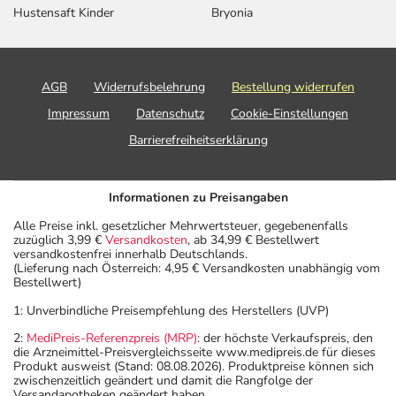
Hustensaft Kinder
Bryonia
AGB
Widerrufsbelehrung
Bestellung widerrufen
Impressum
Datenschutz
Cookie-Einstellungen
Barrierefreiheitserklärung
Informationen zu Preisangaben
Alle Preise inkl. gesetzlicher Mehrwertsteuer, gegebenenfalls
zuzüglich 3,99 €
Versandkosten
, ab 34,99 € Bestellwert
versandkostenfrei innerhalb Deutschlands.
(Lieferung nach Österreich: 4,95 € Versandkosten unabhängig vom
Bestellwert)
1: Unverbindliche Preisempfehlung des Herstellers (UVP)
2:
MediPreis-Referenzpreis (MRP)
: der höchste Verkaufspreis, den
die Arzneimittel-Preisvergleichsseite www.medipreis.de für dieses
Produkt ausweist (Stand: 08.08.2026). Produktpreise können sich
zwischenzeitlich geändert und damit die Rangfolge der
Versandapotheken geändert haben.