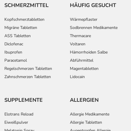
SCHMERZMITTEL
HÄUFIG GESUCHT
Kopfschmerztabletten
Wärmepflaster
Migräne Tabletten
Sodbrennen Medikamente
ASS Tabletten
Thermacare
Diclofenac
Voltaren
Ibuprofen
Hämorrhoiden Salbe
Paracetamol
Abführmittel
Regelschmerzen Tabletten
Magentabletten
Zahnschmerzen Tabletten
Lidocain
SUPPLEMENTE
ALLERGIEN
Elotrans Reload
Allergie Medikamente
Eiweißpulver
Allergie Tabletten
Melatonin Spray
Augentropfen Allergie