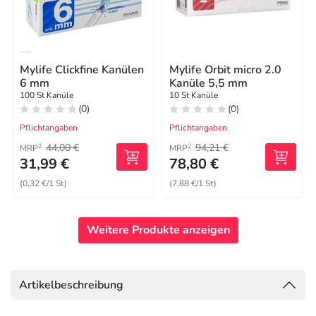
Mylife Clickfine Kanülen
Mylife Orbit micro 2.0
6 mm
Kanüle 5,5 mm
100 St Kanüle
10 St Kanüle
(0)
(0)
Pflichtangaben
Pflichtangaben
44,00 €
94,21 €
2
2
MRP
MRP
31,99 €
78,80 €
(0,32 €/1 St)
(7,88 €/1 St)
Weitere Produkte anzeigen
Artikelbeschreibung