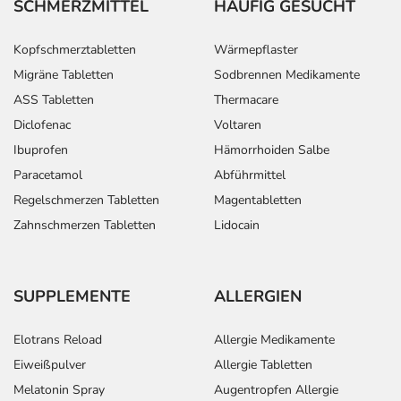
SCHMERZMITTEL
HÄUFIG GESUCHT
Kopfschmerztabletten
Wärmepflaster
Migräne Tabletten
Sodbrennen Medikamente
ASS Tabletten
Thermacare
Diclofenac
Voltaren
Ibuprofen
Hämorrhoiden Salbe
Paracetamol
Abführmittel
Regelschmerzen Tabletten
Magentabletten
Zahnschmerzen Tabletten
Lidocain
SUPPLEMENTE
ALLERGIEN
Elotrans Reload
Allergie Medikamente
Eiweißpulver
Allergie Tabletten
Melatonin Spray
Augentropfen Allergie