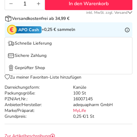
Refluthin, Lasea & Carmenthin Deals
Sport & Fitness
Täglich gut versorgt
In den Warenkorb
inkl. MwSt. zzgl. Versand
Salus Deals
Tierapotheke
Versandkostenfrei ab 34,99 €
+0,25 €
sammeln
APO Cash
Vitamine & Mineralstoffe
Schnelle Lieferung
Marken
Sichere Zahlung
Geprüfter Shop
Zu meiner Favoriten-Liste hinzufügen
Darreichungsform:
Kanüle
Packungsgröße:
100 St
PZN/Art.Nr.:
16007145
Anbieter/Hersteller:
adequapharm GmbH
Marke/Präparat:
MyLife
Grundpreis:
0,25 €/1 St
Zur Artikelbeschreibung