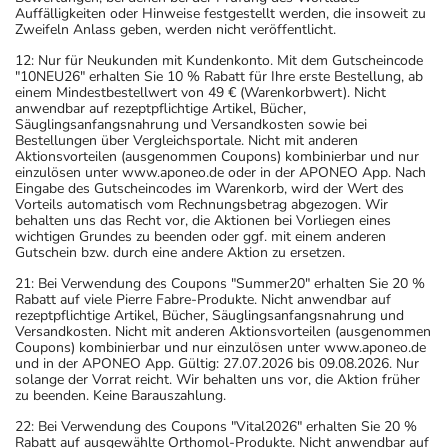
Auffälligkeiten oder Hinweise festgestellt werden, die insoweit zu
Zweifeln Anlass geben, werden nicht veröffentlicht.
12: Nur für Neukunden mit Kundenkonto. Mit dem Gutscheincode
"10NEU26" erhalten Sie 10 % Rabatt für Ihre erste Bestellung, ab
einem Mindestbestellwert von 49 € (Warenkorbwert). Nicht
anwendbar auf rezeptpflichtige Artikel, Bücher,
Säuglingsanfangsnahrung und Versandkosten sowie bei
Bestellungen über Vergleichsportale. Nicht mit anderen
Aktionsvorteilen (ausgenommen Coupons) kombinierbar und nur
einzulösen unter www.aponeo.de oder in der APONEO App. Nach
Eingabe des Gutscheincodes im Warenkorb, wird der Wert des
Vorteils automatisch vom Rechnungsbetrag abgezogen. Wir
behalten uns das Recht vor, die Aktionen bei Vorliegen eines
wichtigen Grundes zu beenden oder ggf. mit einem anderen
Gutschein bzw. durch eine andere Aktion zu ersetzen.
21: Bei Verwendung des Coupons "Summer20" erhalten Sie 20 %
Rabatt auf viele Pierre Fabre-Produkte. Nicht anwendbar auf
rezeptpflichtige Artikel, Bücher, Säuglingsanfangsnahrung und
Versandkosten. Nicht mit anderen Aktionsvorteilen (ausgenommen
Coupons) kombinierbar und nur einzulösen unter www.aponeo.de
und in der APONEO App. Gültig: 27.07.2026 bis 09.08.2026. Nur
solange der Vorrat reicht. Wir behalten uns vor, die Aktion früher
zu beenden. Keine Barauszahlung.
22: Bei Verwendung des Coupons "Vital2026" erhalten Sie 20 %
Rabatt auf ausgewählte Orthomol-Produkte. Nicht anwendbar auf