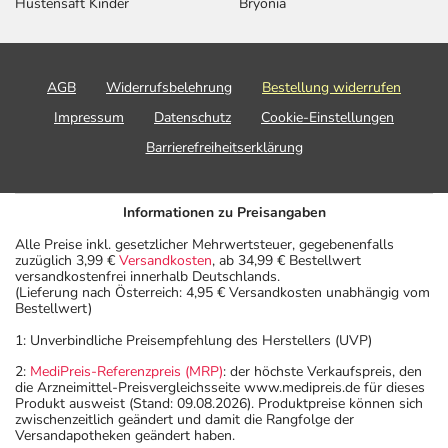
Hustensaft Kinder
Bryonia
AGB
Widerrufsbelehrung
Bestellung widerrufen
Impressum
Datenschutz
Cookie-Einstellungen
Barrierefreiheitserklärung
Informationen zu Preisangaben
Alle Preise inkl. gesetzlicher Mehrwertsteuer, gegebenenfalls
zuzüglich 3,99 €
Versandkosten
, ab 34,99 € Bestellwert
versandkostenfrei innerhalb Deutschlands.
(Lieferung nach Österreich: 4,95 € Versandkosten unabhängig vom
Bestellwert)
1: Unverbindliche Preisempfehlung des Herstellers (UVP)
2:
MediPreis-Referenzpreis (MRP)
: der höchste Verkaufspreis, den
die Arzneimittel-Preisvergleichsseite www.medipreis.de für dieses
Produkt ausweist (Stand: 09.08.2026). Produktpreise können sich
zwischenzeitlich geändert und damit die Rangfolge der
Versandapotheken geändert haben.