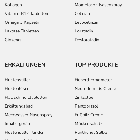
Kollagen
Mometason Nasenspray
Vitamin B12 Tabletten
Cetirizin
Omega 3 Kapseln
Levocetirizin
Laktase Tabletten
Loratadin
Ginseng
Desloratadin
ERKÄLTUNGEN
TOP PRODUKTE
Hustenstiller
Fieberthermometer
Hustenlöser
Neurodermitis Creme
Halsschmerztabletten
Zinksalbe
Erkältungsbad
Pantoprazol
Meerwasser Nasenspray
Fußpilz Creme
Inhaliergeräte
Mückenschutz
Hustenstiller Kinder
Panthenol Salbe