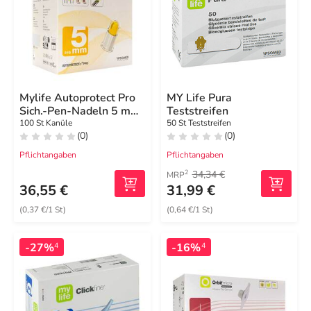
Mylife Autoprotect Pro
MY Life Pura
Sich.-Pen-Nadeln 5 mm
Teststreifen
31 G
100 St Kanüle
50 St Teststreifen
(0)
(0)
Pflichtangaben
Pflichtangaben
34,34 €
2
MRP
36,55 €
31,99 €
(0,37 €/1 St)
(0,64 €/1 St)
-27%
-16%
4
4