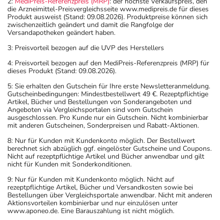
2:
MediPreis-Referenzpreis (MRP)
: der höchste Verkaufspreis, den
die Arzneimittel-Preisvergleichsseite www.medipreis.de für dieses
Produkt ausweist (Stand: 09.08.2026). Produktpreise können sich
zwischenzeitlich geändert und damit die Rangfolge der
Versandapotheken geändert haben.
3: Preisvorteil bezogen auf die UVP des Herstellers
4: Preisvorteil bezogen auf den MediPreis-Referenzpreis (MRP) für
dieses Produkt (Stand: 09.08.2026).
5: Sie erhalten den Gutschein für Ihre erste Newsletteranmeldung.
Gutscheinbedingungen: Mindestbestellwert 49 €. Rezeptpflichtige
Artikel, Bücher und Bestellungen von Sonderangeboten und
Angeboten via Vergleichsportalen sind vom Gutschein
ausgeschlossen. Pro Kunde nur ein Gutschein. Nicht kombinierbar
mit anderen Gutscheinen, Sonderpreisen und Rabatt-Aktionen.
8: Nur für Kunden mit Kundenkonto möglich. Der Bestellwert
berechnet sich abzüglich ggf. eingelöster Gutscheine und Coupons.
Nicht auf rezeptpflichtige Artikel und Bücher anwendbar und gilt
nicht für Kunden mit Sonderkonditionen.
9: Nur für Kunden mit Kundenkonto möglich. Nicht auf
rezeptpflichtige Artikel, Bücher und Versandkosten sowie bei
Bestellungen über Vergleichsportale anwendbar. Nicht mit anderen
Aktionsvorteilen kombinierbar und nur einzulösen unter
www.aponeo.de. Eine Barauszahlung ist nicht möglich.