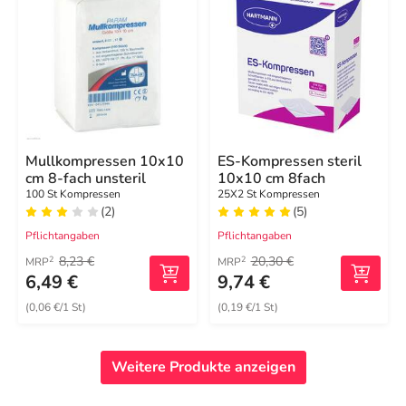
Mullkompressen 10x10
ES-Kompressen steril
cm 8-fach unsteril
10x10 cm 8fach
100 St Kompressen
25X2 St Kompressen
(2)
(5)
Pflichtangaben
Pflichtangaben
8,23 €
20,30 €
2
2
MRP
MRP
6,49 €
9,74 €
(0,06 €/1 St)
(0,19 €/1 St)
Weitere Produkte anzeigen