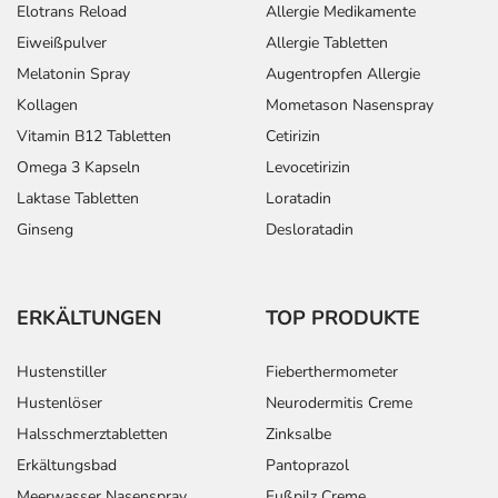
Elotrans Reload
Allergie Medikamente
Eiweißpulver
Allergie Tabletten
Melatonin Spray
Augentropfen Allergie
Kollagen
Mometason Nasenspray
Vitamin B12 Tabletten
Cetirizin
Omega 3 Kapseln
Levocetirizin
Laktase Tabletten
Loratadin
Ginseng
Desloratadin
ERKÄLTUNGEN
TOP PRODUKTE
Hustenstiller
Fieberthermometer
Hustenlöser
Neurodermitis Creme
Halsschmerztabletten
Zinksalbe
Erkältungsbad
Pantoprazol
Meerwasser Nasenspray
Fußpilz Creme