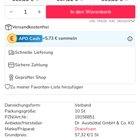
Refluthin, Lasea & Carmenthin Deals
Sport & Fitness
Täglich gut versorgt
In den Warenkorb
Salus Deals
Tierapotheke
inkl. MwSt. inkl. Versand
Versandkostenfrei
Vitamine & Mineralstoffe
+5,73 €
sammeln
APO Cash
Schnelle Lieferung
Marken
Sichere Zahlung
Geprüfter Shop
Zu meiner Favoriten-Liste hinzufügen
Darreichungsform:
Verband
Packungsgröße:
10 St
PZN/Art.Nr.:
19156851
Anbieter/Hersteller:
Dr. Ausbüttel GmbH & Co. KG
Marke/Präparat:
Dracofoam
Grundpreis:
57,32 €/1 St