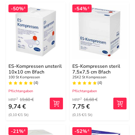
-50%
-54%
4
4
ES-Kompressen unsteril
ES-Kompressen steril
10x10 cm 8fach
7,5x7,5 cm 8fach
100 St Kompressen
25X2 St Kompressen
(4)
(4)
Pflichtangaben
Pflichtangaben
19,60 €
16,68 €
2
2
MRP
MRP
9,74 €
7,75 €
(0,10 €/1 St)
(0,15 €/1 St)
-21%
-52%
4
4