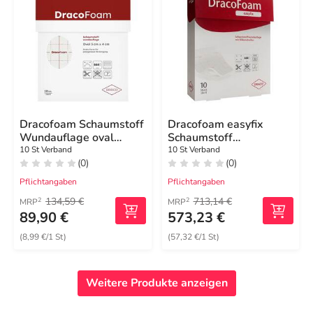
Dracofoam Schaumstoff
Dracofoam easyfix
Wundauflage oval
Schaumstoff
3x4cm
Wundauflage 20x20 cm
10 St Verband
10 St Verband
(0)
(0)
Pflichtangaben
Pflichtangaben
134,59 €
713,14 €
2
2
MRP
MRP
89,90 €
573,23 €
(8,99 €/1 St)
(57,32 €/1 St)
Weitere Produkte anzeigen