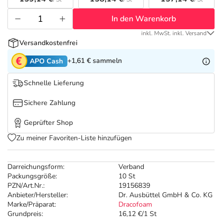
Refluthin, Lasea & Carmenthin Deals
Sport & Fitness
Täglich gut versorgt
In den Warenkorb
Salus Deals
Tierapotheke
inkl. MwSt. inkl. Versand
Versandkostenfrei
Vitamine & Mineralstoffe
+1,61 €
sammeln
APO Cash
Schnelle Lieferung
Marken
Sichere Zahlung
Geprüfter Shop
Zu meiner Favoriten-Liste hinzufügen
Darreichungsform:
Verband
Packungsgröße:
10 St
PZN/Art.Nr.:
19156839
Anbieter/Hersteller:
Dr. Ausbüttel GmbH & Co. KG
Marke/Präparat:
Dracofoam
Grundpreis:
16,12 €/1 St