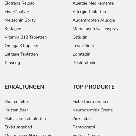
Elotrans Reload
Allergie Medikamente
Eiweißpulver
Allergie Tabletten
Melatonin Spray
Augentropfen Allergie
Kollagen
Mometason Nasenspray
Vitamin B12 Tabletten
Cetirizin
Omega 3 Kapseln
Levocetirizin
Laktase Tabletten
Loratadin
Ginseng
Desloratadin
ERKÄLTUNGEN
TOP PRODUKTE
Hustenstiller
Fieberthermometer
Hustenlöser
Neurodermitis Creme
Halsschmerztabletten
Zinksalbe
Erkältungsbad
Pantoprazol
Meerwasser Nasenspray
Fußpilz Creme