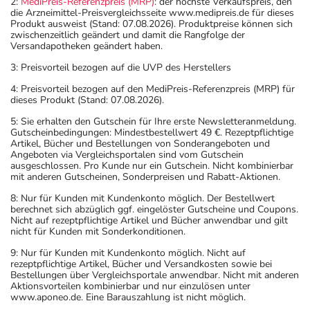
2:
MediPreis-Referenzpreis (MRP)
: der höchste Verkaufspreis, den
die Arzneimittel-Preisvergleichsseite www.medipreis.de für dieses
Produkt ausweist (Stand: 07.08.2026). Produktpreise können sich
zwischenzeitlich geändert und damit die Rangfolge der
Versandapotheken geändert haben.
3: Preisvorteil bezogen auf die UVP des Herstellers
4: Preisvorteil bezogen auf den MediPreis-Referenzpreis (MRP) für
dieses Produkt (Stand: 07.08.2026).
5: Sie erhalten den Gutschein für Ihre erste Newsletteranmeldung.
Gutscheinbedingungen: Mindestbestellwert 49 €. Rezeptpflichtige
Artikel, Bücher und Bestellungen von Sonderangeboten und
Angeboten via Vergleichsportalen sind vom Gutschein
ausgeschlossen. Pro Kunde nur ein Gutschein. Nicht kombinierbar
mit anderen Gutscheinen, Sonderpreisen und Rabatt-Aktionen.
8: Nur für Kunden mit Kundenkonto möglich. Der Bestellwert
berechnet sich abzüglich ggf. eingelöster Gutscheine und Coupons.
Nicht auf rezeptpflichtige Artikel und Bücher anwendbar und gilt
nicht für Kunden mit Sonderkonditionen.
9: Nur für Kunden mit Kundenkonto möglich. Nicht auf
rezeptpflichtige Artikel, Bücher und Versandkosten sowie bei
Bestellungen über Vergleichsportale anwendbar. Nicht mit anderen
Aktionsvorteilen kombinierbar und nur einzulösen unter
www.aponeo.de. Eine Barauszahlung ist nicht möglich.