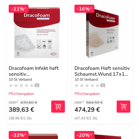
-11%
-16%
4
4
Dracofoam Infekt haft
Dracofoam Haft sensitiv
sensitiv
Schaumst.Wund.17x17
Wundauf.12,5x12,5cm
cm
10 St Verband
10 St Verband
(0)
(0)
Pflichtangaben
Pflichtangaben
439,60 €
564,59 €
2
2
MRP
MRP
389,63 €
474,29 €
(38,96 €/1 St)
(47,43 €/1 St)
-33%
-20%
4
4