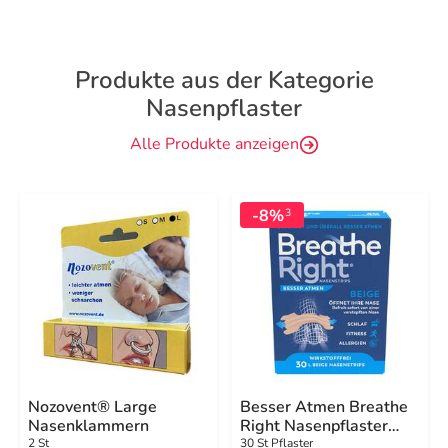
Produkte aus der Kategorie
Nasenpflaster
Alle Produkte anzeigen
-8%
3
Nozovent® Large
Besser Atmen Breathe
Nasenklammern
Right Nasenpflaster
groß beige
2 St
30 St Pflaster