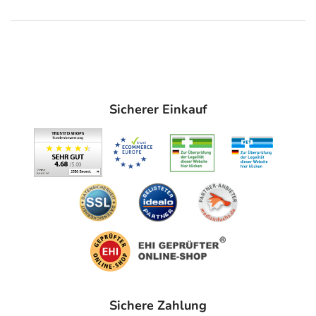
Anwendung
Das Pflaster vor dem Schlafengehen, tagsüber oder vor
sportlichen Aktivitäten aufkleben. Um einen optimalen
Halt des Pflasters zu erreichen empfehlen wir Ihre
Nasenoberfläche vor dem Aufkleben zu reinigen und im
Anschluss abzutrocknen.
Sicherer Einkauf
Entnehmen Sie dann das Pflaster aus der Verpackung und
entfernen die Schutzhülle. Kleben Sie das Pflaster über
die Nase und drücken Sie es einige Sekunden an die
Nasenoberfläche um eine perfekte Haftung zu erreichen.
Material
Kunststoff
Adresse des Anbieters/Herstellers
Evolsin medical UG (haftungsbeschränkt)
Schlehenweg 7
Sichere Zahlung
61267 Neu-Anspach