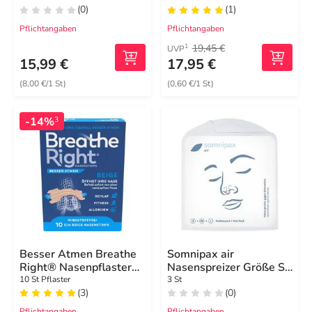
(0)
(1)
Pflichtangaben
Pflichtangaben
19,45 €
1
UVP
15,99 €
17,95 €
(8,00 €/1 St)
(0,60 €/1 St)
-14%
3
Besser Atmen Breathe
Somnipax air
Right® Nasenpflaster
Nasenspreizer Größe S /
normal beige
M / L
10 St Pflaster
3 St
(3)
(0)
Pflichtangaben
Pflichtangaben