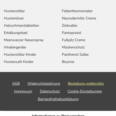
Hustenstiller
Fieberthermometer
Hustenlöser
Neurodermitis Creme
Halsschmerztabletten
Zinksalbe
Erkältungsbad
Pantoprazol
Meerwasser Nasenspray
Fußpilz Creme
Inhaliergeräte
Mückenschutz
Hustenstiller Kinder
Panthenol Salbe
Hustensaft Kinder
Bryonia
AGB
Widerrufsbelehrung
Bestellung widerrufen
Impressum
Datenschutz
Cookie-Einstellungen
Barrierefreiheitserklärung
Informationen zu Preisangaben