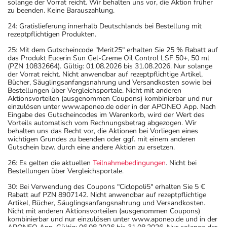
solange der Vorrat reicht. Wir behalten uns vor, die Aktion früher
zu beenden. Keine Barauszahlung.
24: Gratislieferung innerhalb Deutschlands bei Bestellung mit
rezeptpflichtigen Produkten.
25: Mit dem Gutscheincode "Merit25" erhalten Sie 25 % Rabatt auf
das Produkt Eucerin Sun Gel-Creme Oil Control LSF 50+, 50 ml
(PZN 10832664). Gültig: 01.08.2026 bis 31.08.2026. Nur solange
der Vorrat reicht. Nicht anwendbar auf rezeptpflichtige Artikel,
Bücher, Säuglingsanfangsnahrung und Versandkosten sowie bei
Bestellungen über Vergleichsportale. Nicht mit anderen
Aktionsvorteilen (ausgenommen Coupons) kombinierbar und nur
einzulösen unter www.aponeo.de oder in der APONEO App. Nach
Eingabe des Gutscheincodes im Warenkorb, wird der Wert des
Vorteils automatisch vom Rechnungsbetrag abgezogen. Wir
behalten uns das Recht vor, die Aktionen bei Vorliegen eines
wichtigen Grundes zu beenden oder ggf. mit einem anderen
Gutschein bzw. durch eine andere Aktion zu ersetzen.
26: Es gelten die aktuellen
Teilnahmebedingungen
. Nicht bei
Bestellungen über Vergleichsportale.
30: Bei Verwendung des Coupons "Ciclopoli5" erhalten Sie 5 €
Rabatt auf PZN 8907142. Nicht anwendbar auf rezeptpflichtige
Artikel, Bücher, Säuglingsanfangsnahrung und Versandkosten.
Nicht mit anderen Aktionsvorteilen (ausgenommen Coupons)
kombinierbar und nur einzulösen unter www.aponeo.de und in der