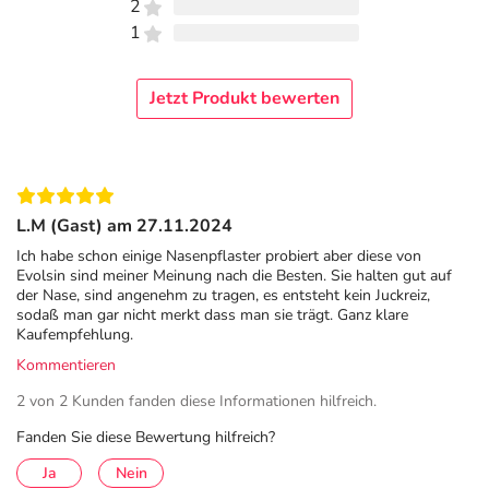
Sportlern beliebt, da sie die Atmung unterstützen und für
2
eine verbesserte Sauerstoffzufuhr sorgen.
1
HOCHWERTIGE DEUTSCHE MARKENQUALITÄT:
Vertrauen Sie auf erstklassige Qualität aus Deutschland.
Jetzt Produkt bewerten
Unsere Nasenpflaster sind mit Sorgfalt entwickelt, um
effektiv das Schnarchen zu reduzieren und Ihnen dabei zu
helfen, besser zu atmen.
Produktinformationen:
L.M (Gast) am 27.11.2024
Ich habe schon einige Nasenpflaster probiert aber diese von
Frei von pharmazeutischen Wirkstoffen
Evolsin sind meiner Meinung nach die Besten. Sie halten gut auf
Erweitert die Nasenhöhlen
der Nase, sind angenehm zu tragen, es entsteht kein Juckreiz,
sodaß man gar nicht merkt dass man sie trägt. Ganz klare
Erleichtert das Atmen
Kaufempfehlung.
Hilft bei der Reduzierung des Schnarchens
Kommentieren
Hypoallergen (inkl. des Klebstoffs)
2 von 2 Kunden fanden diese Informationen hilfreich.
Frei von PVC
Fanden Sie diese Bewertung hilfreich?
Einzeln verpackte Pflaster
Ja
Nein