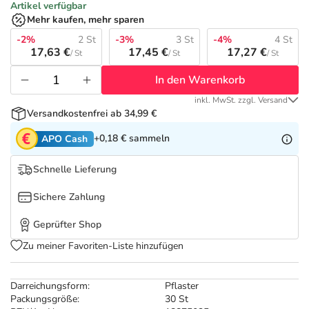
Refluthin, Lasea & Carmenthin Deals
Sport & Fitness
Täglich gut versorgt
Artikel verfügbar
Mehr kaufen, mehr sparen
Salus Deals
-2%
2 St
-3%
3 St
-4%
4 St
Tierapotheke
17,63 €
17,45 €
17,27 €
/ St
/ St
/ St
In den Warenkorb
Vitamine & Mineralstoffe
inkl. MwSt. zzgl. Versand
Versandkostenfrei ab 34,99 €
Marken
+0,18 €
sammeln
APO Cash
Schnelle Lieferung
Sichere Zahlung
Geprüfter Shop
Zu meiner Favoriten-Liste hinzufügen
Darreichungsform:
Pflaster
Packungsgröße:
30 St