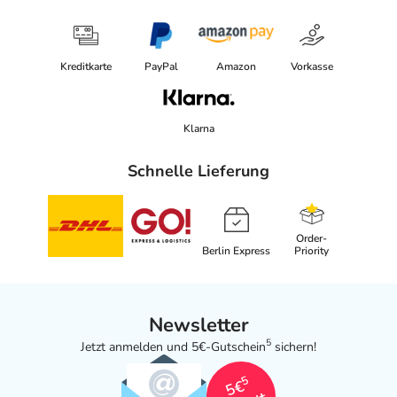
elektronische Adresse: https://evolsin-medical.com/
Angaben gem. EU-Produktsicherheitsverordnung (GPSR)
Kreditkarte
PayPal
Amazon
Vorkasse
anzeigen
Das
PDF des Beipackzettels
können Sie sich oben
herunterladen.
Klarna
Schnelle Lieferung
Order-
Berlin Express
Priority
Newsletter
5
Jetzt anmelden und 5€-Gutschein
sichern!
5
5€