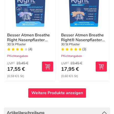
Besser Atmen Breathe
Besser Atmen Breathe
Right Nasenpflaster
Right® Nasenpflaster
normal transparent
normal beige
30 St Pflaster
30 St Pflaster
(4)
(3)
Pflichtangaben
Pflichtangaben
19,45 €
19,45 €
1
1
UVP
UVP
17,55 €
17,95 €
(0,59 €/1 St)
(0,60 €/1 St)
Weitere Produkte anzeigen
Artikelbeschreibung