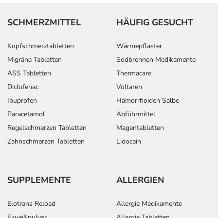
SCHMERZMITTEL
HÄUFIG GESUCHT
Kopfschmerztabletten
Wärmepflaster
Migräne Tabletten
Sodbrennen Medikamente
ASS Tabletten
Thermacare
Diclofenac
Voltaren
Ibuprofen
Hämorrhoiden Salbe
Paracetamol
Abführmittel
Regelschmerzen Tabletten
Magentabletten
Zahnschmerzen Tabletten
Lidocain
SUPPLEMENTE
ALLERGIEN
Elotrans Reload
Allergie Medikamente
Eiweißpulver
Allergie Tabletten