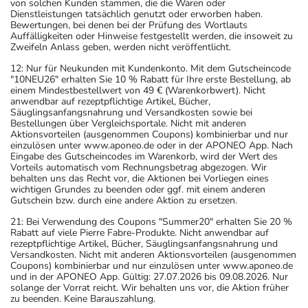
von solchen Kunden stammen, die die Waren oder
Dienstleistungen tatsächlich genutzt oder erworben haben.
Bewertungen, bei denen bei der Prüfung des Wortlauts
Auffälligkeiten oder Hinweise festgestellt werden, die insoweit zu
Zweifeln Anlass geben, werden nicht veröffentlicht.
12: Nur für Neukunden mit Kundenkonto. Mit dem Gutscheincode
"10NEU26" erhalten Sie 10 % Rabatt für Ihre erste Bestellung, ab
einem Mindestbestellwert von 49 € (Warenkorbwert). Nicht
anwendbar auf rezeptpflichtige Artikel, Bücher,
Säuglingsanfangsnahrung und Versandkosten sowie bei
Bestellungen über Vergleichsportale. Nicht mit anderen
Aktionsvorteilen (ausgenommen Coupons) kombinierbar und nur
einzulösen unter www.aponeo.de oder in der APONEO App. Nach
Eingabe des Gutscheincodes im Warenkorb, wird der Wert des
Vorteils automatisch vom Rechnungsbetrag abgezogen. Wir
behalten uns das Recht vor, die Aktionen bei Vorliegen eines
wichtigen Grundes zu beenden oder ggf. mit einem anderen
Gutschein bzw. durch eine andere Aktion zu ersetzen.
21: Bei Verwendung des Coupons "Summer20" erhalten Sie 20 %
Rabatt auf viele Pierre Fabre-Produkte. Nicht anwendbar auf
rezeptpflichtige Artikel, Bücher, Säuglingsanfangsnahrung und
Versandkosten. Nicht mit anderen Aktionsvorteilen (ausgenommen
Coupons) kombinierbar und nur einzulösen unter www.aponeo.de
und in der APONEO App. Gültig: 27.07.2026 bis 09.08.2026. Nur
solange der Vorrat reicht. Wir behalten uns vor, die Aktion früher
zu beenden. Keine Barauszahlung.