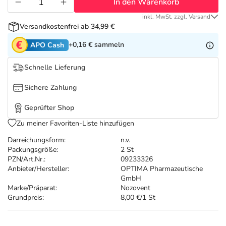
Refluthin, Lasea & Carmenthin Deals
Sport & Fitness
Täglich gut versorgt
In den Warenkorb
inkl. MwSt. zzgl. Versand
Versandkostenfrei ab 34,99 €
Salus Deals
Tierapotheke
+0,16 €
sammeln
APO Cash
Vitamine & Mineralstoffe
Schnelle Lieferung
Sichere Zahlung
Marken
Geprüfter Shop
Zu meiner Favoriten-Liste hinzufügen
Darreichungsform:
n.v.
Packungsgröße:
2 St
PZN/Art.Nr.:
09233326
Anbieter/Hersteller:
OPTIMA Pharmazeutische
GmbH
Marke/Präparat:
Nozovent
Grundpreis:
8,00 €/1 St