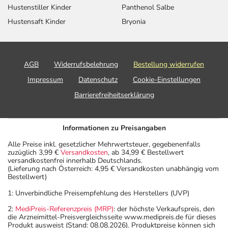
Hustenstiller Kinder
Panthenol Salbe
Hustensaft Kinder
Bryonia
AGB
Widerrufsbelehrung
Bestellung widerrufen
Impressum
Datenschutz
Cookie-Einstellungen
Barrierefreiheitserklärung
Informationen zu Preisangaben
Alle Preise inkl. gesetzlicher Mehrwertsteuer, gegebenenfalls
zuzüglich 3,99 €
Versandkosten
, ab 34,99 € Bestellwert
versandkostenfrei innerhalb Deutschlands.
(Lieferung nach Österreich: 4,95 € Versandkosten unabhängig vom
Bestellwert)
1: Unverbindliche Preisempfehlung des Herstellers (UVP)
2:
MediPreis-Referenzpreis (MRP)
: der höchste Verkaufspreis, den
die Arzneimittel-Preisvergleichsseite www.medipreis.de für dieses
Produkt ausweist (Stand: 08.08.2026). Produktpreise können sich