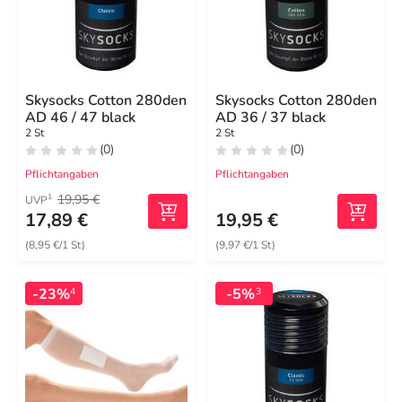
Skysocks Cotton 280den
Skysocks Cotton 280den
AD 46 / 47 black
AD 36 / 37 black
2 St
2 St
(0)
(0)
Pflichtangaben
Pflichtangaben
19,95 €
1
UVP
17,89 €
19,95 €
(8,95 €/1 St)
(9,97 €/1 St)
-23%
-5%
4
3