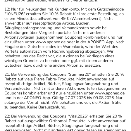
Zweifeln Anlass geben, werden nicht veröffentlicht.
12: Nur für Neukunden mit Kundenkonto. Mit dem Gutscheincode
"10NEU26" erhalten Sie 10 % Rabatt für Ihre erste Bestellung, ab
einem Mindestbestellwert von 49 € (Warenkorbwert). Nicht
anwendbar auf rezeptpflichtige Artikel, Bücher,
Säuglingsanfangsnahrung und Versandkosten sowie bei
Bestellungen über Vergleichsportale. Nicht mit anderen
Aktionsvorteilen (ausgenommen Coupons) kombinierbar und nur
einzulösen unter www.aponeo.de oder in der APONEO App. Nach
Eingabe des Gutscheincodes im Warenkorb, wird der Wert des
Vorteils automatisch vom Rechnungsbetrag abgezogen. Wir
behalten uns das Recht vor, die Aktionen bei Vorliegen eines
wichtigen Grundes zu beenden oder ggf. mit einem anderen
Gutschein bzw. durch eine andere Aktion zu ersetzen.
21: Bei Verwendung des Coupons "Summer20" erhalten Sie 20 %
Rabatt auf viele Pierre Fabre-Produkte. Nicht anwendbar auf
rezeptpflichtige Artikel, Bücher, Säuglingsanfangsnahrung und
Versandkosten. Nicht mit anderen Aktionsvorteilen (ausgenommen
Coupons) kombinierbar und nur einzulösen unter www.aponeo.de
und in der APONEO App. Gültig: 27.07.2026 bis 09.08.2026. Nur
solange der Vorrat reicht. Wir behalten uns vor, die Aktion früher
zu beenden. Keine Barauszahlung.
22: Bei Verwendung des Coupons "Vital2026" erhalten Sie 20 %
Rabatt auf ausgewählte Orthomol-Produkte. Nicht anwendbar auf
rezeptpflichtige Artikel, Bücher, Säuglingsanfangsnahrung und
Versandkosten. Nicht mit anderen Aktionsvorteilen (ausgenommen