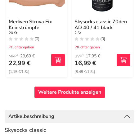
Mediven Struva Fix
Skysocks classic 70den
Kniestrümpfe
AD 40 / 41 black
20 St
2 St
(0)
(0)
Pflichtangaben
Pflichtangaben
29,69 €
17,95 €
2
1
MRP
UVP
22,99 €
16,99 €
(1,15 €/1 St)
(8,49 €/1 St)
Weitere Produkte anzeigen
Artikelbeschreibung
Skysocks classic