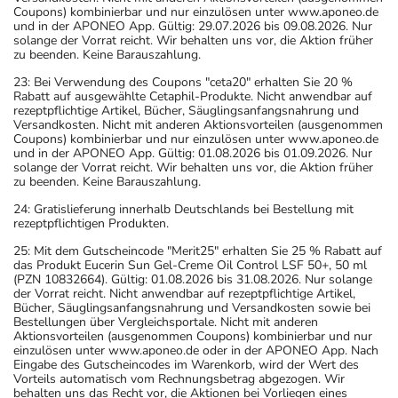
Coupons) kombinierbar und nur einzulösen unter www.aponeo.de
und in der APONEO App. Gültig: 29.07.2026 bis 09.08.2026. Nur
solange der Vorrat reicht. Wir behalten uns vor, die Aktion früher
zu beenden. Keine Barauszahlung.
23: Bei Verwendung des Coupons "ceta20" erhalten Sie 20 %
Rabatt auf ausgewählte Cetaphil-Produkte. Nicht anwendbar auf
rezeptpflichtige Artikel, Bücher, Säuglingsanfangsnahrung und
Versandkosten. Nicht mit anderen Aktionsvorteilen (ausgenommen
Coupons) kombinierbar und nur einzulösen unter www.aponeo.de
und in der APONEO App. Gültig: 01.08.2026 bis 01.09.2026. Nur
solange der Vorrat reicht. Wir behalten uns vor, die Aktion früher
zu beenden. Keine Barauszahlung.
24: Gratislieferung innerhalb Deutschlands bei Bestellung mit
rezeptpflichtigen Produkten.
25: Mit dem Gutscheincode "Merit25" erhalten Sie 25 % Rabatt auf
das Produkt Eucerin Sun Gel-Creme Oil Control LSF 50+, 50 ml
(PZN 10832664). Gültig: 01.08.2026 bis 31.08.2026. Nur solange
der Vorrat reicht. Nicht anwendbar auf rezeptpflichtige Artikel,
Bücher, Säuglingsanfangsnahrung und Versandkosten sowie bei
Bestellungen über Vergleichsportale. Nicht mit anderen
Aktionsvorteilen (ausgenommen Coupons) kombinierbar und nur
einzulösen unter www.aponeo.de oder in der APONEO App. Nach
Eingabe des Gutscheincodes im Warenkorb, wird der Wert des
Vorteils automatisch vom Rechnungsbetrag abgezogen. Wir
behalten uns das Recht vor, die Aktionen bei Vorliegen eines