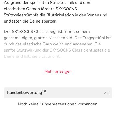
Aufgrund der speziellen Stricktechnik und den
elastischen Garnen fördern SKYSOCKS
Stützkniestrümpfe die Blutzirkulation in den Venen und
entlasten die Beine spürbar.
Der SKYSOCKS Classic begeistert mit seinem
geschmeidigen, glatten Maschenbild. Das Tragegefühl ist
durch das elastische Garn weich und angenehm. Die
sanfte Stützwirkung der SKYSOCKS Classic entlastet die
Beine und hält sie vital und fit.
SKYSOCKS Classic gibt es in einem breiten Farbspektrum
Mehr anzeigen
– für ein abwechslungsreiches Highlight im Alltag.
SKYSOCKS Stützkniestrümpfe sind strapazierfähig,
langlebig und auch nach mehrmaligem Waschen
10
Kundenbewertung
formstabil. So profitieren Sie lange von der stützenden
und entlastenden Funktion für Ihre Beine. Und mit der
Noch keine Kundenrezensionen vorhanden.
exklusiven, wiederverwendbaren SKYSOCKS
Schraubverpackung haben Sie immer ein zusätzliches