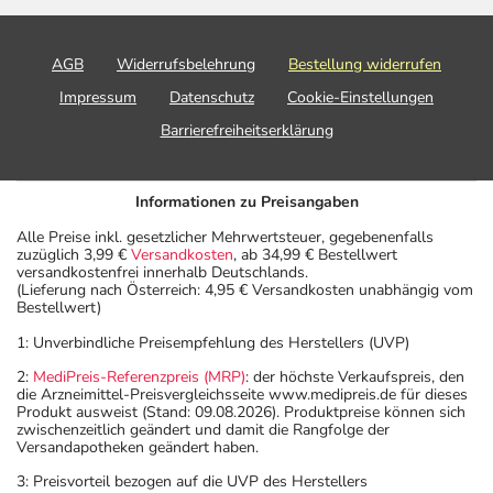
AGB
Widerrufsbelehrung
Bestellung widerrufen
Impressum
Datenschutz
Cookie-Einstellungen
Barrierefreiheitserklärung
Informationen zu Preisangaben
Alle Preise inkl. gesetzlicher Mehrwertsteuer, gegebenenfalls
zuzüglich 3,99 €
Versandkosten
, ab 34,99 € Bestellwert
versandkostenfrei innerhalb Deutschlands.
(Lieferung nach Österreich: 4,95 € Versandkosten unabhängig vom
Bestellwert)
1: Unverbindliche Preisempfehlung des Herstellers (UVP)
2:
MediPreis-Referenzpreis (MRP)
: der höchste Verkaufspreis, den
die Arzneimittel-Preisvergleichsseite www.medipreis.de für dieses
Produkt ausweist (Stand: 09.08.2026). Produktpreise können sich
zwischenzeitlich geändert und damit die Rangfolge der
Versandapotheken geändert haben.
3: Preisvorteil bezogen auf die UVP des Herstellers