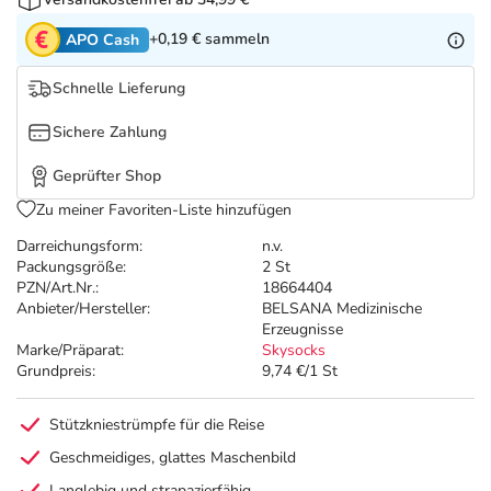
Refluthin, Lasea & Carmenthin Deals
Sport & Fitness
Täglich gut versorgt
+0,19 €
sammeln
APO Cash
Salus Deals
Tierapotheke
Schnelle Lieferung
Vitamine & Mineralstoffe
Sichere Zahlung
Geprüfter Shop
Marken
Zu meiner Favoriten-Liste hinzufügen
Darreichungsform:
n.v.
Packungsgröße:
2 St
PZN/Art.Nr.:
18664404
Anbieter/Hersteller:
BELSANA Medizinische
Erzeugnisse
Marke/Präparat:
Skysocks
Grundpreis:
9,74 €/1 St
Stützkniestrümpfe für die Reise
Geschmeidiges, glattes Maschenbild
Langlebig und strapazierfähig