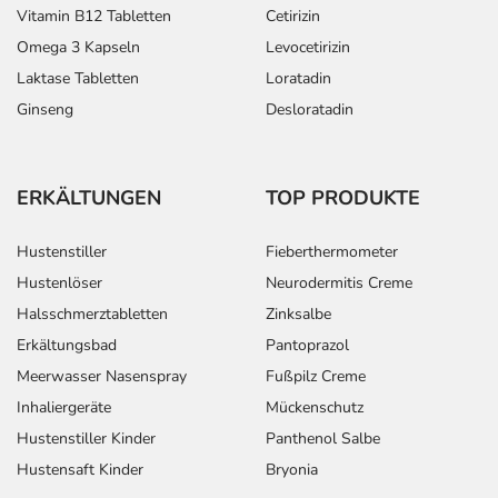
Vitamin B12 Tabletten
Cetirizin
Omega 3 Kapseln
Levocetirizin
Laktase Tabletten
Loratadin
Ginseng
Desloratadin
ERKÄLTUNGEN
TOP PRODUKTE
Hustenstiller
Fieberthermometer
Hustenlöser
Neurodermitis Creme
Halsschmerztabletten
Zinksalbe
Erkältungsbad
Pantoprazol
Meerwasser Nasenspray
Fußpilz Creme
Inhaliergeräte
Mückenschutz
Hustenstiller Kinder
Panthenol Salbe
Hustensaft Kinder
Bryonia