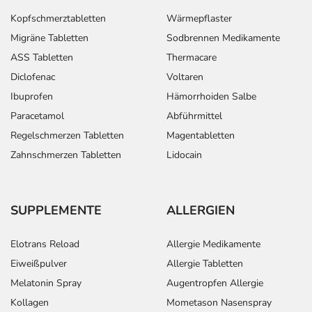
Kopfschmerztabletten
Wärmepflaster
Migräne Tabletten
Sodbrennen Medikamente
ASS Tabletten
Thermacare
Diclofenac
Voltaren
Ibuprofen
Hämorrhoiden Salbe
Paracetamol
Abführmittel
Regelschmerzen Tabletten
Magentabletten
Zahnschmerzen Tabletten
Lidocain
SUPPLEMENTE
ALLERGIEN
Elotrans Reload
Allergie Medikamente
Eiweißpulver
Allergie Tabletten
Melatonin Spray
Augentropfen Allergie
Kollagen
Mometason Nasenspray