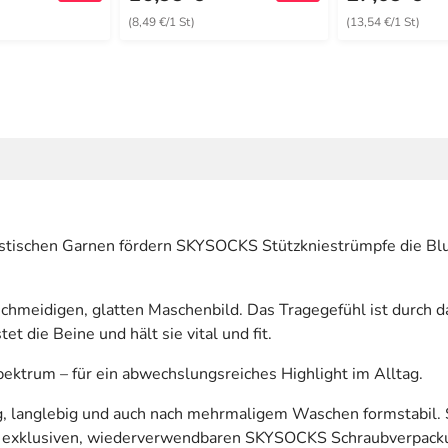
(8,49 €/1 St)
(13,54 €/1 St)
astischen Garnen fördern SKYSOCKS Stützkniestrümpfe die Blut
hmeidigen, glatten Maschenbild. Das Tragegefühl ist durch d
 die Beine und hält sie vital und fit.
ektrum – für ein abwechslungsreiches Highlight im Alltag.
, langlebig und auch nach mehrmaligem Waschen formstabil. S
er exklusiven, wiederverwendbaren SKYSOCKS Schraubverpacku