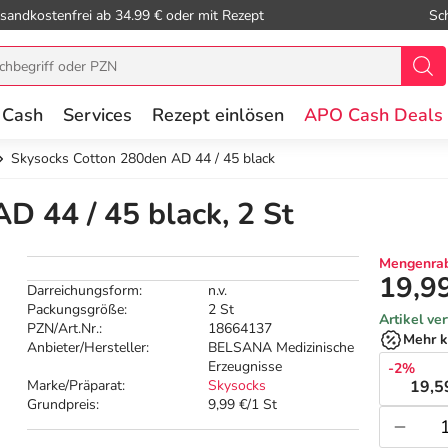
sandkostenfrei ab 34.99 € oder mit Rezept
Sc
 Cash
Services
Rezept einlösen
APO Cash Deals
Skysocks Cotton 280den AD 44 / 45 black
D 44 / 45 black, 2 St
Mengenrab
19,9
Darreichungsform:
n.v.
Packungsgröße:
2 St
Artikel ve
PZN/Art.Nr.:
18664137
Mehr k
Anbieter/Hersteller:
BELSANA Medizinische
Erzeugnisse
-2%
Marke/Präparat:
Skysocks
19,5
Grundpreis:
9,99 €/1 St