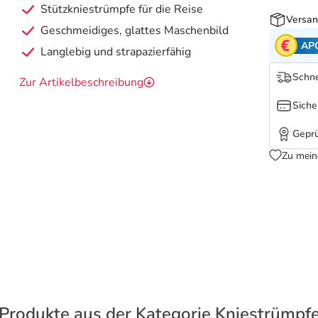
Stützkniestrümpfe für die Reise
Versan
Geschmeidiges, glattes Maschenbild
AP
Langlebig und strapazierfähig
Schne
Zur Artikelbeschreibung
Siche
Geprü
Zu mein
Produkte aus der Kategorie Kniestrümpf