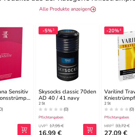
Alle Produkte anzeigen
-5%
-20%
3
4
na Sensitiv
Skysocks classic 70den
Varilind Tra
onsstrümpf
AD 40 / 41 navy
Kniestrümp
kurz II silk
2 St
2 St
0)
(0)
(0)
spitze
Pflichtangaben
Pflichtangaben
17,95 €
33,72 €
1
2
UVP
MRP
16,99 €
27,09 €