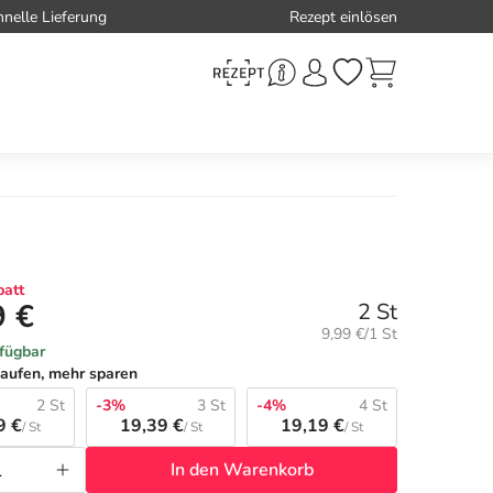
hnelle Lieferung
Rezept einlösen
att
9 €
2 St
Grundpreis:
9,99 €/1 St
rfügbar
aufen, mehr sparen
2 St
-3%
3 St
-4%
4 St
9 €
19,39 €
19,19 €
/ St
/ St
/ St
In den Warenkorb