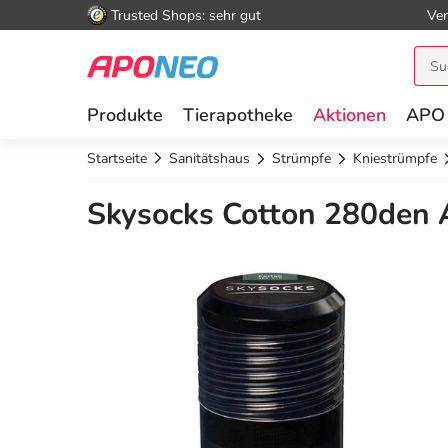
Trusted Shops: sehr gut
Ver
Produkte
Tierapotheke
Aktionen
APO
Startseite
Sanitätshaus
Strümpfe
Kniestrümpfe
Skysocks Cotton 280den A