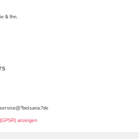
e & Ihn.
rs
 ser­vice@?belsana.?de
(GPSR) anzeigen