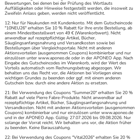
Dienstleistungen tatsächlich genutzt oder erworben haben.
Bewertungen, bei denen bei der Prüfung des Wortlauts
Auffälligkeiten oder Hinweise festgestellt werden, die insoweit zu
Zweifeln Anlass geben, werden nicht veröffentlicht.
12: Nur für Neukunden mit Kundenkonto. Mit dem Gutscheincode
"10NEU26" erhalten Sie 10 % Rabatt für Ihre erste Bestellung, ab
einem Mindestbestellwert von 49 € (Warenkorbwert). Nicht
anwendbar auf rezeptpflichtige Artikel, Bücher,
Säuglingsanfangsnahrung und Versandkosten sowie bei
Bestellungen über Vergleichsportale. Nicht mit anderen
Aktionsvorteilen (ausgenommen Coupons) kombinierbar und nur
einzulösen unter www.aponeo.de oder in der APONEO App. Nach
Eingabe des Gutscheincodes im Warenkorb, wird der Wert des
Vorteils automatisch vom Rechnungsbetrag abgezogen. Wir
behalten uns das Recht vor, die Aktionen bei Vorliegen eines
wichtigen Grundes zu beenden oder ggf. mit einem anderen
Gutschein bzw. durch eine andere Aktion zu ersetzen.
21: Bei Verwendung des Coupons "Summer20" erhalten Sie 20 %
Rabatt auf viele Pierre Fabre-Produkte. Nicht anwendbar auf
rezeptpflichtige Artikel, Bücher, Säuglingsanfangsnahrung und
Versandkosten. Nicht mit anderen Aktionsvorteilen (ausgenommen
Coupons) kombinierbar und nur einzulösen unter www.aponeo.de
und in der APONEO App. Gültig: 27.07.2026 bis 09.08.2026. Nur
solange der Vorrat reicht. Wir behalten uns vor, die Aktion früher
zu beenden. Keine Barauszahlung.