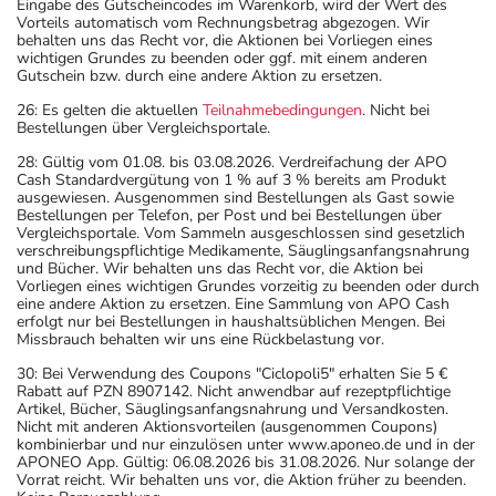
einzulösen unter www.aponeo.de oder in der APONEO App. Nach
Eingabe des Gutscheincodes im Warenkorb, wird der Wert des
Vorteils automatisch vom Rechnungsbetrag abgezogen. Wir
behalten uns das Recht vor, die Aktionen bei Vorliegen eines
wichtigen Grundes zu beenden oder ggf. mit einem anderen
Gutschein bzw. durch eine andere Aktion zu ersetzen.
26: Es gelten die aktuellen
Teilnahmebedingungen
. Nicht bei
Bestellungen über Vergleichsportale.
28: Gültig vom 01.08. bis 03.08.2026. Verdreifachung der APO
Cash Standardvergütung von 1 % auf 3 % bereits am Produkt
ausgewiesen. Ausgenommen sind Bestellungen als Gast sowie
Bestellungen per Telefon, per Post und bei Bestellungen über
Vergleichsportale. Vom Sammeln ausgeschlossen sind gesetzlich
verschreibungspflichtige Medikamente, Säuglingsanfangsnahrung
und Bücher. Wir behalten uns das Recht vor, die Aktion bei
Vorliegen eines wichtigen Grundes vorzeitig zu beenden oder durch
eine andere Aktion zu ersetzen. Eine Sammlung von APO Cash
erfolgt nur bei Bestellungen in haushaltsüblichen Mengen. Bei
Missbrauch behalten wir uns eine Rückbelastung vor.
30: Bei Verwendung des Coupons "Ciclopoli5" erhalten Sie 5 €
Rabatt auf PZN 8907142. Nicht anwendbar auf rezeptpflichtige
Artikel, Bücher, Säuglingsanfangsnahrung und Versandkosten.
Nicht mit anderen Aktionsvorteilen (ausgenommen Coupons)
kombinierbar und nur einzulösen unter www.aponeo.de und in der
APONEO App. Gültig: 06.08.2026 bis 31.08.2026. Nur solange der