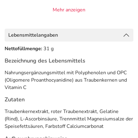
hergestellt in Deutschland
Mehr anzeigen
* Vitamin C trägt zu
einer normalen Funktion des Immunsystems
und zum
Schutz der Zellen vor oxidativem Stress
bei.
Lebensmittelangaben
Anwendung
2 x täglich eine Kapsel unzerkaut mit etwas Flüssigkeit
Nettofüllmenge:
31 g
verzehren.
Bezeichnung des Lebensmittels
Inhaltsstoffe pro 2 Kapseln
Nahrungsergänzungsmittel mit Polyphenolen und OPC
(Oligomere Proanthocyanidine) aus Traubenkernen und
Inhaltsstoff
pro 2 Kapseln
**NRV %
Vitamin C
Traubenkernextrakt
760 mg
***
Zutaten
Polyphenole
610 mg
***
Traubenkernextrakt, roter Traubenextrakt, Gelatine
OPC
300 mg
***
(Rind), L-Ascorbinsäure, Trennmittel Magnesiumsalze der
Speisefettsäuren, Farbstoff Calciumcarbonat
Vitamin C
80 mg
100