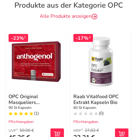
Produkte aus der Kategorie OPC
Alle Produkte anzeigen
-23%
-17%
3
4
OPC Original
Raab Vitalfood OPC
Masqueliers
Extrakt Kapseln Bio
Anthogenol Kapseln
90 St Kapseln
60 St Kapseln
(1)
(0)
Pflichtangaben
Pflichtangaben
59,90 €
27,82 €
1
2
UVP
MRP