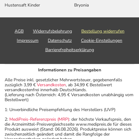
Hustenstiller Kinder
Panthenol Salbe
Hustensaft Kinder
Bryonia
AGB
Widerrufsbelehrung
Bestellung widerrufen
Impressum
Datenschutz
Cookie-Einstellungen
Barrierefreiheitserklärung
Informationen zu Preisangaben
Alle Preise inkl. gesetzlicher Mehrwertsteuer, gegebenenfalls
zuzüglich 3,99 €
Versandkosten
, ab 34,99 € Bestellwert
versandkostenfrei innerhalb Deutschlands.
(Lieferung nach Österreich: 4,95 € Versandkosten unabhängig vom
Bestellwert)
1: Unverbindliche Preisempfehlung des Herstellers (UVP)
2:
MediPreis-Referenzpreis (MRP)
: der höchste Verkaufspreis, den
die Arzneimittel-Preisvergleichsseite www.medipreis.de für dieses
Produkt ausweist (Stand: 06.08.2026). Produktpreise können sich