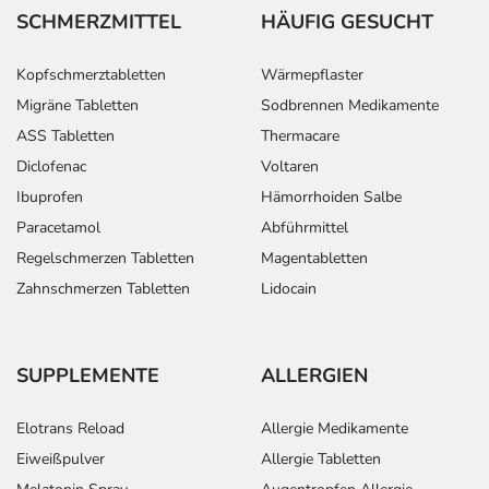
SCHMERZMITTEL
HÄUFIG GESUCHT
Kopfschmerztabletten
Wärmepflaster
Migräne Tabletten
Sodbrennen Medikamente
ASS Tabletten
Thermacare
Diclofenac
Voltaren
Ibuprofen
Hämorrhoiden Salbe
Paracetamol
Abführmittel
Regelschmerzen Tabletten
Magentabletten
Zahnschmerzen Tabletten
Lidocain
SUPPLEMENTE
ALLERGIEN
Elotrans Reload
Allergie Medikamente
Eiweißpulver
Allergie Tabletten