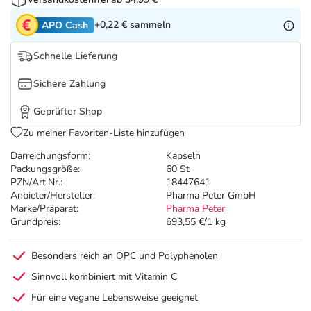
Refluthin, Lasea & Carmenthin Deals
Sport & Fitness
Täglich gut versorgt
+0,22 €
sammeln
APO Cash
Salus Deals
Tierapotheke
Schnelle Lieferung
Vitamine & Mineralstoffe
Sichere Zahlung
Geprüfter Shop
Marken
Zu meiner Favoriten-Liste hinzufügen
Darreichungsform:
Kapseln
Packungsgröße:
60 St
PZN/Art.Nr.:
18447641
Anbieter/Hersteller:
Pharma Peter GmbH
Marke/Präparat:
Pharma Peter
Grundpreis:
693,55 €/1 kg
Besonders reich an OPC und Polyphenolen
Sinnvoll kombiniert mit Vitamin C
Für eine vegane Lebensweise geeignet