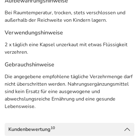
Aufbewahrungshinweise
** NRV= Referenzwerte gemäß LMIV
Bei Raumtemperatur, trocken, stets verschlossen und
*** keine Referenzwerte vorhanden
außerhalb der Reichweite von Kindern lagern.
Adresse des Lebensmittel-Unternehmens
Verwendungshinweise
Pharma Peter GmbH
2 x täglich eine Kapsel unzerkaut mit etwas Flüssigkeit
Tarpenring 12
verzehren.
22419 Hamburg
Gebrauchshinweise
Informationen zu diesem Lebensmittel (wie z. B. Zutaten,
Die angegebene empfohlene tägliche Verzehrmenge darf
Allergene) sind bei den Lebensmittelangaben als pdf
nicht überschritten werden. Nahrungsergänzungsmittel
hinterlegt. (oben)
sind kein Ersatz für eine ausgewogene und
abwechslungsreiche Ernährung und eine gesunde
Lebensweise.
10
Kundenbewertung