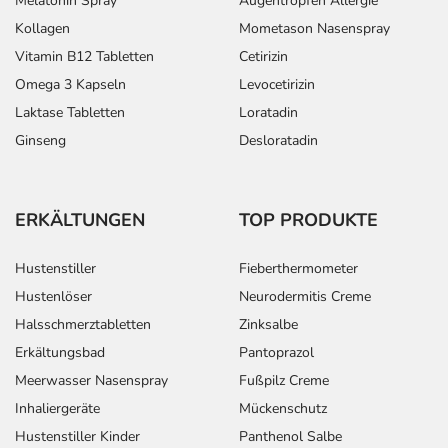
Melatonin Spray
Augentropfen Allergie
Kollagen
Mometason Nasenspray
Vitamin B12 Tabletten
Cetirizin
Omega 3 Kapseln
Levocetirizin
Laktase Tabletten
Loratadin
Ginseng
Desloratadin
ERKÄLTUNGEN
TOP PRODUKTE
Hustenstiller
Fieberthermometer
Hustenlöser
Neurodermitis Creme
Halsschmerztabletten
Zinksalbe
Erkältungsbad
Pantoprazol
Meerwasser Nasenspray
Fußpilz Creme
Inhaliergeräte
Mückenschutz