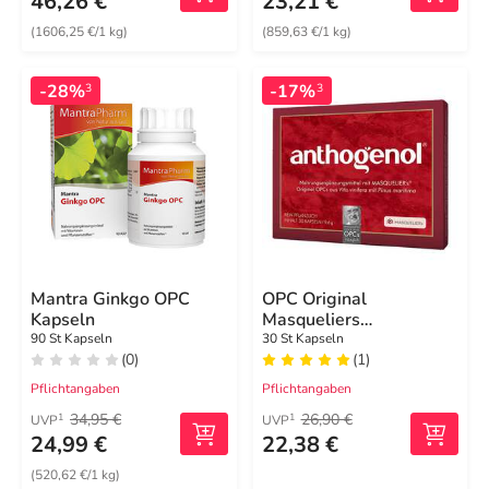
46,26 €
23,21 €
(1606,25 €/1 kg)
(859,63 €/1 kg)
-28%
-17%
3
3
Mantra Ginkgo OPC
OPC Original
Kapseln
Masqueliers
Anthogenol Kapseln
90 St Kapseln
30 St Kapseln
(0)
(1)
Pflichtangaben
Pflichtangaben
34,95 €
26,90 €
1
1
UVP
UVP
24,99 €
22,38 €
(520,62 €/1 kg)