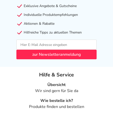
Zahnpasta und der Meridol Spezial-Zahnseide.
Exklusive Angebote & Gutscheine
*Bekämpft Plaquebakterien, bevor Zahnfleischbluten entsteht, bei
Individuelle Produktempfehlungen
regelmäßiger Anwendung.
Aktionen & Rabatte
Hinweise
Hilfreiche Tipps zu aktuellen Themen
Nicht schlucken oder ausspülen.
Für Erwachsene und Kinder ab 12 Jahren.
zur Newsletteranmeldung
Außerhalb der Reichweite von Kindern aufbewahren.
Inhaltsstoffe
Hilfe & Service
Aqua, Glycerin, Propylene Glycol, Sorbitol, Sodium
Übersicht
Methyl Cocoyl Taurate, Poloxamer 407, Zinc Lactate,
Wir sind gern für Sie da
Aroma, Sodium Hyaluronate, Cetylpyridinium Chloride,
Sodium Fluoride, Potassium Sorbate, Lactic Acid,
Wie bestelle ich?
Menthol, Sodium Saccharin, Sucralose, CI 42090.
Produkte finden und bestellen