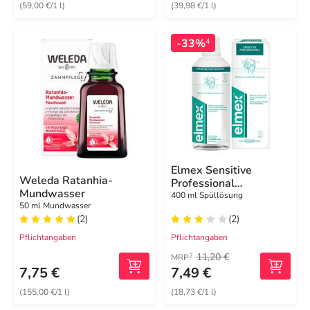
(59,00 €/1 l)
(39,98 €/1 l)
-33%
4
Elmex Sensitive
Weleda Ratanhia-
Professional
Mundwasser
Zahnspülung
400 ml Spüllösung
50 ml Mundwasser
(2)
(2)
Pflichtangaben
Pflichtangaben
11,20 €
2
MRP
7,75 €
7,49 €
(155,00 €/1 l)
(18,73 €/1 l)