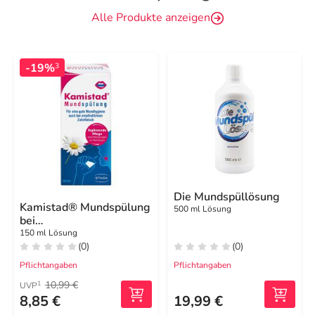
Alle Produkte anzeigen
-19%
3
Die Mundspüllösung
Kamistad® Mundspülung
500 ml Lösung
bei
Zahnfleischentzündungen
150 ml Lösung
(0)
(0)
und Aphten
Pflichtangaben
Pflichtangaben
10,99 €
1
UVP
8,85 €
19,99 €