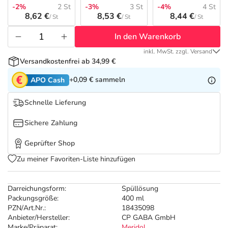
Refluthin, Lasea & Carmenthin Deals
Sport & Fitness
Täglich gut versorgt
-2%
2 St
-3%
3 St
-4%
4 St
8,62 €
8,53 €
8,44 €
/ St
/ St
/ St
Salus Deals
Tierapotheke
In den Warenkorb
inkl. MwSt. zzgl. Versand
Vitamine & Mineralstoffe
Versandkostenfrei ab 34,99 €
+0,09 €
sammeln
APO Cash
Marken
Schnelle Lieferung
Sichere Zahlung
Geprüfter Shop
Zu meiner Favoriten-Liste hinzufügen
Darreichungsform:
Spüllösung
Packungsgröße:
400 ml
PZN/Art.Nr.:
18435098
Anbieter/Hersteller:
CP GABA GmbH
Marke/Präparat:
Meridol