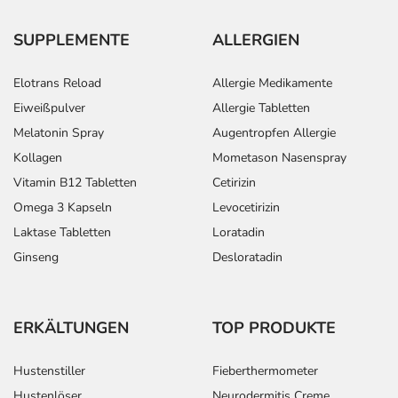
SUPPLEMENTE
ALLERGIEN
Elotrans Reload
Allergie Medikamente
Eiweißpulver
Allergie Tabletten
Melatonin Spray
Augentropfen Allergie
Kollagen
Mometason Nasenspray
Vitamin B12 Tabletten
Cetirizin
Omega 3 Kapseln
Levocetirizin
Laktase Tabletten
Loratadin
Ginseng
Desloratadin
ERKÄLTUNGEN
TOP PRODUKTE
Hustenstiller
Fieberthermometer
Hustenlöser
Neurodermitis Creme