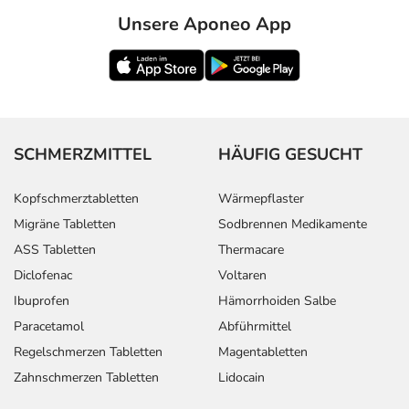
Unsere Aponeo App
SCHMERZMITTEL
HÄUFIG GESUCHT
Kopfschmerztabletten
Wärmepflaster
Migräne Tabletten
Sodbrennen Medikamente
ASS Tabletten
Thermacare
Diclofenac
Voltaren
Ibuprofen
Hämorrhoiden Salbe
Paracetamol
Abführmittel
Regelschmerzen Tabletten
Magentabletten
Zahnschmerzen Tabletten
Lidocain