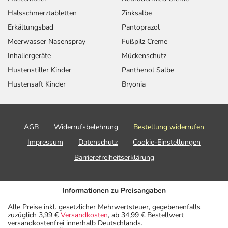
Halsschmerztabletten
Zinksalbe
Erkältungsbad
Pantoprazol
Meerwasser Nasenspray
Fußpilz Creme
Inhaliergeräte
Mückenschutz
Hustenstiller Kinder
Panthenol Salbe
Hustensaft Kinder
Bryonia
AGB
Widerrufsbelehrung
Bestellung widerrufen
Impressum
Datenschutz
Cookie-Einstellungen
Barrierefreiheitserklärung
Informationen zu Preisangaben
Alle Preise inkl. gesetzlicher Mehrwertsteuer, gegebenenfalls
zuzüglich 3,99 €
Versandkosten
, ab 34,99 € Bestellwert
versandkostenfrei innerhalb Deutschlands.