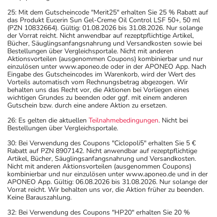
25: Mit dem Gutscheincode "Merit25" erhalten Sie 25 % Rabatt auf
das Produkt Eucerin Sun Gel-Creme Oil Control LSF 50+, 50 ml
(PZN 10832664). Gültig: 01.08.2026 bis 31.08.2026. Nur solange
der Vorrat reicht. Nicht anwendbar auf rezeptpflichtige Artikel,
Bücher, Säuglingsanfangsnahrung und Versandkosten sowie bei
Bestellungen über Vergleichsportale. Nicht mit anderen
Aktionsvorteilen (ausgenommen Coupons) kombinierbar und nur
einzulösen unter www.aponeo.de oder in der APONEO App. Nach
Eingabe des Gutscheincodes im Warenkorb, wird der Wert des
Vorteils automatisch vom Rechnungsbetrag abgezogen. Wir
behalten uns das Recht vor, die Aktionen bei Vorliegen eines
wichtigen Grundes zu beenden oder ggf. mit einem anderen
Gutschein bzw. durch eine andere Aktion zu ersetzen.
26: Es gelten die aktuellen
Teilnahmebedingungen
. Nicht bei
Bestellungen über Vergleichsportale.
30: Bei Verwendung des Coupons "Ciclopoli5" erhalten Sie 5 €
Rabatt auf PZN 8907142. Nicht anwendbar auf rezeptpflichtige
Artikel, Bücher, Säuglingsanfangsnahrung und Versandkosten.
Nicht mit anderen Aktionsvorteilen (ausgenommen Coupons)
kombinierbar und nur einzulösen unter www.aponeo.de und in der
APONEO App. Gültig: 06.08.2026 bis 31.08.2026. Nur solange der
Vorrat reicht. Wir behalten uns vor, die Aktion früher zu beenden.
Keine Barauszahlung.
32: Bei Verwendung des Coupons "HP20" erhalten Sie 20 %