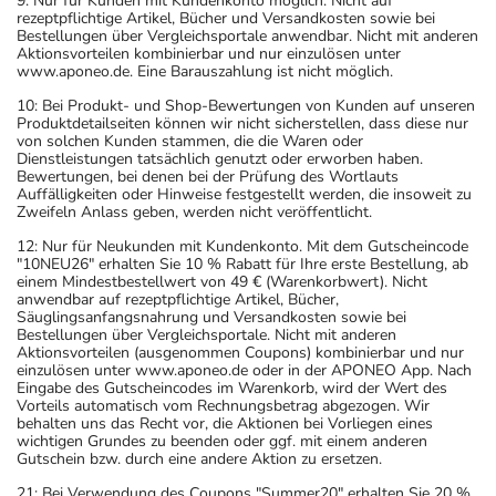
9: Nur für Kunden mit Kundenkonto möglich. Nicht auf
rezeptpflichtige Artikel, Bücher und Versandkosten sowie bei
Bestellungen über Vergleichsportale anwendbar. Nicht mit anderen
Aktionsvorteilen kombinierbar und nur einzulösen unter
www.aponeo.de. Eine Barauszahlung ist nicht möglich.
10: Bei Produkt- und Shop-Bewertungen von Kunden auf unseren
Produktdetailseiten können wir nicht sicherstellen, dass diese nur
von solchen Kunden stammen, die die Waren oder
Dienstleistungen tatsächlich genutzt oder erworben haben.
Bewertungen, bei denen bei der Prüfung des Wortlauts
Auffälligkeiten oder Hinweise festgestellt werden, die insoweit zu
Zweifeln Anlass geben, werden nicht veröffentlicht.
12: Nur für Neukunden mit Kundenkonto. Mit dem Gutscheincode
"10NEU26" erhalten Sie 10 % Rabatt für Ihre erste Bestellung, ab
einem Mindestbestellwert von 49 € (Warenkorbwert). Nicht
anwendbar auf rezeptpflichtige Artikel, Bücher,
Säuglingsanfangsnahrung und Versandkosten sowie bei
Bestellungen über Vergleichsportale. Nicht mit anderen
Aktionsvorteilen (ausgenommen Coupons) kombinierbar und nur
einzulösen unter www.aponeo.de oder in der APONEO App. Nach
Eingabe des Gutscheincodes im Warenkorb, wird der Wert des
Vorteils automatisch vom Rechnungsbetrag abgezogen. Wir
behalten uns das Recht vor, die Aktionen bei Vorliegen eines
wichtigen Grundes zu beenden oder ggf. mit einem anderen
Gutschein bzw. durch eine andere Aktion zu ersetzen.
21: Bei Verwendung des Coupons "Summer20" erhalten Sie 20 %