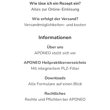
Adresse des Anbieters/Herstellers
Wie löse ich ein Rezept ein?
Alles zur Online-Einlösung
CP GABA GmbH
Alsterufer 1-3
Wie erfolgt der Versand?
20354 Hamburg
Versandmöglichkeiten- und kosten
Angaben gem. EU-Produktsicherheitsverordnung (GPSR)
Informationen
anzeigen
Das
PDF des Beipackzettels
können Sie sich oben
Über uns
herunterladen.
APONEO stellt sich vor
APONEO Heilpraktikerverzeichnis
Mit integriertem PLZ-Filter
Downloads
Alle Formulare auf einen Blick
Rechtliches
Rechte und Pflichten bei APONEO