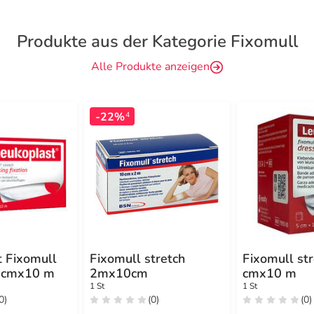
Produkte aus der Kategorie Fixomull
Alle Produkte anzeigen
-22%
4
t Fixomull
Fixomull stretch
Fixomull str
0 cmx10 m
2mx10cm
cmx10 m
1 St
1 St
0)
(0)
(0)