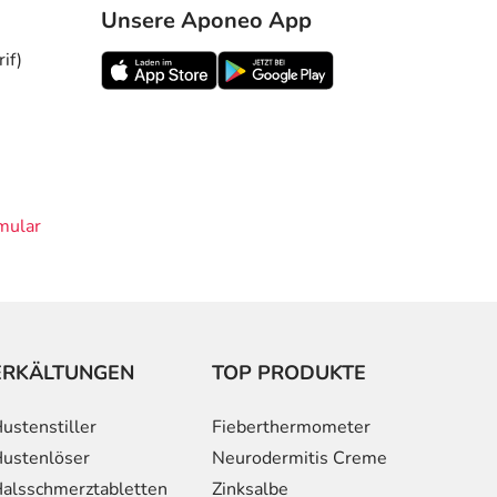
Unsere Aponeo App
if)
mular
ERKÄLTUNGEN
TOP PRODUKTE
ustenstiller
Fieberthermometer
ustenlöser
Neurodermitis Creme
alsschmerztabletten
Zinksalbe