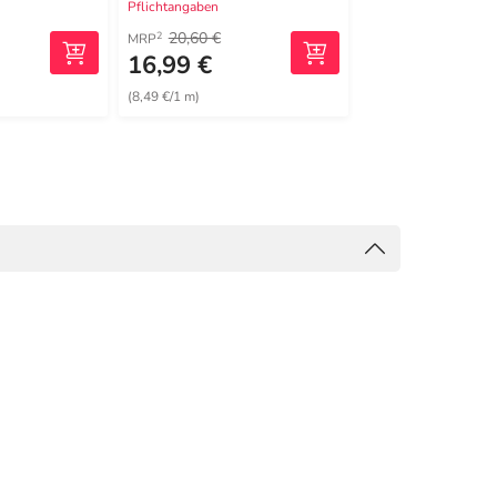
Pflichtangaben
Pflichtangaben
20,60 €
13,71 €
2
1
MRP
UVP
16,99 €
12,99 €
(8,49 €/1 m)
(6,50 €/1 m)