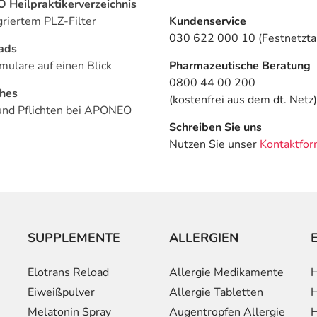
Heilpraktikerverzeichnis
griertem PLZ-Filter
Kundenservice
030 622 000 10 (Festnetztar
ads
mulare auf einen Blick
Pharmazeutische Beratung
0800 44 00 200
ches
(kostenfrei aus dem dt. Netz)
und Pflichten bei APONEO
Schreiben Sie uns
Nutzen Sie unser
Kontaktfor
SUPPLEMENTE
ALLERGIEN
Elotrans Reload
Allergie Medikamente
H
Eiweißpulver
Allergie Tabletten
H
Melatonin Spray
Augentropfen Allergie
H