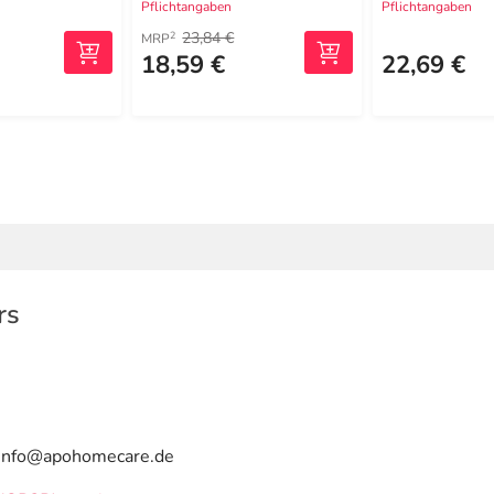
Pflichtangaben
Pflichtangaben
23,84 €
2
MRP
18,59 €
22,69 €
rs
| info@apohomecare.de