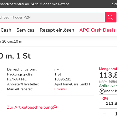
sandkostenfrei ab 34.99 € oder mit Rezept
Sc
 Cash
Services
Rezept einlösen
APO Cash Deals
ch 20 cmx10 m
0 m, 1 St
Mengenrab
Darreichungsform:
n.v.
113,
Packungsgröße:
1 St
PZN/Art.Nr.:
18395281
125,
MRP²
Anbieter/Hersteller:
ApoHomeCare GmbH
Artikel ve
Marke/Präparat:
Fixomull
Mehr k
-2%
111,8
Zur Artikelbeschreibung