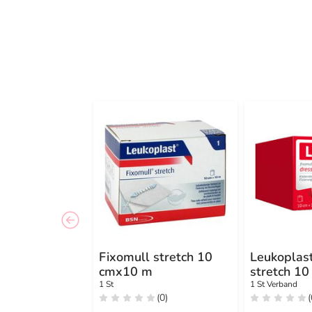
Fixomull stretch 10
Leukoplas
cmx10 m
stretch 1
1 St
1 St Verband
(0)
(