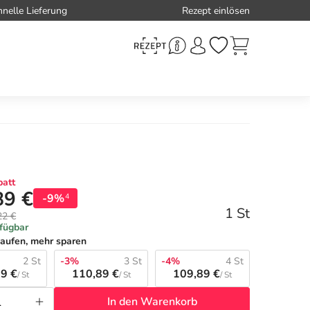
hnelle Lieferung
Rezept einlösen
att
89 €
-9%
4
1 St
22 €
rfügbar
aufen, mehr sparen
2 St
-3%
3 St
-4%
4 St
9 €
110,89 €
109,89 €
/ St
/ St
/ St
In den Warenkorb