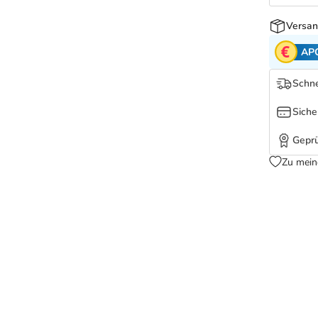
Versan
AP
Schne
Siche
Geprü
Zu mein