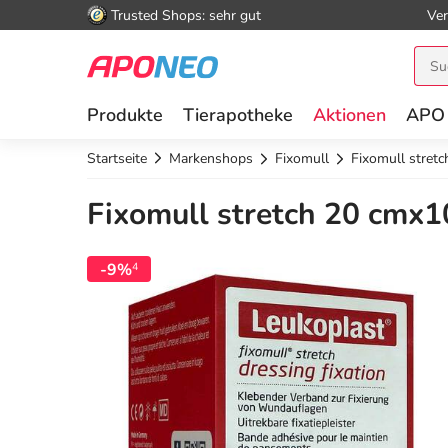
Trusted Shops: sehr gut
Ver
Produkte
Tierapotheke
Aktionen
APO
Startseite
Markenshops
Fixomull
Fixomull stret
Fixomull stretch 20 cmx1
-9%
4