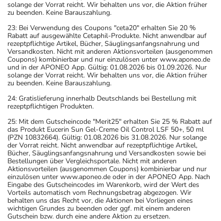
solange der Vorrat reicht. Wir behalten uns vor, die Aktion früher
zu beenden. Keine Barauszahlung.
23: Bei Verwendung des Coupons "ceta20" erhalten Sie 20 %
Rabatt auf ausgewählte Cetaphil-Produkte. Nicht anwendbar auf
rezeptpflichtige Artikel, Bücher, Säuglingsanfangsnahrung und
Versandkosten. Nicht mit anderen Aktionsvorteilen (ausgenommen
Coupons) kombinierbar und nur einzulösen unter www.aponeo.de
und in der APONEO App. Gültig: 01.08.2026 bis 01.09.2026. Nur
solange der Vorrat reicht. Wir behalten uns vor, die Aktion früher
zu beenden. Keine Barauszahlung.
24: Gratislieferung innerhalb Deutschlands bei Bestellung mit
rezeptpflichtigen Produkten.
25: Mit dem Gutscheincode "Merit25" erhalten Sie 25 % Rabatt auf
das Produkt Eucerin Sun Gel-Creme Oil Control LSF 50+, 50 ml
(PZN 10832664). Gültig: 01.08.2026 bis 31.08.2026. Nur solange
der Vorrat reicht. Nicht anwendbar auf rezeptpflichtige Artikel,
Bücher, Säuglingsanfangsnahrung und Versandkosten sowie bei
Bestellungen über Vergleichsportale. Nicht mit anderen
Aktionsvorteilen (ausgenommen Coupons) kombinierbar und nur
einzulösen unter www.aponeo.de oder in der APONEO App. Nach
Eingabe des Gutscheincodes im Warenkorb, wird der Wert des
Vorteils automatisch vom Rechnungsbetrag abgezogen. Wir
behalten uns das Recht vor, die Aktionen bei Vorliegen eines
wichtigen Grundes zu beenden oder ggf. mit einem anderen
Gutschein bzw. durch eine andere Aktion zu ersetzen.