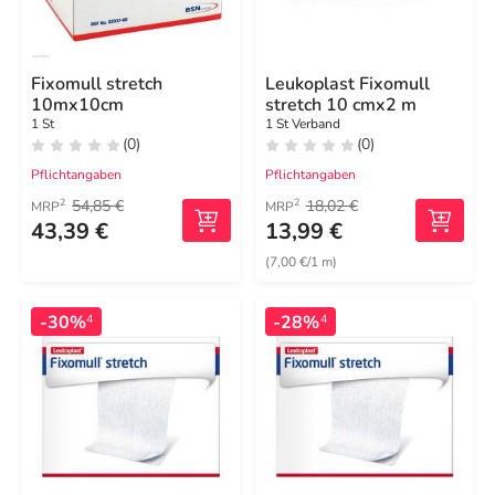
Fixomull stretch
Leukoplast Fixomull
10mx10cm
stretch 10 cmx2 m
1 St
1 St Verband
(0)
(0)
Pflichtangaben
Pflichtangaben
54,85 €
18,02 €
2
2
MRP
MRP
43,39 €
13,99 €
(7,00 €/1 m)
-30%
-28%
4
4