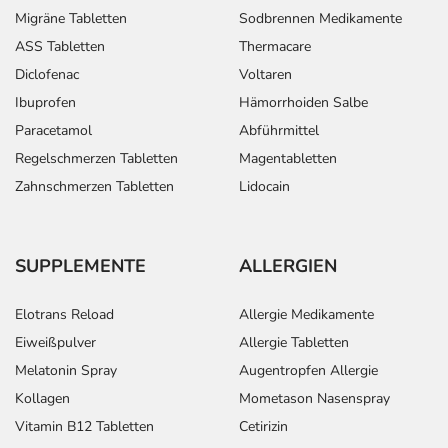
Migräne Tabletten
Sodbrennen Medikamente
ASS Tabletten
Thermacare
Diclofenac
Voltaren
Ibuprofen
Hämorrhoiden Salbe
Paracetamol
Abführmittel
Regelschmerzen Tabletten
Magentabletten
Zahnschmerzen Tabletten
Lidocain
SUPPLEMENTE
ALLERGIEN
Elotrans Reload
Allergie Medikamente
Eiweißpulver
Allergie Tabletten
Melatonin Spray
Augentropfen Allergie
Kollagen
Mometason Nasenspray
Vitamin B12 Tabletten
Cetirizin