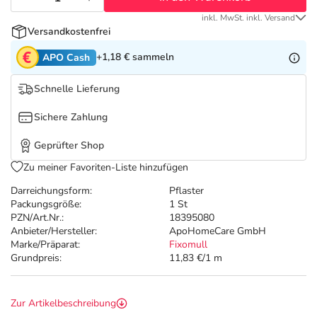
Refluthin, Lasea & Carmenthin Deals
Sport & Fitness
Täglich gut versorgt
inkl. MwSt. inkl. Versand
Versandkostenfrei
Salus Deals
Tierapotheke
+1,18 €
sammeln
APO Cash
Vitamine & Mineralstoffe
Schnelle Lieferung
Sichere Zahlung
Marken
Geprüfter Shop
Zu meiner Favoriten-Liste hinzufügen
Darreichungsform:
Pflaster
Packungsgröße:
1 St
PZN/Art.Nr.:
18395080
Anbieter/Hersteller:
ApoHomeCare GmbH
Marke/Präparat:
Fixomull
Grundpreis:
11,83 €/1 m
Zur Artikelbeschreibung