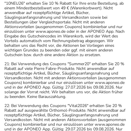
"10NEU26" erhalten Sie 10 % Rabatt für Ihre erste Bestellung, ab
einem Mindestbestellwert von 49 € (Warenkorbwert). Nicht
anwendbar auf rezeptpflichtige Artikel, Bücher,
Säuglingsanfangsnahrung und Versandkosten sowie bei
Bestellungen über Vergleichsportale. Nicht mit anderen
Aktionsvorteilen (ausgenommen Coupons) kombinierbar und nur
einzulösen unter www.aponeo.de oder in der APONEO App. Nach
Eingabe des Gutscheincodes im Warenkorb, wird der Wert des
Vorteils automatisch vom Rechnungsbetrag abgezogen. Wir
behalten uns das Recht vor, die Aktionen bei Vorliegen eines
wichtigen Grundes zu beenden oder ggf. mit einem anderen
Gutschein bzw. durch eine andere Aktion zu ersetzen.
21: Bei Verwendung des Coupons "Summer20" erhalten Sie 20 %
Rabatt auf viele Pierre Fabre-Produkte. Nicht anwendbar auf
rezeptpflichtige Artikel, Bücher, Säuglingsanfangsnahrung und
Versandkosten. Nicht mit anderen Aktionsvorteilen (ausgenommen
Coupons) kombinierbar und nur einzulösen unter www.aponeo.de
und in der APONEO App. Gültig: 27.07.2026 bis 09.08.2026. Nur
solange der Vorrat reicht. Wir behalten uns vor, die Aktion früher
zu beenden. Keine Barauszahlung.
22: Bei Verwendung des Coupons "Vital2026" erhalten Sie 20 %
Rabatt auf ausgewählte Orthomol-Produkte. Nicht anwendbar auf
rezeptpflichtige Artikel, Bücher, Säuglingsanfangsnahrung und
Versandkosten. Nicht mit anderen Aktionsvorteilen (ausgenommen
Coupons) kombinierbar und nur einzulösen unter www.aponeo.de
und in der APONEO App. Gültig: 29.07.2026 bis 09.08.2026. Nur