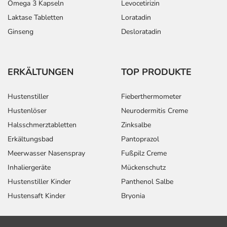
Omega 3 Kapseln
Levocetirizin
Laktase Tabletten
Loratadin
Ginseng
Desloratadin
ERKÄLTUNGEN
TOP PRODUKTE
Hustenstiller
Fieberthermometer
Hustenlöser
Neurodermitis Creme
Halsschmerztabletten
Zinksalbe
Erkältungsbad
Pantoprazol
Meerwasser Nasenspray
Fußpilz Creme
Inhaliergeräte
Mückenschutz
Hustenstiller Kinder
Panthenol Salbe
Hustensaft Kinder
Bryonia