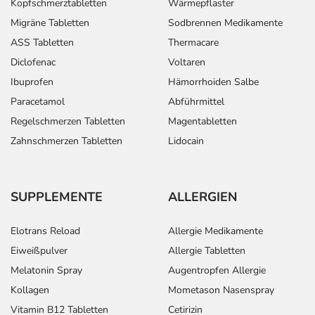
Kopfschmerztabletten
Wärmepflaster
Migräne Tabletten
Sodbrennen Medikamente
ASS Tabletten
Thermacare
Diclofenac
Voltaren
Ibuprofen
Hämorrhoiden Salbe
Paracetamol
Abführmittel
Regelschmerzen Tabletten
Magentabletten
Zahnschmerzen Tabletten
Lidocain
SUPPLEMENTE
ALLERGIEN
Elotrans Reload
Allergie Medikamente
Eiweißpulver
Allergie Tabletten
Melatonin Spray
Augentropfen Allergie
Kollagen
Mometason Nasenspray
Vitamin B12 Tabletten
Cetirizin