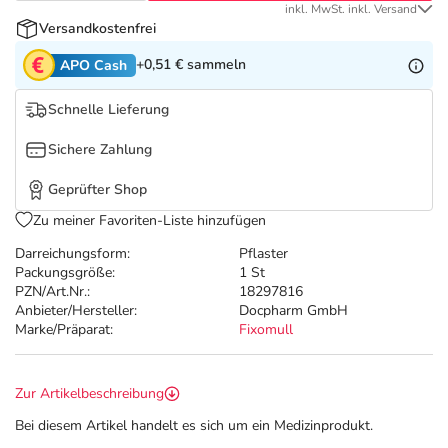
Refluthin, Lasea & Carmenthin Deals
Sport & Fitness
Täglich gut versorgt
inkl. MwSt. inkl. Versand
Versandkostenfrei
Salus Deals
Tierapotheke
+0,51 €
sammeln
APO Cash
Schnelle Lieferung
Vitamine & Mineralstoffe
Sichere Zahlung
Marken
Geprüfter Shop
Zu meiner Favoriten-Liste hinzufügen
Darreichungsform:
Pflaster
Packungsgröße:
1 St
PZN/Art.Nr.:
18297816
Anbieter/Hersteller:
Docpharm GmbH
Marke/Präparat:
Fixomull
Zur Artikelbeschreibung
Bei diesem Artikel handelt es sich um ein Medizinprodukt.