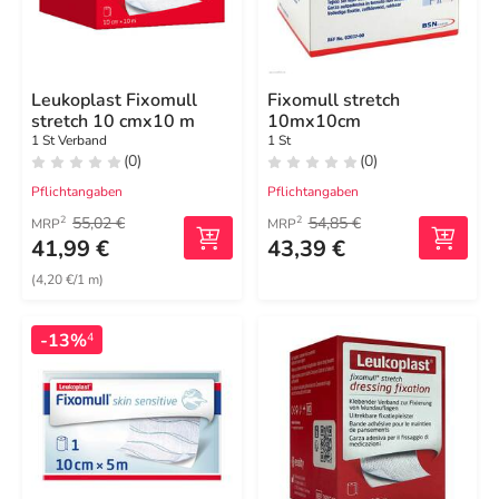
Leukoplast Fixomull
Fixomull stretch
stretch 10 cmx10 m
10mx10cm
1 St Verband
1 St
(0)
(0)
Pflichtangaben
Pflichtangaben
55,02 €
54,85 €
2
2
MRP
MRP
41,99 €
43,39 €
(4,20 €/1 m)
-13%
4