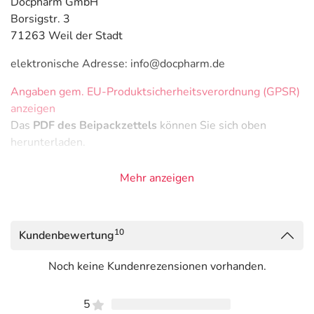
Docpharm GmbH
Borsigstr. 3
71263 Weil der Stadt
elektronische Adresse: info@docpharm.de
Angaben gem. EU-Produktsicherheitsverordnung (GPSR)
anzeigen
Das
PDF des Beipackzettels
können Sie sich oben
herunterladen.
Mehr anzeigen
10
Kundenbewertung
Noch keine Kundenrezensionen vorhanden.
5