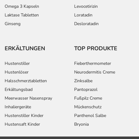
Omega 3 Kapseln
Levocetirizin
Laktase Tabletten
Loratadin
Ginseng
Desloratadin
ERKÄLTUNGEN
TOP PRODUKTE
Hustenstiller
Fieberthermometer
Hustenlöser
Neurodermitis Creme
Halsschmerztabletten
Zinksalbe
Erkältungsbad
Pantoprazol
Meerwasser Nasenspray
Fußpilz Creme
Inhaliergeräte
Mückenschutz
Hustenstiller Kinder
Panthenol Salbe
Hustensaft Kinder
Bryonia