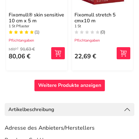
Fixomull® skin sensitive
Fixomull stretch 5
10 cm x 5 m
cmx10 m
1 St Pflaster
1 St
(1)
(0)
Pflichtangaben
Pflichtangaben
91,63 €
2
MRP
80,06 €
22,69 €
Weitere Produkte anzeigen
Artikelbeschreibung
Adresse des Anbieters/Herstellers