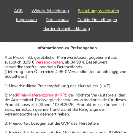
AGB
Widerrufsbelehrung
Bestellung widerrufen
Impressum
Datenschutz
Cookie-Einstellungen
Barrierefreiheitserklärung
Informationen zu Preisangaben
Alle Preise inkl. gesetzlicher Mehrwertsteuer, gegebenenfalls
zuzüglich 3,99 €
Versandkosten
, ab 34,99 € Bestellwert
versandkostenfrei innerhalb Deutschlands.
(Lieferung nach Österreich: 4,95 € Versandkosten unabhängig vom
Bestellwert)
1: Unverbindliche Preisempfehlung des Herstellers (UVP)
2:
MediPreis-Referenzpreis (MRP)
: der höchste Verkaufspreis, den
die Arzneimittel-Preisvergleichsseite www.medipreis.de für dieses
Produkt ausweist (Stand: 10.08.2026). Produktpreise können sich
zwischenzeitlich geändert und damit die Rangfolge der
Versandapotheken geändert haben.
3: Preisvorteil bezogen auf die UVP des Herstellers
4: Preisvorteil bezogen auf den MediPreis-Referenzpreis (MRP) für