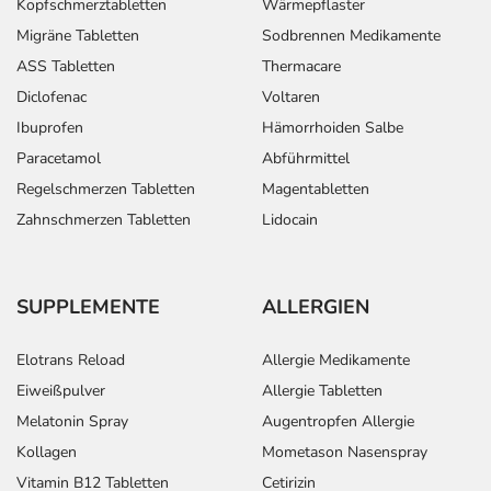
Kopfschmerztabletten
Wärmepflaster
Migräne Tabletten
Sodbrennen Medikamente
ASS Tabletten
Thermacare
Diclofenac
Voltaren
Ibuprofen
Hämorrhoiden Salbe
Paracetamol
Abführmittel
Regelschmerzen Tabletten
Magentabletten
Zahnschmerzen Tabletten
Lidocain
SUPPLEMENTE
ALLERGIEN
Elotrans Reload
Allergie Medikamente
Eiweißpulver
Allergie Tabletten
Melatonin Spray
Augentropfen Allergie
Kollagen
Mometason Nasenspray
Vitamin B12 Tabletten
Cetirizin