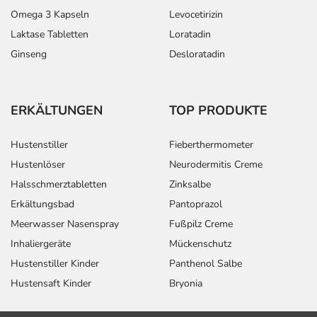
Omega 3 Kapseln
Levocetirizin
Laktase Tabletten
Loratadin
Ginseng
Desloratadin
ERKÄLTUNGEN
TOP PRODUKTE
Hustenstiller
Fieberthermometer
Hustenlöser
Neurodermitis Creme
Halsschmerztabletten
Zinksalbe
Erkältungsbad
Pantoprazol
Meerwasser Nasenspray
Fußpilz Creme
Inhaliergeräte
Mückenschutz
Hustenstiller Kinder
Panthenol Salbe
Hustensaft Kinder
Bryonia