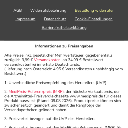
AGB
Widerrufsbelehrung
Bestellung widerrufen
Impressum
Datenschutz
Cookie-Einstellungen
Barrierefreiheitserklärung
Informationen zu Preisangaben
Alle Preise inkl. gesetzlicher Mehrwertsteuer, gegebenenfalls
zuzüglich 3,99 €
Versandkosten
, ab 34,99 € Bestellwert
versandkostenfrei innerhalb Deutschlands.
(Lieferung nach Österreich: 4,95 € Versandkosten unabhängig vom
Bestellwert)
1: Unverbindliche Preisempfehlung des Herstellers (UVP)
2:
MediPreis-Referenzpreis (MRP)
: der höchste Verkaufspreis, den
die Arzneimittel-Preisvergleichsseite www.medipreis.de für dieses
Produkt ausweist (Stand: 09.08.2026). Produktpreise können sich
zwischenzeitlich geändert und damit die Rangfolge der
Versandapotheken geändert haben.
3: Preisvorteil bezogen auf die UVP des Herstellers
4: Preisvorteil bezogen auf den MediPreis-Referenzpreis (MRP) für