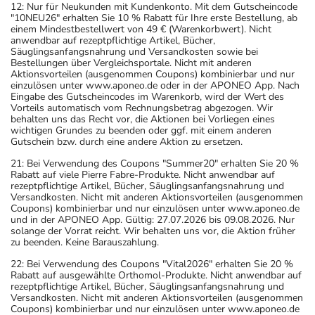
12: Nur für Neukunden mit Kundenkonto. Mit dem Gutscheincode
"10NEU26" erhalten Sie 10 % Rabatt für Ihre erste Bestellung, ab
einem Mindestbestellwert von 49 € (Warenkorbwert). Nicht
anwendbar auf rezeptpflichtige Artikel, Bücher,
Säuglingsanfangsnahrung und Versandkosten sowie bei
Bestellungen über Vergleichsportale. Nicht mit anderen
Aktionsvorteilen (ausgenommen Coupons) kombinierbar und nur
einzulösen unter www.aponeo.de oder in der APONEO App. Nach
Eingabe des Gutscheincodes im Warenkorb, wird der Wert des
Vorteils automatisch vom Rechnungsbetrag abgezogen. Wir
behalten uns das Recht vor, die Aktionen bei Vorliegen eines
wichtigen Grundes zu beenden oder ggf. mit einem anderen
Gutschein bzw. durch eine andere Aktion zu ersetzen.
21: Bei Verwendung des Coupons "Summer20" erhalten Sie 20 %
Rabatt auf viele Pierre Fabre-Produkte. Nicht anwendbar auf
rezeptpflichtige Artikel, Bücher, Säuglingsanfangsnahrung und
Versandkosten. Nicht mit anderen Aktionsvorteilen (ausgenommen
Coupons) kombinierbar und nur einzulösen unter www.aponeo.de
und in der APONEO App. Gültig: 27.07.2026 bis 09.08.2026. Nur
solange der Vorrat reicht. Wir behalten uns vor, die Aktion früher
zu beenden. Keine Barauszahlung.
22: Bei Verwendung des Coupons "Vital2026" erhalten Sie 20 %
Rabatt auf ausgewählte Orthomol-Produkte. Nicht anwendbar auf
rezeptpflichtige Artikel, Bücher, Säuglingsanfangsnahrung und
Versandkosten. Nicht mit anderen Aktionsvorteilen (ausgenommen
Coupons) kombinierbar und nur einzulösen unter www.aponeo.de