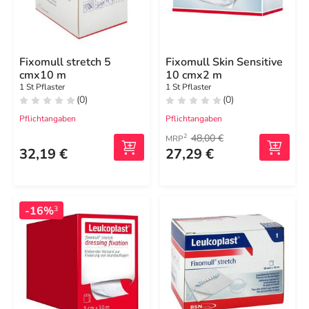
Fixomull stretch 5
Fixomull Skin Sensitive
cmx10 m
10 cmx2 m
1 St Pflaster
1 St Pflaster
(0)
(0)
Pflichtangaben
Pflichtangaben
48,00 €
2
MRP
32,19 €
27,29 €
-16%
3