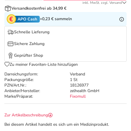
Refluthin, Lasea & Carmenthin Deals
Sport & Fitness
Täglich gut versorgt
inkl. MwSt. zzgl. Versand
Versandkostenfrei ab 34,99 €
Salus Deals
Tierapotheke
+0,23 €
sammeln
APO Cash
Schnelle Lieferung
Vitamine & Mineralstoffe
Sichere Zahlung
Marken
Geprüfter Shop
Zu meiner Favoriten-Liste hinzufügen
Darreichungsform:
Verband
Packungsgröße:
1 St
PZN/Art.Nr.:
18126977
Anbieter/Hersteller:
zelhealth GmbH
Marke/Präparat:
Fixomull
Zur Artikelbeschreibung
Bei diesem Artikel handelt es sich um ein Medizinprodukt.