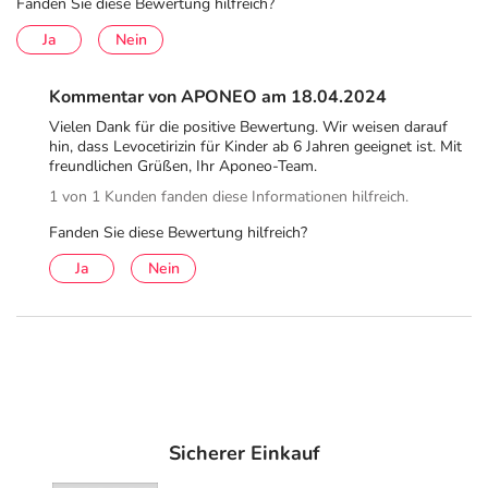
Fanden Sie diese Bewertung hilfreich?
besprechen. Sollten sich Ihre Symptome verschlimmern
Ja
Nein
oder nach 3 Tagen nicht gebessert haben, ist ärztlicher
Rat erforderlich.
Kommentar von APONEO am 18.04.2024
Hinweise
Vielen Dank für die positive Bewertung. Wir weisen darauf
hin, dass Levocetirizin für Kinder ab 6 Jahren geeignet ist. Mit
LEVOCETIRIZIN ADGC® enthält Lactose.
freundlichen Grüßen, Ihr Aponeo-Team.
1 von 1 Kunden fanden diese Informationen hilfreich.
Ist Ihre Nierenfunktion stark eingeschränkt oder sind Sie
gegen Levocetirizin, Cetirizin, Hydroxyzin oder einen
Fanden Sie diese Bewertung hilfreich?
sonstigen Bestandteil dieses Arzneimittels allergisch,
Ja
Nein
dürfen Sie LEVOCETIRIZIN ADGC® nicht verwenden.
Fragen Sie außerdem vor Einnahme des Medikaments
Ihre Ärztin oder Ihren Arzt um Rat, falls Sie schwanger
sind, dies vermuten oder stillen.
Bitte verwenden Sie dieses Arzneimittel nicht mehr nach
dem auf der Packung oder der Umverpackung
Sicherer Einkauf
angegebenen Verfallsdatum. Das Verfallsdatum bezieht
sich auf den letzten Tag des angegebenen Monats.