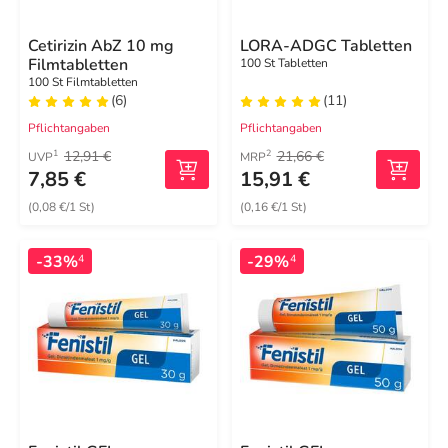
Cetirizin AbZ 10 mg
LORA-ADGC Tabletten
Filmtabletten
100 St Tabletten
100 St Filmtabletten
(6)
(11)
Pflichtangaben
Pflichtangaben
12,91 €
21,66 €
1
2
UVP
MRP
7,85 €
15,91 €
(0,08 €/1 St)
(0,16 €/1 St)
-33%
-29%
4
4