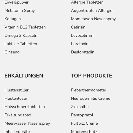
Eiweißpulver
Allergie Tabletten
Melatonin Spray
Augentropfen Allergie
Kollagen
Mometason Nasenspray
Vitamin B12 Tabletten
Cetirizin
Omega 3 Kapseln
Levocetirizin
Laktase Tabletten
Loratadin
Ginseng
Desloratadin
ERKÄLTUNGEN
TOP PRODUKTE
Hustenstiller
Fieberthermometer
Hustenlöser
Neurodermitis Creme
Halsschmerztabletten
Zinksalbe
Erkältungsbad
Pantoprazol
Meerwasser Nasenspray
Fußpilz Creme
Inhaliergeräte
Mückenschutz