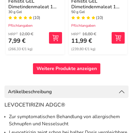
Fenistil GEL
Fenistil GEL
Dimetindenmaleat 1
Dimetindenmaleat 1
mg/g, zur Linderung von
mg/g, zur Linderung von
30 g Gel
50 g Gel
(10)
(10)
Juckreiz
Juckreiz
Pflichtangaben
Pflichtangaben
12,00 €
16,80 €
2
2
MRP
MRP
7,99 €
11,99 €
(266,33 €/1 kg)
(239,80 €/1 kg)
Weitere Produkte anzeigen
Artikelbeschreibung
LEVOCETIRIZIN ADGC®
Zur symptomatischen Behandlung von allergischem
Schnupfen und Nesselsucht
Levocetirizin zeigt schon bei halber Dosis vergleichbare