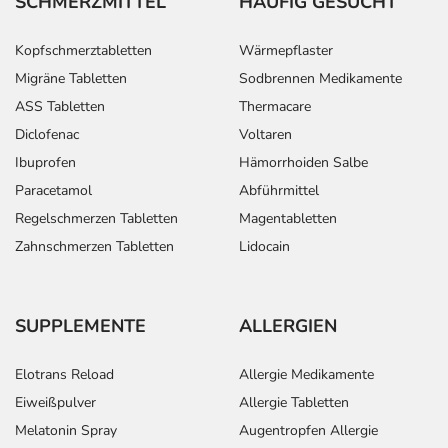
SCHMERZMITTEL
HÄUFIG GESUCHT
Kopfschmerztabletten
Wärmepflaster
Migräne Tabletten
Sodbrennen Medikamente
ASS Tabletten
Thermacare
Diclofenac
Voltaren
Ibuprofen
Hämorrhoiden Salbe
Paracetamol
Abführmittel
Regelschmerzen Tabletten
Magentabletten
Zahnschmerzen Tabletten
Lidocain
SUPPLEMENTE
ALLERGIEN
Elotrans Reload
Allergie Medikamente
Eiweißpulver
Allergie Tabletten
Melatonin Spray
Augentropfen Allergie