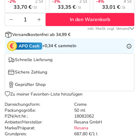
Refluthin, Lasea & Carmenthin Deals
Sport & Fitness
Täglich gut versorgt
-2%
2 St
-3%
3 St
-4%
4 St
33,70 €
33,35 €
33,01 €
/ St
/ St
/ St
Salus Deals
Tierapotheke
In den Warenkorb
inkl. MwSt. zzgl. Versand
Versandkostenfrei ab 34,99 €
Vitamine & Mineralstoffe
+0,34 €
sammeln
APO Cash
Marken
Schnelle Lieferung
Sichere Zahlung
Geprüfter Shop
Zu meiner Favoriten-Liste hinzufügen
Darreichungsform:
Creme
Packungsgröße:
50 ml
PZN/Art.Nr.:
18082062
Anbieter/Hersteller:
Resana GmbH
Marke/Präparat:
Resana
Grundpreis:
687,80 €/1 l