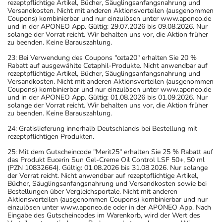
rezeptpflichtige Artikel, Bücher, Säuglingsanfangsnahrung und
Versandkosten. Nicht mit anderen Aktionsvorteilen (ausgenommen
Coupons) kombinierbar und nur einzulösen unter www.aponeo.de
und in der APONEO App. Gültig: 29.07.2026 bis 09.08.2026. Nur
solange der Vorrat reicht. Wir behalten uns vor, die Aktion früher
zu beenden. Keine Barauszahlung.
23: Bei Verwendung des Coupons "ceta20" erhalten Sie 20 %
Rabatt auf ausgewählte Cetaphil-Produkte. Nicht anwendbar auf
rezeptpflichtige Artikel, Bücher, Säuglingsanfangsnahrung und
Versandkosten. Nicht mit anderen Aktionsvorteilen (ausgenommen
Coupons) kombinierbar und nur einzulösen unter www.aponeo.de
und in der APONEO App. Gültig: 01.08.2026 bis 01.09.2026. Nur
solange der Vorrat reicht. Wir behalten uns vor, die Aktion früher
zu beenden. Keine Barauszahlung.
24: Gratislieferung innerhalb Deutschlands bei Bestellung mit
rezeptpflichtigen Produkten.
25: Mit dem Gutscheincode "Merit25" erhalten Sie 25 % Rabatt auf
das Produkt Eucerin Sun Gel-Creme Oil Control LSF 50+, 50 ml
(PZN 10832664). Gültig: 01.08.2026 bis 31.08.2026. Nur solange
der Vorrat reicht. Nicht anwendbar auf rezeptpflichtige Artikel,
Bücher, Säuglingsanfangsnahrung und Versandkosten sowie bei
Bestellungen über Vergleichsportale. Nicht mit anderen
Aktionsvorteilen (ausgenommen Coupons) kombinierbar und nur
einzulösen unter www.aponeo.de oder in der APONEO App. Nach
Eingabe des Gutscheincodes im Warenkorb, wird der Wert des