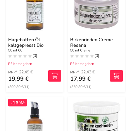
Hagebutten Öl
Birkenrinden Creme
kaltgepresst Bio
Resana
50 ml Öl
50 ml Creme
(0)
(0)
Pflichtangaben
Pflichtangaben
22,49 €
22,43 €
2
2
MRP
MRP
19,99 €
17,99 €
(399,80 €/1 l)
(359,80 €/1 l)
-16%
4