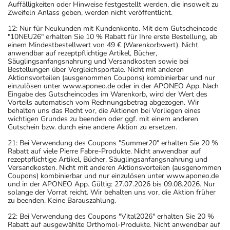
Auffälligkeiten oder Hinweise festgestellt werden, die insoweit zu
Zweifeln Anlass geben, werden nicht veröffentlicht.
12: Nur für Neukunden mit Kundenkonto. Mit dem Gutscheincode
"10NEU26" erhalten Sie 10 % Rabatt für Ihre erste Bestellung, ab
einem Mindestbestellwert von 49 € (Warenkorbwert). Nicht
anwendbar auf rezeptpflichtige Artikel, Bücher,
Säuglingsanfangsnahrung und Versandkosten sowie bei
Bestellungen über Vergleichsportale. Nicht mit anderen
Aktionsvorteilen (ausgenommen Coupons) kombinierbar und nur
einzulösen unter www.aponeo.de oder in der APONEO App. Nach
Eingabe des Gutscheincodes im Warenkorb, wird der Wert des
Vorteils automatisch vom Rechnungsbetrag abgezogen. Wir
behalten uns das Recht vor, die Aktionen bei Vorliegen eines
wichtigen Grundes zu beenden oder ggf. mit einem anderen
Gutschein bzw. durch eine andere Aktion zu ersetzen.
21: Bei Verwendung des Coupons "Summer20" erhalten Sie 20 %
Rabatt auf viele Pierre Fabre-Produkte. Nicht anwendbar auf
rezeptpflichtige Artikel, Bücher, Säuglingsanfangsnahrung und
Versandkosten. Nicht mit anderen Aktionsvorteilen (ausgenommen
Coupons) kombinierbar und nur einzulösen unter www.aponeo.de
und in der APONEO App. Gültig: 27.07.2026 bis 09.08.2026. Nur
solange der Vorrat reicht. Wir behalten uns vor, die Aktion früher
zu beenden. Keine Barauszahlung.
22: Bei Verwendung des Coupons "Vital2026" erhalten Sie 20 %
Rabatt auf ausgewählte Orthomol-Produkte. Nicht anwendbar auf