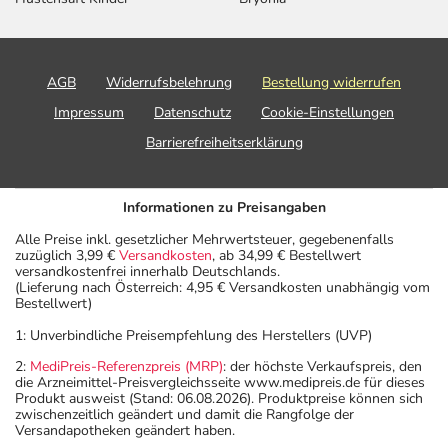
AGB
Widerrufsbelehrung
Bestellung widerrufen
Impressum
Datenschutz
Cookie-Einstellungen
Barrierefreiheitserklärung
Informationen zu Preisangaben
Alle Preise inkl. gesetzlicher Mehrwertsteuer, gegebenenfalls
zuzüglich 3,99 €
Versandkosten
, ab 34,99 € Bestellwert
versandkostenfrei innerhalb Deutschlands.
(Lieferung nach Österreich: 4,95 € Versandkosten unabhängig vom
Bestellwert)
1: Unverbindliche Preisempfehlung des Herstellers (UVP)
2:
MediPreis-Referenzpreis (MRP)
: der höchste Verkaufspreis, den
die Arzneimittel-Preisvergleichsseite www.medipreis.de für dieses
Produkt ausweist (Stand: 06.08.2026). Produktpreise können sich
zwischenzeitlich geändert und damit die Rangfolge der
Versandapotheken geändert haben.