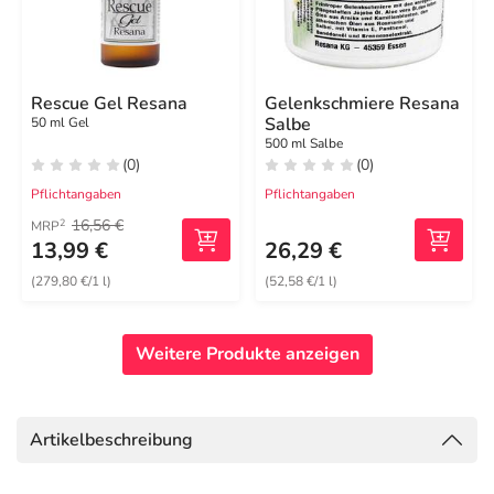
Rescue Gel Resana
Gelenkschmiere Resana
Salbe
50 ml Gel
500 ml Salbe
(0)
(0)
Pflichtangaben
Pflichtangaben
16,56 €
2
MRP
13,99 €
26,29 €
(279,80 €/1 l)
(52,58 €/1 l)
Weitere Produkte anzeigen
Artikelbeschreibung