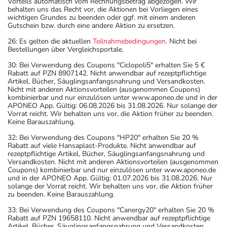
Vorteils automatisch vom Rechnungsbetrag abgezogen. Wir
behalten uns das Recht vor, die Aktionen bei Vorliegen eines
wichtigen Grundes zu beenden oder ggf. mit einem anderen
Gutschein bzw. durch eine andere Aktion zu ersetzen.
26: Es gelten die aktuellen
Teilnahmebedingungen
. Nicht bei
Bestellungen über Vergleichsportale.
30: Bei Verwendung des Coupons "Ciclopoli5" erhalten Sie 5 €
Rabatt auf PZN 8907142. Nicht anwendbar auf rezeptpflichtige
Artikel, Bücher, Säuglingsanfangsnahrung und Versandkosten.
Nicht mit anderen Aktionsvorteilen (ausgenommen Coupons)
kombinierbar und nur einzulösen unter www.aponeo.de und in der
APONEO App. Gültig: 06.08.2026 bis 31.08.2026. Nur solange der
Vorrat reicht. Wir behalten uns vor, die Aktion früher zu beenden.
Keine Barauszahlung.
32: Bei Verwendung des Coupons "HP20" erhalten Sie 20 %
Rabatt auf viele Hansaplast-Produkte. Nicht anwendbar auf
rezeptpflichtige Artikel, Bücher, Säuglingsanfangsnahrung und
Versandkosten. Nicht mit anderen Aktionsvorteilen (ausgenommen
Coupons) kombinierbar und nur einzulösen unter www.aponeo.de
und in der APONEO App. Gültig: 01.07.2026 bis 31.08.2026. Nur
solange der Vorrat reicht. Wir behalten uns vor, die Aktion früher
zu beenden. Keine Barauszahlung.
33: Bei Verwendung des Coupons "Canergy20" erhalten Sie 20 %
Rabatt auf PZN 19658110. Nicht anwendbar auf rezeptpflichtige
Artikel, Bücher, Säuglingsanfangsnahrung und Versandkosten.