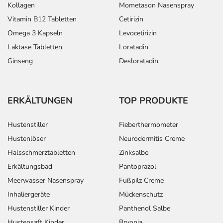
Kollagen
Mometason Nasenspray
Vitamin B12 Tabletten
Cetirizin
Omega 3 Kapseln
Levocetirizin
Laktase Tabletten
Loratadin
Ginseng
Desloratadin
ERKÄLTUNGEN
TOP PRODUKTE
Hustenstiller
Fieberthermometer
Hustenlöser
Neurodermitis Creme
Halsschmerztabletten
Zinksalbe
Erkältungsbad
Pantoprazol
Meerwasser Nasenspray
Fußpilz Creme
Inhaliergeräte
Mückenschutz
Hustenstiller Kinder
Panthenol Salbe
Hustensaft Kinder
Bryonia