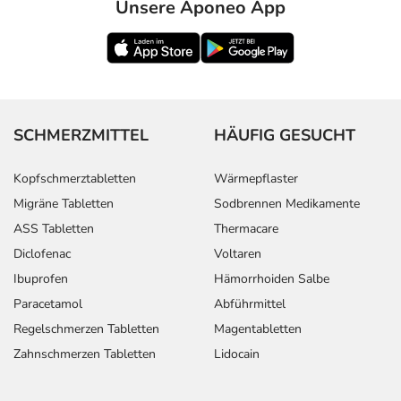
Unsere Aponeo App
SCHMERZMITTEL
HÄUFIG GESUCHT
Kopfschmerztabletten
Wärmepflaster
Migräne Tabletten
Sodbrennen Medikamente
ASS Tabletten
Thermacare
Diclofenac
Voltaren
Ibuprofen
Hämorrhoiden Salbe
Paracetamol
Abführmittel
Regelschmerzen Tabletten
Magentabletten
Zahnschmerzen Tabletten
Lidocain