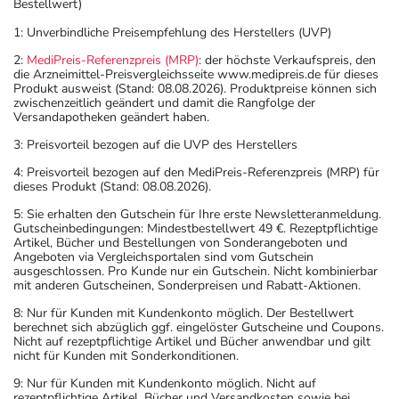
Bestellwert)
1: Unverbindliche Preisempfehlung des Herstellers (UVP)
2:
MediPreis-Referenzpreis (MRP)
: der höchste Verkaufspreis, den
die Arzneimittel-Preisvergleichsseite www.medipreis.de für dieses
Produkt ausweist (Stand: 08.08.2026). Produktpreise können sich
zwischenzeitlich geändert und damit die Rangfolge der
Versandapotheken geändert haben.
3: Preisvorteil bezogen auf die UVP des Herstellers
4: Preisvorteil bezogen auf den MediPreis-Referenzpreis (MRP) für
dieses Produkt (Stand: 08.08.2026).
5: Sie erhalten den Gutschein für Ihre erste Newsletteranmeldung.
Gutscheinbedingungen: Mindestbestellwert 49 €. Rezeptpflichtige
Artikel, Bücher und Bestellungen von Sonderangeboten und
Angeboten via Vergleichsportalen sind vom Gutschein
ausgeschlossen. Pro Kunde nur ein Gutschein. Nicht kombinierbar
mit anderen Gutscheinen, Sonderpreisen und Rabatt-Aktionen.
8: Nur für Kunden mit Kundenkonto möglich. Der Bestellwert
berechnet sich abzüglich ggf. eingelöster Gutscheine und Coupons.
Nicht auf rezeptpflichtige Artikel und Bücher anwendbar und gilt
nicht für Kunden mit Sonderkonditionen.
9: Nur für Kunden mit Kundenkonto möglich. Nicht auf
rezeptpflichtige Artikel, Bücher und Versandkosten sowie bei