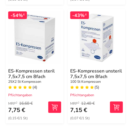
-54%
-43%
4
4
ES-Kompressen steril
ES-Kompressen unsteril
7,5x7,5 cm 8fach
7,5x7,5 cm 8fach
25X2 St Kompressen
100 St Kompressen
(4)
(5)
Pflichtangaben
Pflichtangaben
16,68 €
12,48 €
2
2
MRP
MRP
7,75 €
7,15 €
(0,15 €/1 St)
(0,07 €/1 St)