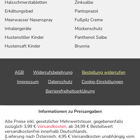
Halsschmerztabletten
Zinksalbe
Erkältungsbad
Pantoprazol
Meerwasser Nasenspray
Fußpilz Creme
Inhaliergeräte
Mückenschutz
Hustenstiller Kinder
Panthenol Salbe
Hustensaft Kinder
Bryonia
AGB
Widerrufsbelehrung
Bestellung widerrufen
Impressum
Datenschutz
Cookie-Einstellungen
Barrierefreiheitserklärung
Informationen zu Preisangaben
Alle Preise inkl. gesetzlicher Mehrwertsteuer, gegebenenfalls
zuzüglich 3,99 €
Versandkosten
, ab 34,99 € Bestellwert
versandkostenfrei innerhalb Deutschlands.
(Lieferung nach Österreich: 4,95 € Versandkosten unabhängig vom