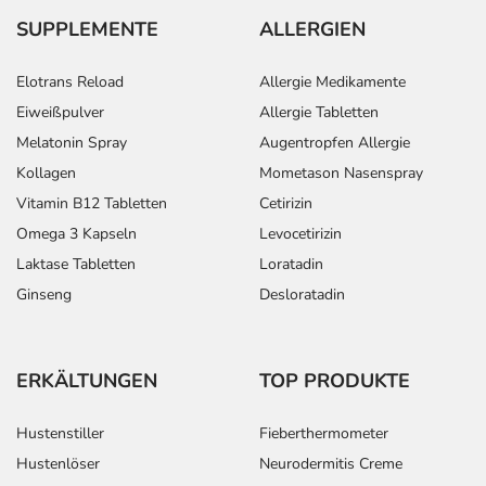
SUPPLEMENTE
ALLERGIEN
Elotrans Reload
Allergie Medikamente
Eiweißpulver
Allergie Tabletten
Melatonin Spray
Augentropfen Allergie
Kollagen
Mometason Nasenspray
Vitamin B12 Tabletten
Cetirizin
Omega 3 Kapseln
Levocetirizin
Laktase Tabletten
Loratadin
Ginseng
Desloratadin
ERKÄLTUNGEN
TOP PRODUKTE
Hustenstiller
Fieberthermometer
Hustenlöser
Neurodermitis Creme