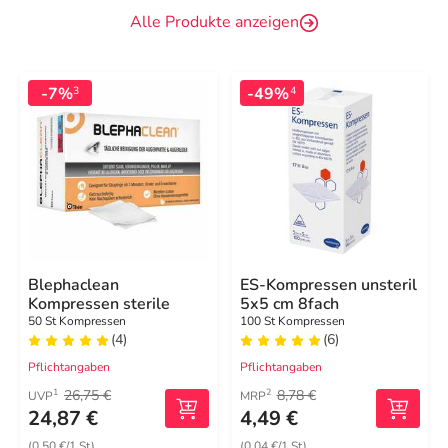
Alle Produkte anzeigen
-7%
-49%
3
4
Blephaclean
ES-Kompressen unsteril
Kompressen sterile
5x5 cm 8fach
50 St Kompressen
100 St Kompressen
(4)
(6)
Pflichtangaben
Pflichtangaben
26,75 €
8,78 €
1
2
UVP
MRP
24,87 €
4,49 €
(0,50 €/1 St)
(0,04 €/1 St)