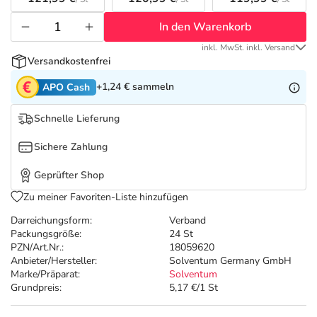
Refluthin, Lasea & Carmenthin Deals
Sport & Fitness
Täglich gut versorgt
In den Warenkorb
Salus Deals
Tierapotheke
inkl. MwSt. inkl. Versand
Versandkostenfrei
Vitamine & Mineralstoffe
+1,24 €
sammeln
APO Cash
Schnelle Lieferung
Marken
Sichere Zahlung
Geprüfter Shop
Zu meiner Favoriten-Liste hinzufügen
Darreichungsform:
Verband
Packungsgröße:
24 St
PZN/Art.Nr.:
18059620
Anbieter/Hersteller:
Solventum Germany GmbH
Marke/Präparat:
Solventum
Grundpreis:
5,17 €/1 St