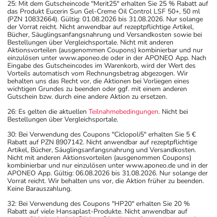
25: Mit dem Gutscheincode "Merit25" erhalten Sie 25 % Rabatt auf
das Produkt Eucerin Sun Gel-Creme Oil Control LSF 50+, 50 ml
(PZN 10832664). Gültig: 01.08.2026 bis 31.08.2026. Nur solange
der Vorrat reicht. Nicht anwendbar auf rezeptpflichtige Artikel,
Bücher, Säuglingsanfangsnahrung und Versandkosten sowie bei
Bestellungen über Vergleichsportale. Nicht mit anderen
Aktionsvorteilen (ausgenommen Coupons) kombinierbar und nur
einzulösen unter www.aponeo.de oder in der APONEO App. Nach
Eingabe des Gutscheincodes im Warenkorb, wird der Wert des
Vorteils automatisch vom Rechnungsbetrag abgezogen. Wir
behalten uns das Recht vor, die Aktionen bei Vorliegen eines
wichtigen Grundes zu beenden oder ggf. mit einem anderen
Gutschein bzw. durch eine andere Aktion zu ersetzen.
26: Es gelten die aktuellen
Teilnahmebedingungen
. Nicht bei
Bestellungen über Vergleichsportale.
30: Bei Verwendung des Coupons "Ciclopoli5" erhalten Sie 5 €
Rabatt auf PZN 8907142. Nicht anwendbar auf rezeptpflichtige
Artikel, Bücher, Säuglingsanfangsnahrung und Versandkosten.
Nicht mit anderen Aktionsvorteilen (ausgenommen Coupons)
kombinierbar und nur einzulösen unter www.aponeo.de und in der
APONEO App. Gültig: 06.08.2026 bis 31.08.2026. Nur solange der
Vorrat reicht. Wir behalten uns vor, die Aktion früher zu beenden.
Keine Barauszahlung.
32: Bei Verwendung des Coupons "HP20" erhalten Sie 20 %
Rabatt auf viele Hansaplast-Produkte. Nicht anwendbar auf