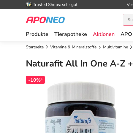
Trusted Shops: sehr gut
Ver
Produkte
Tierapotheke
Aktionen
APO
Startseite
Vitamine & Mineralstoffe
Multivitamine
Naturafit All In One A-Z 
-10%
4