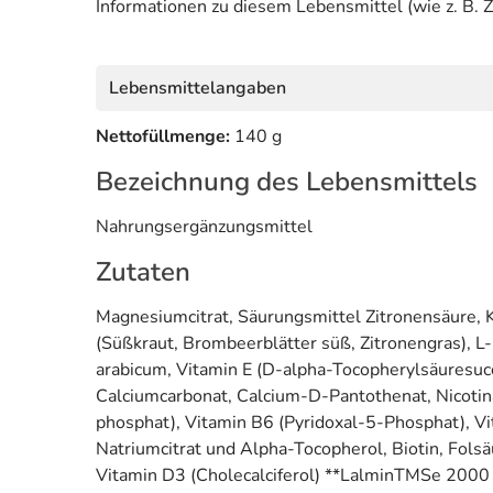
Informationen zu diesem Lebensmittel (wie z. B. Z
Lebensmittelangaben
Nettofüllmenge:
140 g
Bezeichnung des Lebensmittels
Nahrungsergänzungsmittel
Zutaten
Magnesiumcitrat, Säurungsmittel Zitronensäure, Kal
(Süßkraut, Brombeerblätter süß, Zitronengras), L
arabicum, Vitamin E (D-alpha-Tocopherylsäuresucci
Calciumcarbonat, Calcium-D-Pantothenat, Nicotina
phosphat), Vitamin B6 (Pyridoxal-5-Phosphat), Vit
Natriumcitrat und Alpha-Tocopherol, Biotin, Fols
Vitamin D3 (Cholecalciferol) **LalminTMSe 2000 *