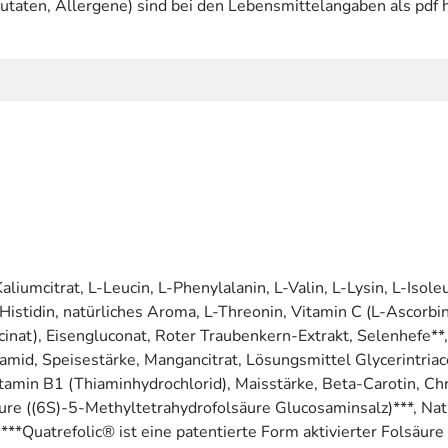
utaten, Allergene) sind bei den Lebensmittelangaben als pdf h
iumcitrat, L-Leucin, L-Phenylalanin, L-Valin, L-Lysin, L-Isole
-Histidin, natürliches Aroma, L-Threonin, Vitamin C (L-Ascorb
nat), Eisengluconat, Roter Traubenkern-Extrakt, Selenhefe**, 
mid, Speisestärke, Mangancitrat, Lösungsmittel Glycerintriac
amin B1 (Thiaminhydrochlorid), Maisstärke, Beta-Carotin, Chro
äure ((6S)-5-Methyltetrahydrofolsäure Glucosaminsalz)***, N
**Quatrefolic® ist eine patentierte Form aktivierter Folsäure