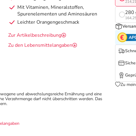
214,21
Mit Vitaminen, Mineralstoffen,
280 
Spurenelementen und Aminosäuren
164,25
Leichter Orangengeschmack
Versan
Zur Artikelbeschreibung
AP
Zu den Lebensmittelangaben
Schne
Siche
Geprü
Zu mein
sgewogene und abwechslungsreiche Ernährung und eine
e Verzehrmenge darf nicht überschritten werden. Das
ern.
telangaben