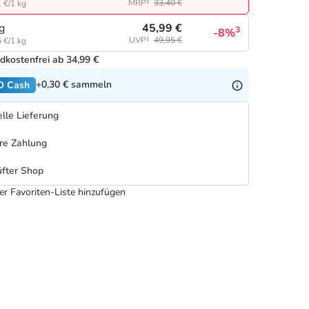
MRP²
33,40 €
 €/1 kg
45,99 €
g
3
-8%
UVP¹
49,95 €
 €/1 kg
dkostenfrei ab 34,99 €
+0,30 €
sammeln
O Cash
lle Lieferung
re Zahlung
fter Shop
er Favoriten-Liste hinzufügen