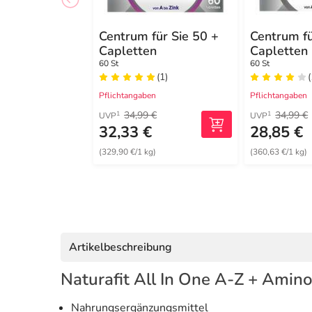
Centrum für Sie 50 +
Centrum fü
Capletten
Capletten
60 St
60 St
(1)
(
Pflichtangaben
Pflichtangaben
34,99 €
34,99 €
1
1
UVP
UVP
32,33 €
28,85 €
(329,90 €/1 kg)
(360,63 €/1 kg)
Artikelbeschreibung
Naturafit All In One A-Z + Amin
Nahrungsergänzungsmittel