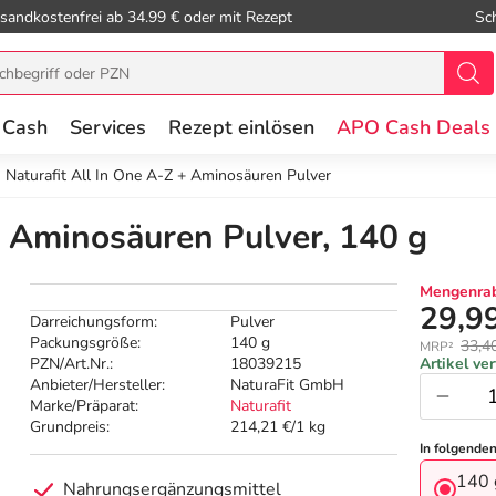
sandkostenfrei ab 34.99 € oder mit Rezept
Sc
 Cash
Services
Rezept einlösen
APO Cash Deals
Naturafit All In One A-Z + Aminosäuren Pulver
+ Aminosäuren Pulver, 140 g
Mengenrab
29,9
Darreichungsform:
Pulver
Packungsgröße:
140 g
33,4
MRP²
PZN/Art.Nr.:
18039215
Artikel ve
Anbieter/Hersteller:
NaturaFit GmbH
Marke/Präparat:
Naturafit
Grundpreis:
214,21 €/1 kg
In folgende
140 
Nahrungsergänzungsmittel