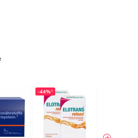
e
-44%
-14%
3
3