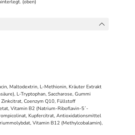
interlegt. (oben)
ucin, Maltodextrin, L-Methionin, Kräuter Extrakt
insäure), L-Tryptophan, Saccharose, Gummi
Zinkcitrat, Coenzym Q10, Füllstoff
etat, Vitamin B2 (Natrium-Riboflavin-5´-
mpicolinat, Kupfercitrat, Antioxidationsmittel
atriummolybdat, Vitamin B12 (Methylcobalamin),