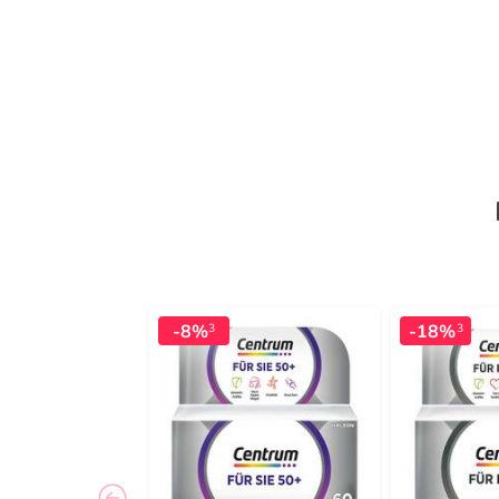
-8%
-18%
3
3