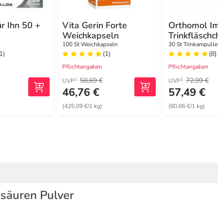
r Ihn 50 +
Vita Gerin Forte
Orthomol I
Weichkapseln
Trinkfläschc
100 St Weichkapseln
30 St Trinkampulle
1)
(1)
(8)
Pflichtangaben
Pflichtangaben
58,69 €
72,99 €
1
1
UVP
UVP
46,76 €
57,49 €
(425,09 €/1 kg)
(80,86 €/1 kg)
osäuren Pulver