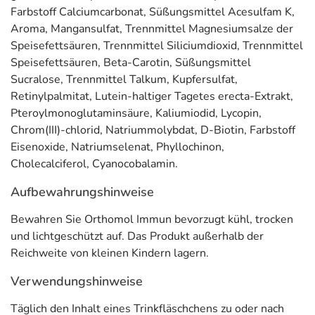
tragen zu
einem normalen Energiestoffwechsel
bei. Vitamin C, Vitamin E,
Farbstoff Calciumcarbonat, Süßungsmittel Acesulfam K,
Riboflavin (Vitamin B2), Zink, Selen, Kupfer und Mangan tragen dazu bei,
die
Aroma, Mangansulfat, Trennmittel Magnesiumsalze der
Zellen vor oxidativem Stress zu schützen
.
Speisefettsäuren, Trennmittel Siliciumdioxid, Trennmittel
Speisefettsäuren, Beta-Carotin, Süßungsmittel
Anwendung
Sucralose, Trennmittel Talkum, Kupfersulfat,
Täglich den Inhalt eines Trinkfläschchens zu oder nach
Retinylpalmitat, Lutein-haltiger Tagetes erecta-Extrakt,
einer Mahlzeit zusammen mit den Tabletten einnehmen.
Pteroylmonoglutaminsäure, Kaliumiodid, Lycopin,
Vor Gebrauch gut schütteln.
Chrom(III)-chlorid, Natriummolybdat, D-Biotin, Farbstoff
Eisenoxide, Natriumselenat, Phyllochinon,
Adresse des Lebensmittel-Unternehmens
Cholecalciferol, Cyanocobalamin.
Orthomol pharmazeutische
Aufbewahrungshinweise
Herzogstr. 30
40764 Langenfeld
Bewahren Sie Orthomol Immun bevorzugt kühl, trocken
und lichtgeschützt auf. Das Produkt außerhalb der
Reichweite von kleinen Kindern lagern.
Verwendungshinweise
Täglich den Inhalt eines Trinkfläschchens zu oder nach