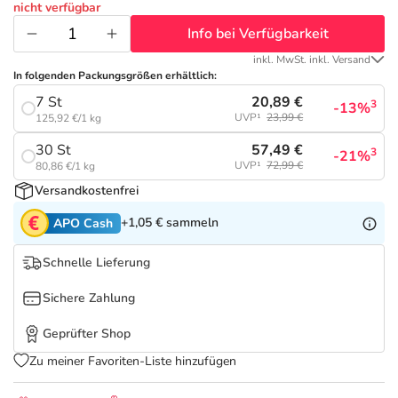
Refluthin, Lasea & Carmenthin Deals
Sport & Fitness
Täglich gut versorgt
nicht verfügbar
Info bei Verfügbarkeit
Salus Deals
Tierapotheke
inkl. MwSt. inkl. Versand
In folgenden Packungsgrößen erhältlich:
20,89 €
7 St
Vitamine & Mineralstoffe
3
-13%
UVP¹
23,99 €
125,92 €/1 kg
57,49 €
30 St
3
-21%
Marken
UVP¹
72,99 €
80,86 €/1 kg
Versandkostenfrei
+1,05 €
sammeln
APO Cash
Schnelle Lieferung
Sichere Zahlung
Geprüfter Shop
Zu meiner Favoriten-Liste hinzufügen