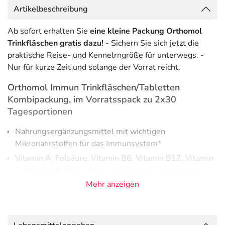
Artikelbeschreibung
Ab sofort erhalten Sie
eine kleine Packung Orthomol
Trinkfläschen gratis dazu!
- Sichern Sie sich jetzt die
praktische Reise- und Kennelrngröße für unterwegs. -
Nur für kurze Zeit und solange der Vorrat reicht.
Orthomol Immun Trinkfläschen/Tabletten
Kombipackung, im Vorratsspack zu 2x30
Tagesportionen
Nahrungsergänzungsmittel mit wichtigen
Mikronährstoffen für das Immunsystem*
Vitamin A, Folsäure, Vitamin B6, Vitamin B12, Vitamin
C, Vitamin D, Selen, Eisen, Kupfer und Zink tragen zu
einer normalen Funktion des Immunsystems bei
Mehr anzeigen
1 Tagesportion = 1 Trinkfläschchen + 2 Tabletten
(Inhalt 60 Tagesportionen)
lactosefrei und glutenfrei