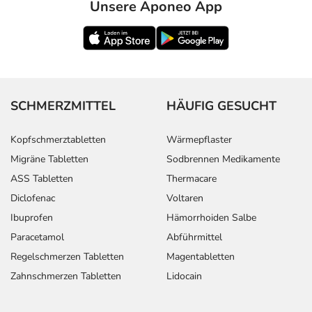
Unsere Aponeo App
SCHMERZMITTEL
HÄUFIG GESUCHT
Kopfschmerztabletten
Wärmepflaster
Migräne Tabletten
Sodbrennen Medikamente
ASS Tabletten
Thermacare
Diclofenac
Voltaren
Ibuprofen
Hämorrhoiden Salbe
Paracetamol
Abführmittel
Regelschmerzen Tabletten
Magentabletten
Zahnschmerzen Tabletten
Lidocain