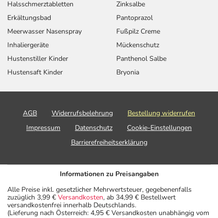
Halsschmerztabletten
Zinksalbe
Erkältungsbad
Pantoprazol
Meerwasser Nasenspray
Fußpilz Creme
Inhaliergeräte
Mückenschutz
Hustenstiller Kinder
Panthenol Salbe
Hustensaft Kinder
Bryonia
AGB
Widerrufsbelehrung
Bestellung widerrufen
Impressum
Datenschutz
Cookie-Einstellungen
Barrierefreiheitserklärung
Informationen zu Preisangaben
Alle Preise inkl. gesetzlicher Mehrwertsteuer, gegebenenfalls
zuzüglich 3,99 €
Versandkosten
, ab 34,99 € Bestellwert
versandkostenfrei innerhalb Deutschlands.
(Lieferung nach Österreich: 4,95 € Versandkosten unabhängig vom