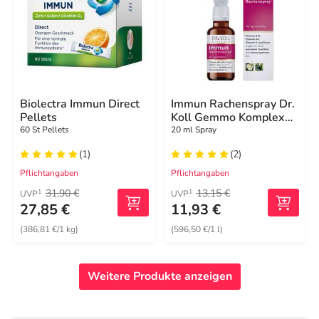
Biolectra Immun Direct
Immun Rachenspray Dr.
Pellets
Koll Gemmo Komplex
Vit.B6 B12
60 St Pellets
20 ml Spray
(1)
(2)
Pflichtangaben
Pflichtangaben
31,90 €
13,15 €
1
1
UVP
UVP
27,85 €
11,93 €
(386,81 €/1 kg)
(596,50 €/1 l)
Weitere Produkte anzeigen