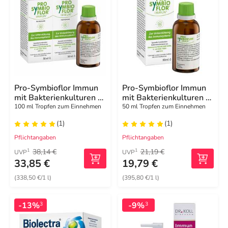
Pro-Symbioflor Immun
Pro-Symbioflor Immun
mit Bakterienkulturen &
mit Bakterienkulturen &
Zink
Zink
100 ml Tropfen zum Einnehmen
50 ml Tropfen zum Einnehmen
(1)
(1)
Pflichtangaben
Pflichtangaben
38,14 €
21,19 €
1
1
UVP
UVP
33,85 €
19,79 €
(338,50 €/1 l)
(395,80 €/1 l)
-13%
-9%
3
3