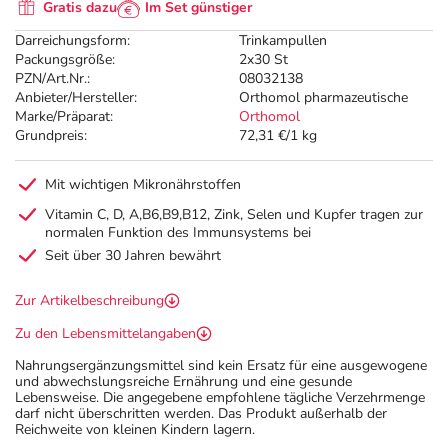
Gratis dazu
Im Set günstiger
Darreichungsform:
Trinkampullen
Packungsgröße:
2x30 St
PZN/Art.Nr.:
08032138
Anbieter/Hersteller:
Orthomol pharmazeutische
Marke/Präparat:
Orthomol
Grundpreis:
72,31 €/1 kg
Mit wichtigen Mikronährstoffen
Vitamin C, D, A,B6,B9,B12, Zink, Selen und Kupfer tragen zur
normalen Funktion des Immunsystems bei
Seit über 30 Jahren bewährt
Zur Artikelbeschreibung
Zu den Lebensmittelangaben
Nahrungsergänzungsmittel sind kein Ersatz für eine ausgewogene
und abwechslungsreiche Ernährung und eine gesunde
Lebensweise. Die angegebene empfohlene tägliche Verzehrmenge
darf nicht überschritten werden. Das Produkt außerhalb der
Reichweite von kleinen Kindern lagern.