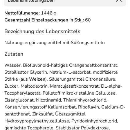
Lebensmittelangaben
Mit wichtigen Mikronährstoffen für das
Nettofüllmenge:
1446 g
Immunsystem*
Gesamtzahl Einzelpackungen in Stk.:
60
Orthomol Immun Trinkfläschchen/Tabletten
Bezeichnung des Lebensmittels
Kombipackung ist ein
Nahrungsergänzungsmittel
. Es
Nahrungsergänzungsmittel mit Süßungsmitteln
enthält wichtige
Mikronährstoffe für das Immunsystem,
wie z.B. Vitamin A, Folsäure, Vitamin B6, Vitamin B12,
Zutaten
Vitamin C, Vitamin D, Selen, Eisen, Kupfer und Zink.*
Vitamin C, Vitamin E, Riboflavin (Vitamin B2), Zink, Selen,
Wasser, Bioflavonoid-haltiges Orangensaftkonzentrat,
Kupfer und Mangan tragen dazu bei,
die Zellen vor
Stabilisator Glycerin, Natrium-L-ascorbat, modifizierte
oxidativem Stress zu schützen.
Stärke (aus
Weizen
), Säuerungsmittel Citronensäure,
Zucker, Maltodextrin, Maracujasaftkonzentrat, DL-alpha-
* Vitamin A, Folsäure, Vitamin B6, Vitamin B12, Vitamin C, Vitamin D, Selen,
Tocopherylacetat, Füllstoff mikrokristalline Cellulose,
Eisen, Kupfer und Zink tragen zu
einer normalen Funktion des
Eisengluconat, Nicotinamid, Thiaminhydrochlorid,
Immunsystems
bei. Vitamin A, Riboflavin (Vitamin B2), Biotin und Niacin
Konservierungsstoff Kaliumsorbat, Riboflavin, Calcium-D-
tragen zur
Erhaltung normaler Schleimhäute
bei. Vitamin A, Thiamin
pantothenat, Zinksulfat, Überzugmittel
(Vitamin B1), Riboflavin (Vitamin B2), Vitamin B6, Vitamin B12,
Hydroxypropylmethylcellulose, Pyridoxinhydrochlorid,
Pantothensäure, Niacin, Vitamin C, Biotin, Jod, Mangan, Eisen und Kupfer
gemischte Tocopherole, Stabilisator Polydextrose,