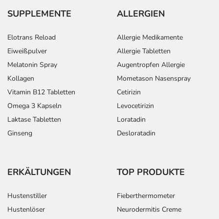
SUPPLEMENTE
ALLERGIEN
Elotrans Reload
Allergie Medikamente
Eiweißpulver
Allergie Tabletten
Melatonin Spray
Augentropfen Allergie
Kollagen
Mometason Nasenspray
Vitamin B12 Tabletten
Cetirizin
Omega 3 Kapseln
Levocetirizin
Laktase Tabletten
Loratadin
Ginseng
Desloratadin
ERKÄLTUNGEN
TOP PRODUKTE
Hustenstiller
Fieberthermometer
Hustenlöser
Neurodermitis Creme