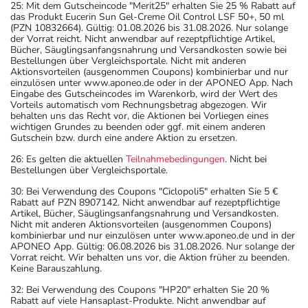
25: Mit dem Gutscheincode "Merit25" erhalten Sie 25 % Rabatt auf
das Produkt Eucerin Sun Gel-Creme Oil Control LSF 50+, 50 ml
(PZN 10832664). Gültig: 01.08.2026 bis 31.08.2026. Nur solange
der Vorrat reicht. Nicht anwendbar auf rezeptpflichtige Artikel,
Bücher, Säuglingsanfangsnahrung und Versandkosten sowie bei
Bestellungen über Vergleichsportale. Nicht mit anderen
Aktionsvorteilen (ausgenommen Coupons) kombinierbar und nur
einzulösen unter www.aponeo.de oder in der APONEO App. Nach
Eingabe des Gutscheincodes im Warenkorb, wird der Wert des
Vorteils automatisch vom Rechnungsbetrag abgezogen. Wir
behalten uns das Recht vor, die Aktionen bei Vorliegen eines
wichtigen Grundes zu beenden oder ggf. mit einem anderen
Gutschein bzw. durch eine andere Aktion zu ersetzen.
26: Es gelten die aktuellen
Teilnahmebedingungen
. Nicht bei
Bestellungen über Vergleichsportale.
30: Bei Verwendung des Coupons "Ciclopoli5" erhalten Sie 5 €
Rabatt auf PZN 8907142. Nicht anwendbar auf rezeptpflichtige
Artikel, Bücher, Säuglingsanfangsnahrung und Versandkosten.
Nicht mit anderen Aktionsvorteilen (ausgenommen Coupons)
kombinierbar und nur einzulösen unter www.aponeo.de und in der
APONEO App. Gültig: 06.08.2026 bis 31.08.2026. Nur solange der
Vorrat reicht. Wir behalten uns vor, die Aktion früher zu beenden.
Keine Barauszahlung.
32: Bei Verwendung des Coupons "HP20" erhalten Sie 20 %
Rabatt auf viele Hansaplast-Produkte. Nicht anwendbar auf