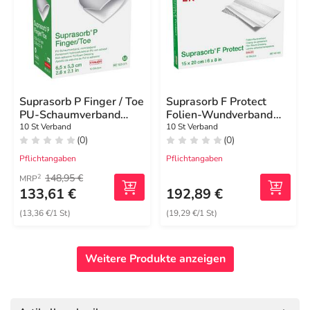
Suprasorb P Finger / Toe
Suprasorb F Protect
PU-Schaumverband
Folien-Wundverband
steril Größe M
15x20 cm ste.
10 St Verband
10 St Verband
(0)
(0)
Pflichtangaben
Pflichtangaben
148,95 €
2
MRP
133,61 €
192,89 €
(13,36 €/1 St)
(19,29 €/1 St)
Weitere Produkte anzeigen