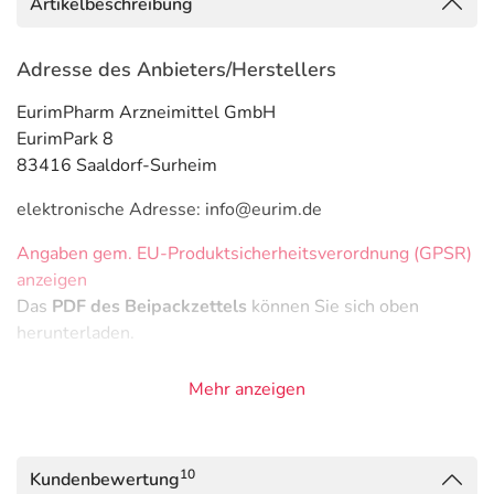
Artikelbeschreibung
Adresse des Anbieters/Herstellers
EurimPharm Arzneimittel GmbH
EurimPark 8
83416 Saaldorf-Surheim
elektronische Adresse: info@eurim.de
Angaben gem. EU-Produktsicherheitsverordnung (GPSR)
anzeigen
Das
PDF des Beipackzettels
können Sie sich oben
herunterladen.
Mehr anzeigen
10
Kundenbewertung