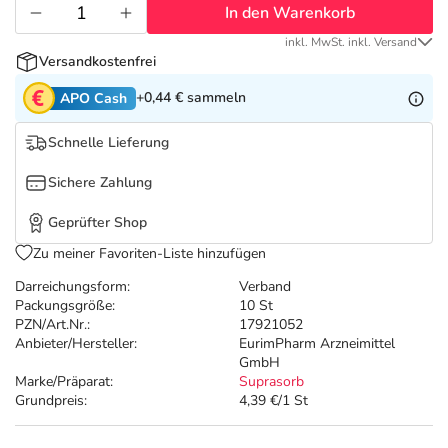
Refluthin, Lasea & Carmenthin Deals
Sport & Fitness
Täglich gut versorgt
In den Warenkorb
inkl. MwSt. inkl. Versand
Salus Deals
Tierapotheke
Versandkostenfrei
+0,44 €
sammeln
APO Cash
Vitamine & Mineralstoffe
Schnelle Lieferung
Marken
Sichere Zahlung
Geprüfter Shop
Zu meiner Favoriten-Liste hinzufügen
Darreichungsform:
Verband
Packungsgröße:
10 St
PZN/Art.Nr.:
17921052
Anbieter/Hersteller:
EurimPharm Arzneimittel
GmbH
Marke/Präparat:
Suprasorb
Grundpreis:
4,39 €/1 St