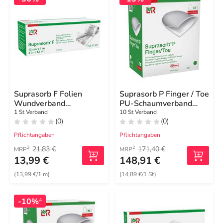
Suprasorb F Folien
Suprasorb P Finger / Toe
Wundverband
PU-Schaumverband
10cmx1m gerollt unste.
steril Größe L
1 St Verband
10 St Verband
(0)
(0)
Pflichtangaben
Pflichtangaben
21,83 €
171,40 €
2
2
MRP
MRP
13,99 €
148,91 €
(13,99 €/1 m)
(14,89 €/1 St)
-10%
4