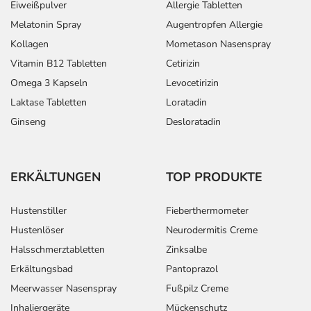
Eiweißpulver
Allergie Tabletten
Melatonin Spray
Augentropfen Allergie
Kollagen
Mometason Nasenspray
Vitamin B12 Tabletten
Cetirizin
Omega 3 Kapseln
Levocetirizin
Laktase Tabletten
Loratadin
Ginseng
Desloratadin
ERKÄLTUNGEN
TOP PRODUKTE
Hustenstiller
Fieberthermometer
Hustenlöser
Neurodermitis Creme
Halsschmerztabletten
Zinksalbe
Erkältungsbad
Pantoprazol
Meerwasser Nasenspray
Fußpilz Creme
Inhaliergeräte
Mückenschutz