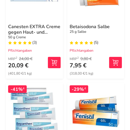
Canesten EXTRA Creme
Betaisodona Salbe
gegen Haut- und
25 g Salbe
Fußpilzerkrankungen
50 g Creme
(3)
(5)
Pflichtangaben
Pflichtangaben
24,00 €
9,80 €
2
2
MRP
MRP
20,09 €
7,95 €
(401,80 €/1 kg)
(318,00 €/1 kg)
-41%
-29%
4
4