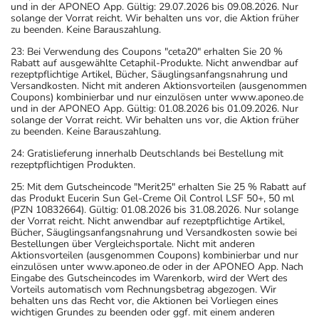
und in der APONEO App. Gültig: 29.07.2026 bis 09.08.2026. Nur
solange der Vorrat reicht. Wir behalten uns vor, die Aktion früher
zu beenden. Keine Barauszahlung.
23: Bei Verwendung des Coupons "ceta20" erhalten Sie 20 %
Rabatt auf ausgewählte Cetaphil-Produkte. Nicht anwendbar auf
rezeptpflichtige Artikel, Bücher, Säuglingsanfangsnahrung und
Versandkosten. Nicht mit anderen Aktionsvorteilen (ausgenommen
Coupons) kombinierbar und nur einzulösen unter www.aponeo.de
und in der APONEO App. Gültig: 01.08.2026 bis 01.09.2026. Nur
solange der Vorrat reicht. Wir behalten uns vor, die Aktion früher
zu beenden. Keine Barauszahlung.
24: Gratislieferung innerhalb Deutschlands bei Bestellung mit
rezeptpflichtigen Produkten.
25: Mit dem Gutscheincode "Merit25" erhalten Sie 25 % Rabatt auf
das Produkt Eucerin Sun Gel-Creme Oil Control LSF 50+, 50 ml
(PZN 10832664). Gültig: 01.08.2026 bis 31.08.2026. Nur solange
der Vorrat reicht. Nicht anwendbar auf rezeptpflichtige Artikel,
Bücher, Säuglingsanfangsnahrung und Versandkosten sowie bei
Bestellungen über Vergleichsportale. Nicht mit anderen
Aktionsvorteilen (ausgenommen Coupons) kombinierbar und nur
einzulösen unter www.aponeo.de oder in der APONEO App. Nach
Eingabe des Gutscheincodes im Warenkorb, wird der Wert des
Vorteils automatisch vom Rechnungsbetrag abgezogen. Wir
behalten uns das Recht vor, die Aktionen bei Vorliegen eines
wichtigen Grundes zu beenden oder ggf. mit einem anderen