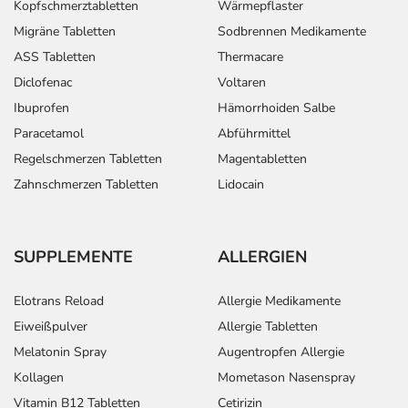
Kopfschmerztabletten
Wärmepflaster
Migräne Tabletten
Sodbrennen Medikamente
ASS Tabletten
Thermacare
Diclofenac
Voltaren
Ibuprofen
Hämorrhoiden Salbe
Paracetamol
Abführmittel
Regelschmerzen Tabletten
Magentabletten
Zahnschmerzen Tabletten
Lidocain
SUPPLEMENTE
ALLERGIEN
Elotrans Reload
Allergie Medikamente
Eiweißpulver
Allergie Tabletten
Melatonin Spray
Augentropfen Allergie
Kollagen
Mometason Nasenspray
Vitamin B12 Tabletten
Cetirizin