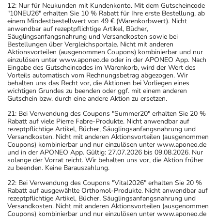
12: Nur für Neukunden mit Kundenkonto. Mit dem Gutscheincode
"10NEU26" erhalten Sie 10 % Rabatt für Ihre erste Bestellung, ab
einem Mindestbestellwert von 49 € (Warenkorbwert). Nicht
anwendbar auf rezeptpflichtige Artikel, Bücher,
Säuglingsanfangsnahrung und Versandkosten sowie bei
Bestellungen über Vergleichsportale. Nicht mit anderen
Aktionsvorteilen (ausgenommen Coupons) kombinierbar und nur
einzulösen unter www.aponeo.de oder in der APONEO App. Nach
Eingabe des Gutscheincodes im Warenkorb, wird der Wert des
Vorteils automatisch vom Rechnungsbetrag abgezogen. Wir
behalten uns das Recht vor, die Aktionen bei Vorliegen eines
wichtigen Grundes zu beenden oder ggf. mit einem anderen
Gutschein bzw. durch eine andere Aktion zu ersetzen.
21: Bei Verwendung des Coupons "Summer20" erhalten Sie 20 %
Rabatt auf viele Pierre Fabre-Produkte. Nicht anwendbar auf
rezeptpflichtige Artikel, Bücher, Säuglingsanfangsnahrung und
Versandkosten. Nicht mit anderen Aktionsvorteilen (ausgenommen
Coupons) kombinierbar und nur einzulösen unter www.aponeo.de
und in der APONEO App. Gültig: 27.07.2026 bis 09.08.2026. Nur
solange der Vorrat reicht. Wir behalten uns vor, die Aktion früher
zu beenden. Keine Barauszahlung.
22: Bei Verwendung des Coupons "Vital2026" erhalten Sie 20 %
Rabatt auf ausgewählte Orthomol-Produkte. Nicht anwendbar auf
rezeptpflichtige Artikel, Bücher, Säuglingsanfangsnahrung und
Versandkosten. Nicht mit anderen Aktionsvorteilen (ausgenommen
Coupons) kombinierbar und nur einzulösen unter www.aponeo.de