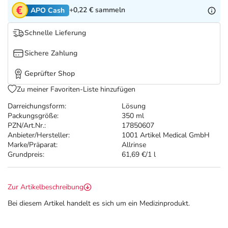
Refluthin, Lasea & Carmenthin Deals
Sport & Fitness
Täglich gut versorgt
+0,22 €
sammeln
APO Cash
Salus Deals
Tierapotheke
Schnelle Lieferung
Sichere Zahlung
Vitamine & Mineralstoffe
Geprüfter Shop
Marken
Zu meiner Favoriten-Liste hinzufügen
Darreichungsform:
Lösung
Packungsgröße:
350 ml
PZN/Art.Nr.:
17850607
Anbieter/Hersteller:
1001 Artikel Medical GmbH
Marke/Präparat:
Allrinse
Grundpreis:
61,69 €/1 l
Zur Artikelbeschreibung
Bei diesem Artikel handelt es sich um ein Medizinprodukt.