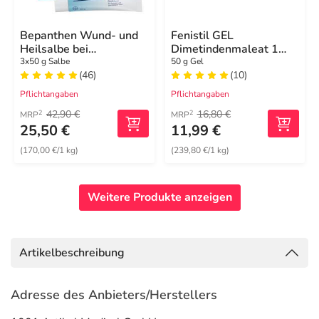
Bepanthen Wund- und
Fenistil GEL
Heilsalbe bei
Dimetindenmaleat 1
oberflächlichen
mg/g, zur Linderung von
3x50 g Salbe
50 g Gel
(46)
(10)
Hautverletzungen
Juckreiz
Pflichtangaben
Pflichtangaben
42,90 €
16,80 €
2
2
MRP
MRP
25,50 €
11,99 €
(170,00 €/1 kg)
(239,80 €/1 kg)
Weitere Produkte anzeigen
Artikelbeschreibung
Adresse des Anbieters/Herstellers