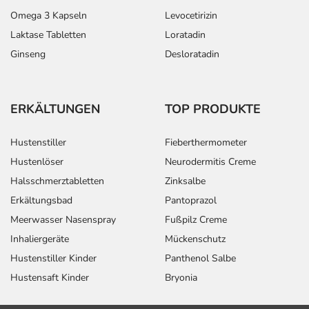
Omega 3 Kapseln
Levocetirizin
Laktase Tabletten
Loratadin
Ginseng
Desloratadin
ERKÄLTUNGEN
TOP PRODUKTE
Hustenstiller
Fieberthermometer
Hustenlöser
Neurodermitis Creme
Halsschmerztabletten
Zinksalbe
Erkältungsbad
Pantoprazol
Meerwasser Nasenspray
Fußpilz Creme
Inhaliergeräte
Mückenschutz
Hustenstiller Kinder
Panthenol Salbe
Hustensaft Kinder
Bryonia