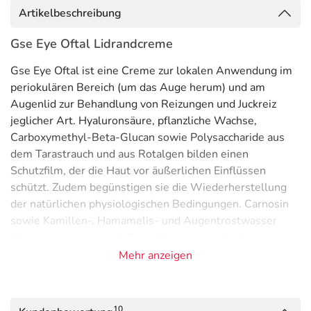
Artikelbeschreibung
Gse Eye Oftal Lidrandcreme
Gse Eye Oftal ist eine Creme zur lokalen Anwendung im
periokulären Bereich (um das Auge herum) und am
Augenlid zur Behandlung von Reizungen und Juckreiz
jeglicher Art. Hyaluronsäure, pflanzliche Wachse,
Carboxymethyl-Beta-Glucan sowie Polysaccharide aus
dem Tarastrauch und aus Rotalgen bilden einen
Schutzfilm, der die Haut vor äußerlichen Einflüssen
schützt. Zudem begünstigen sie die Wiederherstellung
der natürlichen physiologischen Bedingungen. Carnosin
sowie Kamillen-, Hamamelis- und Augentrostwasser
können zusammen mit Ringelblumenextrakt dazu
beitragen, die Beschwerden schnell und anhaltend zu
Mehr anzeigen
lindern. Gse Eye Oftal ist eine Creme zur lokalen
Anwendung im periokulären Bereich und am Augenlid zur
Behandlung von Reizungen, Schwellungen, Rötung und
10