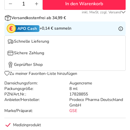
Refluthin, Lasea & Carmenthin Deals
Sport & Fitness
Täglich gut versorgt
In den Warenkorb
inkl. MwSt. zzgl. Versand
Salus Deals
Tierapotheke
Versandkostenfrei ab 34,99 €
+0,14 €
sammeln
APO Cash
Vitamine & Mineralstoffe
Schnelle Lieferung
Marken
Sichere Zahlung
Geprüfter Shop
Zu meiner Favoriten-Liste hinzufügen
Darreichungsform:
Augencreme
Packungsgröße:
8 ml
PZN/Art.Nr.:
17828855
Anbieter/Hersteller:
Prodeco Pharma Deutschland
GmbH
Marke/Präparat:
GSE
Medizinprodukt