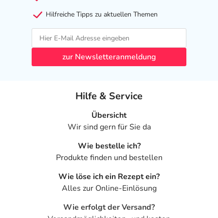
Ferment Lysate Filtrate, Carnosin, Reisöl (Oryza sativa),
Jojobaöl (Simmondsia chinensis), Xanthangummi, Lecithin,
Hilfreiche Tipps zu aktuellen Themen
Tocopherol, Ascorbylpalmitat, Wasser, Cetearylalkohol,
Glycerin, Dicaprylylether, Dicaprylylcarbonat,
Propylheptylcaprylat, Glycerylstearat, Propandiol,
zur Newsletteranmeldung
Hydroxyacetophenon, Dinatriumstearoylglutamat,
Glycerylcaprylat, 1,2-Hexandiol, Ca-prylylglykol,
Polyglycerin-3.
Hilfe & Service
Adresse des Anbieters/Herstellers
Übersicht
Prodeco Pharma Deutschland GmbH
Wir sind gern für Sie da
Eiselauer Weg 4
89081 Ulm
Wie bestelle ich?
Produkte finden und bestellen
Angaben gem. EU-Produktsicherheitsverordnung (GPSR)
anzeigen
Wie löse ich ein Rezept ein?
Das
PDF des Beipackzettels
können Sie sich oben
Alles zur Online-Einlösung
herunterladen.
Wie erfolgt der Versand?