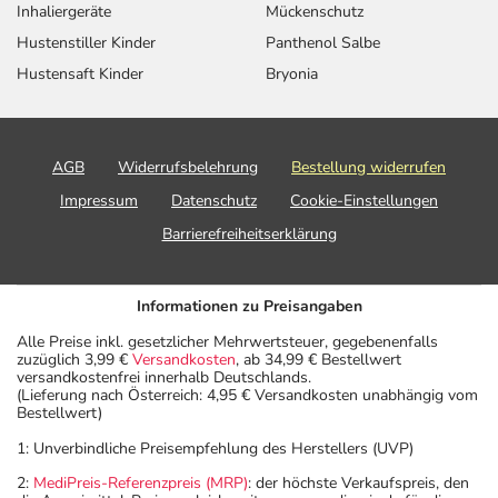
Inhaliergeräte
Mückenschutz
Hustenstiller Kinder
Panthenol Salbe
Hustensaft Kinder
Bryonia
AGB
Widerrufsbelehrung
Bestellung widerrufen
Impressum
Datenschutz
Cookie-Einstellungen
Barrierefreiheitserklärung
Informationen zu Preisangaben
Alle Preise inkl. gesetzlicher Mehrwertsteuer, gegebenenfalls
zuzüglich 3,99 €
Versandkosten
, ab 34,99 € Bestellwert
versandkostenfrei innerhalb Deutschlands.
(Lieferung nach Österreich: 4,95 € Versandkosten unabhängig vom
Bestellwert)
1: Unverbindliche Preisempfehlung des Herstellers (UVP)
2:
MediPreis-Referenzpreis (MRP)
: der höchste Verkaufspreis, den