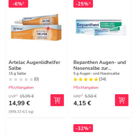
-6%
-25%
3
4
Artelac Augenlidhelfer
Bepanthen Augen- und
Salbe
Nasensalbe zur
Förderung der
15 g Salbe
5 g Augen- und Nasensalbe
(0)
(34)
Wundheilung
Pflichtangaben
Pflichtangaben
15,95 €
5,50 €
1
2
UVP
MRP
14,99 €
4,15 €
(999,33 €/1 kg)
-32%
4