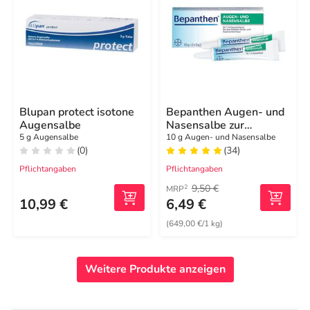
Blupan protect isotone
Bepanthen Augen- und
Augensalbe
Nasensalbe zur
Förderung der
5 g Augensalbe
10 g Augen- und Nasensalbe
(0)
(34)
Wundheilung
Pflichtangaben
Pflichtangaben
9,50 €
2
MRP
10,99 €
6,49 €
(649,00 €/1 kg)
Weitere Produkte anzeigen