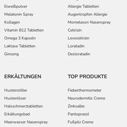
Eiweißpulver
Allergie Tabletten
Melatonin Spray
Augentropfen Allergie
Kollagen
Mometason Nasenspray
Vitamin B12 Tabletten
Cetirizin
Omega 3 Kapseln
Levocetirizin
Laktase Tabletten
Loratadin
Ginseng
Desloratadin
ERKÄLTUNGEN
TOP PRODUKTE
Hustenstiller
Fieberthermometer
Hustenlöser
Neurodermitis Creme
Halsschmerztabletten
Zinksalbe
Erkältungsbad
Pantoprazol
Meerwasser Nasenspray
Fußpilz Creme