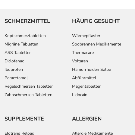
SCHMERZMITTEL
HÄUFIG GESUCHT
Kopfschmerztabletten
Wärmepflaster
Migräne Tabletten
Sodbrennen Medikamente
ASS Tabletten
Thermacare
Diclofenac
Voltaren
Ibuprofen
Hämorrhoiden Salbe
Paracetamol
Abführmittel
Regelschmerzen Tabletten
Magentabletten
Zahnschmerzen Tabletten
Lidocain
SUPPLEMENTE
ALLERGIEN
Elotrans Reload
Allergie Medikamente