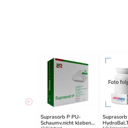
Suprasorb P PU-
Suprasorb
Schaumv.nicht klebend
HydroBal