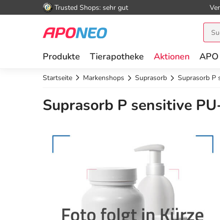
Trusted Shops: sehr gut
Ver
Produkte
Tierapotheke
Aktionen
APO
Startseite
Markenshops
Suprasorb
Suprasorb P 
Suprasorb P sensitive PU