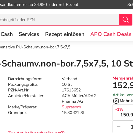
sandkostenfrei ab 34.99 € oder mit Rezept
Sc
 Cash
Services
Rezept einlösen
APO Cash Deals
sensitive PU-Schaumv.non-bor.7,5x7,5
-Schaumv.non-bor.7,5x7,5, 10 St
Mengenrab
Darreichungsform:
Verband
152,
Packungsgröße:
10 St
PZN/Art.Nr.:
17613652
Artikel ve
Anbieter/Hersteller:
ACA Müller/ADAG
Mehr k
Pharma AG
Marke/Präparat:
Suprasorb
-1%
Grundpreis:
15,30 €/1 St
150,9