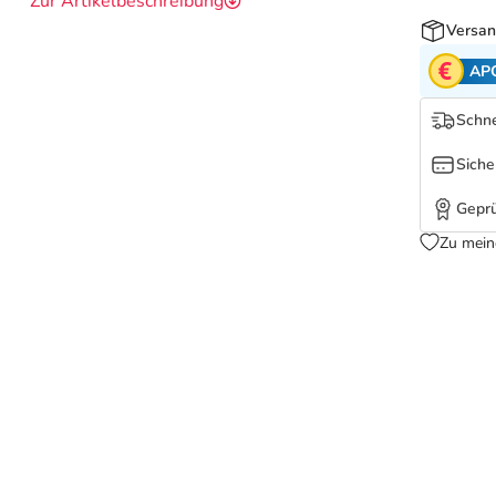
Zur Artikelbeschreibung
Versan
AP
Schne
Siche
Geprü
Zu mein