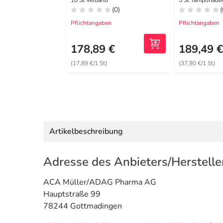
5x5 cm
2x21 cm st
10 St Verband
5 St Tamponade
(0)
(
Pflichtangaben
Pflichtangaben
178,89 €
189,49 
(17,89 €/1 St)
(37,90 €/1 St)
Artikelbeschreibung
Adresse des Anbieters/Herstelle
ACA Müller/ADAG Pharma AG
Hauptstraße 99
78244 Gottmadingen