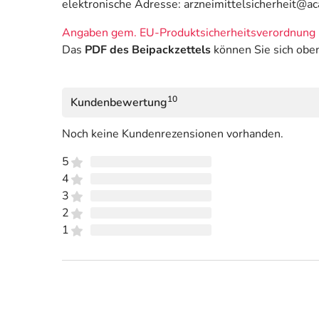
elektronische Adresse: arzneimittelsicherheit@a
Angaben gem. EU-Produktsicherheitsverordnung 
Das
PDF des Beipackzettels
können Sie sich obe
10
Kundenbewertung
Noch keine Kundenrezensionen vorhanden.
5
4
3
2
1