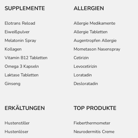
SUPPLEMENTE
ALLERGIEN
Elotrans Reload
Allergie Medikamente
Eiweißpulver
Allergie Tabletten
Melatonin Spray
Augentropfen Allergie
Kollagen
Mometason Nasenspray
Vitamin B12 Tabletten
Cetirizin
Omega 3 Kapseln
Levocetirizin
Laktase Tabletten
Loratadin
Ginseng
Desloratadin
ERKÄLTUNGEN
TOP PRODUKTE
Hustenstiller
Fieberthermometer
Hustenlöser
Neurodermitis Creme