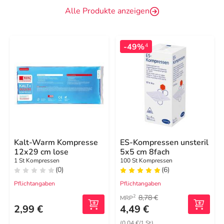
Alle Produkte anzeigen
-49%
4
Kalt-Warm Kompresse
ES-Kompressen unsteril
12x29 cm lose
5x5 cm 8fach
1 St Kompressen
100 St Kompressen
(0)
(6)
Pflichtangaben
Pflichtangaben
8,78 €
2
MRP
2,99 €
4,49 €
(0,04 €/1 St)