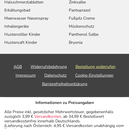
Halsschmerztabletten
Zinksalbe
Erkältungsbad
Pantoprazol
Meerwasser Nasenspray
Fußpilz Creme
Inhaliergeräte
Mückenschutz
Hustenstiller Kinder
Panthenol Salbe
Hustensaft Kinder
Bryonia
AGB
Widerrufsbelehrung
Bestellung widerrufen
Impressum
Datenschutz
Cookie-Einstellungen
Barrierefreiheitserklärung
Informationen zu Preisangaben
Alle Preise inkl. gesetzlicher Mehrwertsteuer, gegebenenfalls
zuzüglich 3,99 €
Versandkosten
, ab 34,99 € Bestellwert
versandkostenfrei innerhalb Deutschlands.
(Lieferung nach Österreich: 4,95 € Versandkosten unabhängig vom