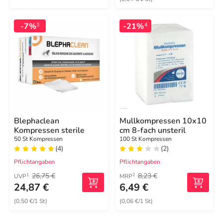
-7%
-21%
3
4
Blephaclean
Mullkompressen 10x10
Kompressen sterile
cm 8-fach unsteril
50 St Kompressen
100 St Kompressen
(4)
(2)
Pflichtangaben
Pflichtangaben
26,75 €
8,23 €
1
2
UVP
MRP
24,87 €
6,49 €
(0,50 €/1 St)
(0,06 €/1 St)