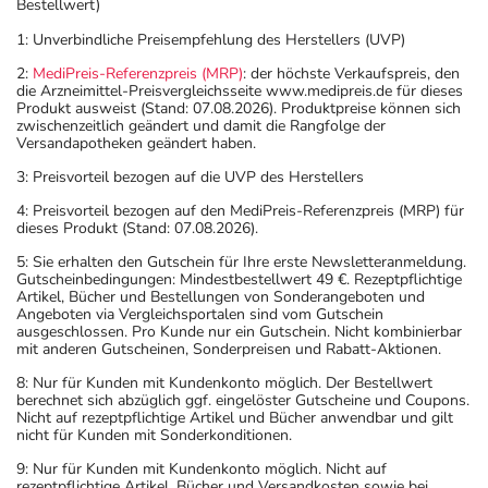
Bestellwert)
1: Unverbindliche Preisempfehlung des Herstellers (UVP)
2:
MediPreis-Referenzpreis (MRP)
: der höchste Verkaufspreis, den
die Arzneimittel-Preisvergleichsseite www.medipreis.de für dieses
Produkt ausweist (Stand: 07.08.2026). Produktpreise können sich
zwischenzeitlich geändert und damit die Rangfolge der
Versandapotheken geändert haben.
3: Preisvorteil bezogen auf die UVP des Herstellers
4: Preisvorteil bezogen auf den MediPreis-Referenzpreis (MRP) für
dieses Produkt (Stand: 07.08.2026).
5: Sie erhalten den Gutschein für Ihre erste Newsletteranmeldung.
Gutscheinbedingungen: Mindestbestellwert 49 €. Rezeptpflichtige
Artikel, Bücher und Bestellungen von Sonderangeboten und
Angeboten via Vergleichsportalen sind vom Gutschein
ausgeschlossen. Pro Kunde nur ein Gutschein. Nicht kombinierbar
mit anderen Gutscheinen, Sonderpreisen und Rabatt-Aktionen.
8: Nur für Kunden mit Kundenkonto möglich. Der Bestellwert
berechnet sich abzüglich ggf. eingelöster Gutscheine und Coupons.
Nicht auf rezeptpflichtige Artikel und Bücher anwendbar und gilt
nicht für Kunden mit Sonderkonditionen.
9: Nur für Kunden mit Kundenkonto möglich. Nicht auf
rezeptpflichtige Artikel, Bücher und Versandkosten sowie bei