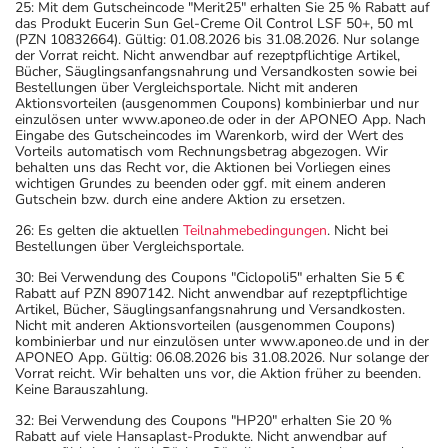
25: Mit dem Gutscheincode "Merit25" erhalten Sie 25 % Rabatt auf
das Produkt Eucerin Sun Gel-Creme Oil Control LSF 50+, 50 ml
(PZN 10832664). Gültig: 01.08.2026 bis 31.08.2026. Nur solange
der Vorrat reicht. Nicht anwendbar auf rezeptpflichtige Artikel,
Bücher, Säuglingsanfangsnahrung und Versandkosten sowie bei
Bestellungen über Vergleichsportale. Nicht mit anderen
Aktionsvorteilen (ausgenommen Coupons) kombinierbar und nur
einzulösen unter www.aponeo.de oder in der APONEO App. Nach
Eingabe des Gutscheincodes im Warenkorb, wird der Wert des
Vorteils automatisch vom Rechnungsbetrag abgezogen. Wir
behalten uns das Recht vor, die Aktionen bei Vorliegen eines
wichtigen Grundes zu beenden oder ggf. mit einem anderen
Gutschein bzw. durch eine andere Aktion zu ersetzen.
26: Es gelten die aktuellen
Teilnahmebedingungen
. Nicht bei
Bestellungen über Vergleichsportale.
30: Bei Verwendung des Coupons "Ciclopoli5" erhalten Sie 5 €
Rabatt auf PZN 8907142. Nicht anwendbar auf rezeptpflichtige
Artikel, Bücher, Säuglingsanfangsnahrung und Versandkosten.
Nicht mit anderen Aktionsvorteilen (ausgenommen Coupons)
kombinierbar und nur einzulösen unter www.aponeo.de und in der
APONEO App. Gültig: 06.08.2026 bis 31.08.2026. Nur solange der
Vorrat reicht. Wir behalten uns vor, die Aktion früher zu beenden.
Keine Barauszahlung.
32: Bei Verwendung des Coupons "HP20" erhalten Sie 20 %
Rabatt auf viele Hansaplast-Produkte. Nicht anwendbar auf