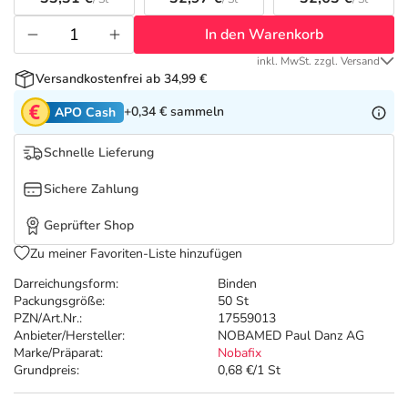
Refluthin, Lasea & Carmenthin Deals
Sport & Fitness
Täglich gut versorgt
In den Warenkorb
Salus Deals
Tierapotheke
inkl. MwSt. zzgl. Versand
Versandkostenfrei ab 34,99 €
Vitamine & Mineralstoffe
+0,34 €
sammeln
APO Cash
Schnelle Lieferung
Marken
Sichere Zahlung
Geprüfter Shop
Zu meiner Favoriten-Liste hinzufügen
Darreichungsform:
Binden
Packungsgröße:
50 St
PZN/Art.Nr.:
17559013
Anbieter/Hersteller:
NOBAMED Paul Danz AG
Marke/Präparat:
Nobafix
Grundpreis:
0,68 €/1 St