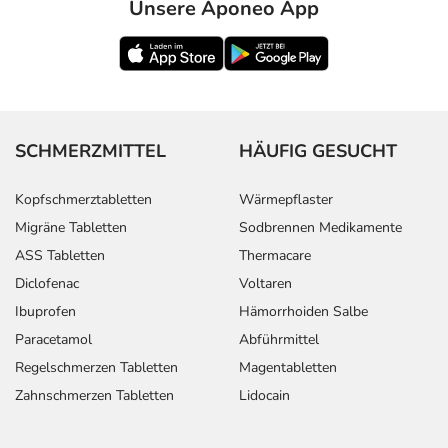
Unsere Aponeo App
SCHMERZMITTEL
HÄUFIG GESUCHT
Kopfschmerztabletten
Wärmepflaster
Migräne Tabletten
Sodbrennen Medikamente
ASS Tabletten
Thermacare
Diclofenac
Voltaren
Ibuprofen
Hämorrhoiden Salbe
Paracetamol
Abführmittel
Regelschmerzen Tabletten
Magentabletten
Zahnschmerzen Tabletten
Lidocain