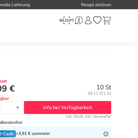
hnelle Lieferung
Rezept einlösen
att
09 €
10 St
Grundpreis:
39,11 €/1 St
ügbar
Info bei Verfügbarkeit
inkl. MwSt. inkl. Versand
dkostenfrei
+3,91 €
sammeln
O Cash