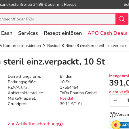
sandkostenfrei ab 34.99 € oder mit Rezept
Sc
 Cash
Services
Rezept einlösen
APO Cash Deals
 & Kompressionsbinden
Rosidal K Binde 8 cmx5 m steril einz.verpackt
steril einz.verpackt, 10 St
Mengenrab
Darreichungsform:
Binden
391,
Packungsgröße:
10 St
PZN/Art.Nr.:
17554464
nicht verf
Anbieter/Hersteller:
ToRa Pharma GmbH
Marke/Präparat:
Rosidal
Grundpreis:
39,11 €/1 St
Versan
Zur Artikelbeschreibung
AP