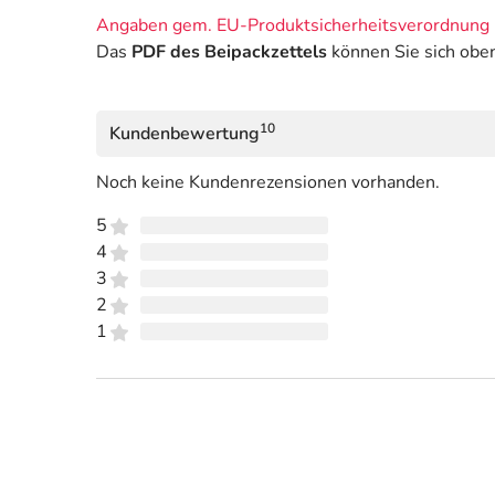
Angaben gem. EU-Produktsicherheitsverordnung 
Das
PDF des Beipackzettels
können Sie sich obe
10
Kundenbewertung
Noch keine Kundenrezensionen vorhanden.
5
4
3
2
1