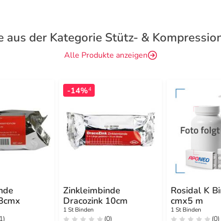
e aus der Kategorie Stütz- & Kompressio
Alle Produkte anzeigen
-14%
4
inde
Zinkleimbinde
Rosidal K B
 8cmx
Dracozink 10cm
cmx5 m
1 St Binden
1 St Binden
1)
(0)
(0)