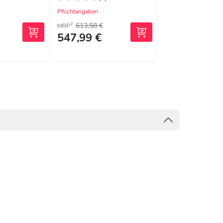
Pflichtangaben
Pflichtangaben
613,58 €
29,32 €
2
2
MRP
MRP
547,99 €
16,99 €