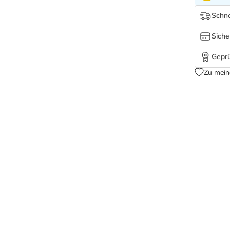
Schne
Siche
Geprü
Zu mein