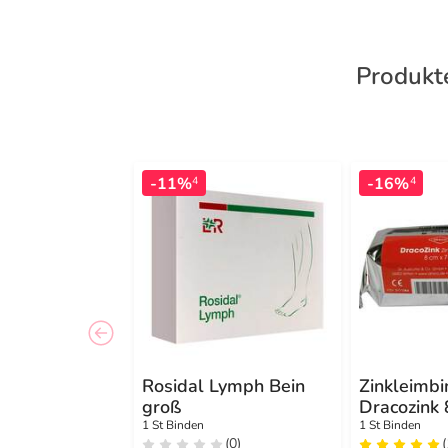
Produkt
-11%
-16%
4
4
Rosidal Lymph Bein
Zinkleimb
groß
Dracozink
1 St Binden
1 St Binden
(0)
(