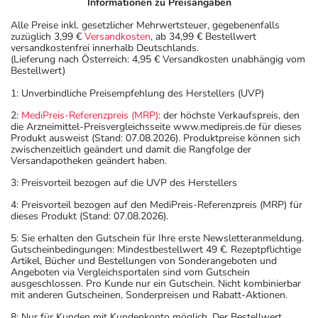
Informationen zu Preisangaben
Alle Preise inkl. gesetzlicher Mehrwertsteuer, gegebenenfalls
zuzüglich 3,99 €
Versandkosten
, ab 34,99 € Bestellwert
versandkostenfrei innerhalb Deutschlands.
(Lieferung nach Österreich: 4,95 € Versandkosten unabhängig vom
Bestellwert)
1: Unverbindliche Preisempfehlung des Herstellers (UVP)
2:
MediPreis-Referenzpreis (MRP)
: der höchste Verkaufspreis, den
die Arzneimittel-Preisvergleichsseite www.medipreis.de für dieses
Produkt ausweist (Stand: 07.08.2026). Produktpreise können sich
zwischenzeitlich geändert und damit die Rangfolge der
Versandapotheken geändert haben.
3: Preisvorteil bezogen auf die UVP des Herstellers
4: Preisvorteil bezogen auf den MediPreis-Referenzpreis (MRP) für
dieses Produkt (Stand: 07.08.2026).
5: Sie erhalten den Gutschein für Ihre erste Newsletteranmeldung.
Gutscheinbedingungen: Mindestbestellwert 49 €. Rezeptpflichtige
Artikel, Bücher und Bestellungen von Sonderangeboten und
Angeboten via Vergleichsportalen sind vom Gutschein
ausgeschlossen. Pro Kunde nur ein Gutschein. Nicht kombinierbar
mit anderen Gutscheinen, Sonderpreisen und Rabatt-Aktionen.
8: Nur für Kunden mit Kundenkonto möglich. Der Bestellwert