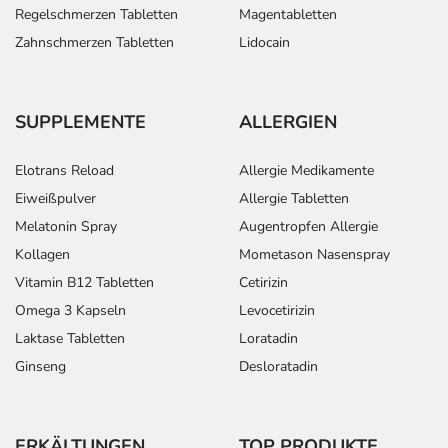
Regelschmerzen Tabletten
Magentabletten
Zahnschmerzen Tabletten
Lidocain
SUPPLEMENTE
ALLERGIEN
Elotrans Reload
Allergie Medikamente
Eiweißpulver
Allergie Tabletten
Melatonin Spray
Augentropfen Allergie
Kollagen
Mometason Nasenspray
Vitamin B12 Tabletten
Cetirizin
Omega 3 Kapseln
Levocetirizin
Laktase Tabletten
Loratadin
Ginseng
Desloratadin
ERKÄLTUNGEN
TOP PRODUKTE