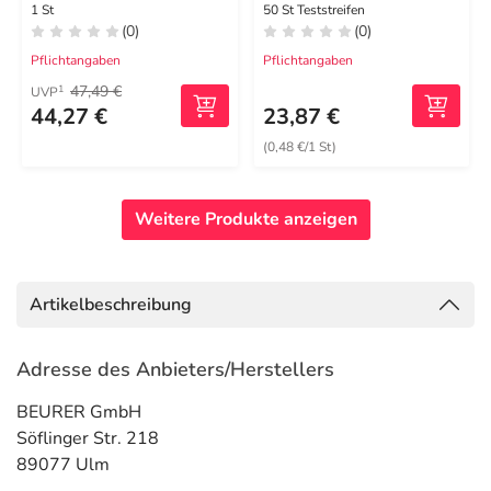
Blutdruckmessgerät
1 St
50 St Teststreifen
(0)
(0)
Pflichtangaben
Pflichtangaben
47,49 €
1
UVP
44,27 €
23,87 €
(0,48 €/1 St)
Weitere Produkte anzeigen
Artikelbeschreibung
Adresse des Anbieters/Herstellers
BEURER GmbH
Söflinger Str. 218
89077 Ulm