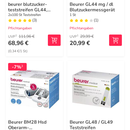
beurer blutzucker-
Beurer GL44 mg / dl
teststreifen GL44,
Blutzuckermessgerät
GL50, GL50 evo
2x100 St Teststreifen
1 St
(3)
(1)
Pflichtangaben
Pflichtangaben
111,96 €
29,99 €
1
1
UVP
UVP
68,96 €
20,99 €
(0,34 €/1 St)
-7%
3
Beurer BM28 Hsd
Beurer GL48 / GL49
Oberarm-
Teststreifen