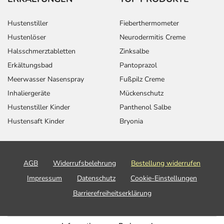
Hustenstiller
Fieberthermometer
Hustenlöser
Neurodermitis Creme
Halsschmerztabletten
Zinksalbe
Erkältungsbad
Pantoprazol
Meerwasser Nasenspray
Fußpilz Creme
Inhaliergeräte
Mückenschutz
Hustenstiller Kinder
Panthenol Salbe
Hustensaft Kinder
Bryonia
AGB
Widerrufsbelehrung
Bestellung widerrufen
Impressum
Datenschutz
Cookie-Einstellungen
Barrierefreiheitserklärung