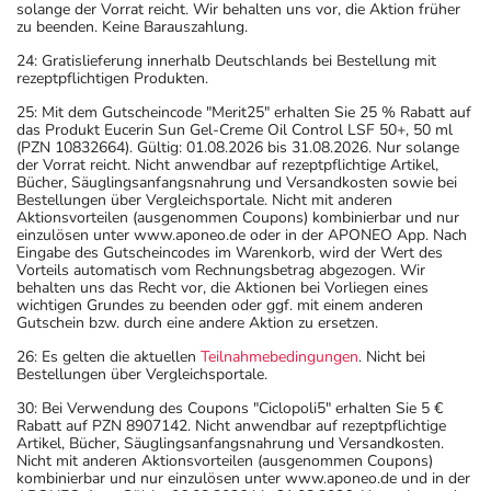
solange der Vorrat reicht. Wir behalten uns vor, die Aktion früher
zu beenden. Keine Barauszahlung.
24: Gratislieferung innerhalb Deutschlands bei Bestellung mit
rezeptpflichtigen Produkten.
25: Mit dem Gutscheincode "Merit25" erhalten Sie 25 % Rabatt auf
das Produkt Eucerin Sun Gel-Creme Oil Control LSF 50+, 50 ml
(PZN 10832664). Gültig: 01.08.2026 bis 31.08.2026. Nur solange
der Vorrat reicht. Nicht anwendbar auf rezeptpflichtige Artikel,
Bücher, Säuglingsanfangsnahrung und Versandkosten sowie bei
Bestellungen über Vergleichsportale. Nicht mit anderen
Aktionsvorteilen (ausgenommen Coupons) kombinierbar und nur
einzulösen unter www.aponeo.de oder in der APONEO App. Nach
Eingabe des Gutscheincodes im Warenkorb, wird der Wert des
Vorteils automatisch vom Rechnungsbetrag abgezogen. Wir
behalten uns das Recht vor, die Aktionen bei Vorliegen eines
wichtigen Grundes zu beenden oder ggf. mit einem anderen
Gutschein bzw. durch eine andere Aktion zu ersetzen.
26: Es gelten die aktuellen
Teilnahmebedingungen
. Nicht bei
Bestellungen über Vergleichsportale.
30: Bei Verwendung des Coupons "Ciclopoli5" erhalten Sie 5 €
Rabatt auf PZN 8907142. Nicht anwendbar auf rezeptpflichtige
Artikel, Bücher, Säuglingsanfangsnahrung und Versandkosten.
Nicht mit anderen Aktionsvorteilen (ausgenommen Coupons)
kombinierbar und nur einzulösen unter www.aponeo.de und in der