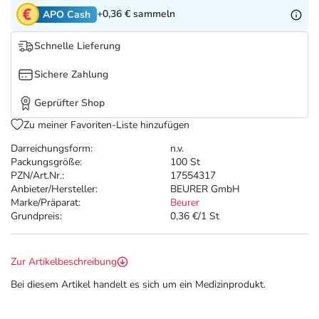
Refluthin, Lasea & Carmenthin Deals
Sport & Fitness
Täglich gut versorgt
+0,36 €
sammeln
APO Cash
Salus Deals
Tierapotheke
Schnelle Lieferung
Sichere Zahlung
Vitamine & Mineralstoffe
Geprüfter Shop
Marken
Zu meiner Favoriten-Liste hinzufügen
Darreichungsform:
n.v.
Packungsgröße:
100 St
PZN/Art.Nr.:
17554317
Anbieter/Hersteller:
BEURER GmbH
Marke/Präparat:
Beurer
Grundpreis:
0,36 €/1 St
Zur Artikelbeschreibung
Bei diesem Artikel handelt es sich um ein Medizinprodukt.