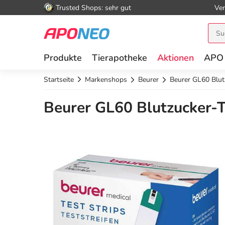
Trusted Shops: sehr gut
Ver
Produkte
Tierapotheke
Aktionen
APO
Startseite
Markenshops
Beurer
Beurer GL60 Blutz
Beurer GL60 Blutzucker-Te