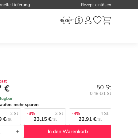
hnelle Lieferung
Rezept einlösen
att
7 €
50 St
Grundpreis:
0,48 €/1 St
rfügbar
aufen, mehr sparen
2 St
-3%
3 St
-4%
4 St
9 €
23,15 €
22,91 €
/ St
/ St
/ St
In den Warenkorb