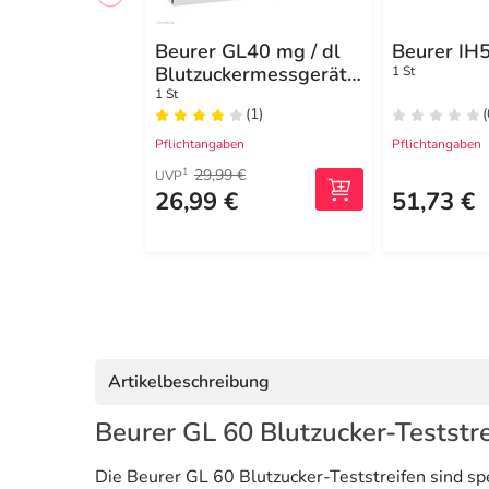
Beurer GL40 mg / dl
Beurer IH
Blutzuckermessgerät
1 St
codefree
1 St
(1)
(
Pflichtangaben
Pflichtangaben
29,99 €
1
UVP
26,99 €
51,73 €
Artikelbeschreibung
Beurer GL 60 Blutzucker-Teststre
Die Beurer GL 60 Blutzucker-Teststreifen sind sp