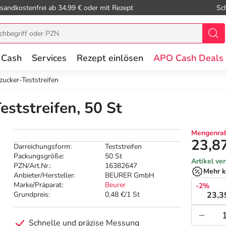
sandkostenfrei ab 34.99 € oder mit Rezept
Sc
 Cash
Services
Rezept einlösen
APO Cash Deals
ucker-Teststreifen
ststreifen, 50 St
Mengenrab
23,8
Darreichungsform:
Teststreifen
Packungsgröße:
50 St
Artikel ve
PZN/Art.Nr.:
16382647
Mehr k
Anbieter/Hersteller:
BEURER GmbH
Marke/Präparat:
Beurer
-2%
Grundpreis:
0,48 €/1 St
23,3
Schnelle und präzise Messung