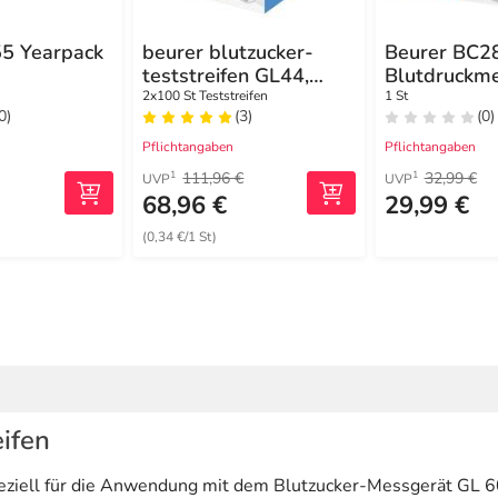
55 Yearpack
beurer blutzucker-
Beurer BC2
teststreifen GL44,
Blutdruckm
GL50, GL50 evo
vollautom.
2x100 St Teststreifen
1 St
0)
(3)
(0)
Pflichtangaben
Pflichtangaben
111,96 €
32,99 €
1
1
UVP
UVP
68,96 €
29,99 €
(0,34 €/1 St)
ifen
eziell für die Anwendung mit dem Blutzucker-Messgerät GL 60 