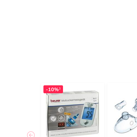
-10%
3