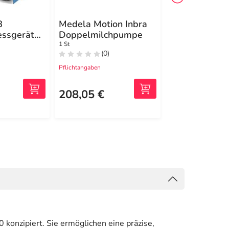
8
Medela Motion Inbra
Beurer Nadel
essgerät
Doppelmilchpumpe
Lanzetten ster
Handgelenk
1 St
100 St Lanzetten
(0)
(1)
Pflichtangaben
Pflichtangaben
19,71 €
2
MRP
208,05 €
15,99 €
(0,16 €/1 St)
konzipiert. Sie ermöglichen eine präzise,