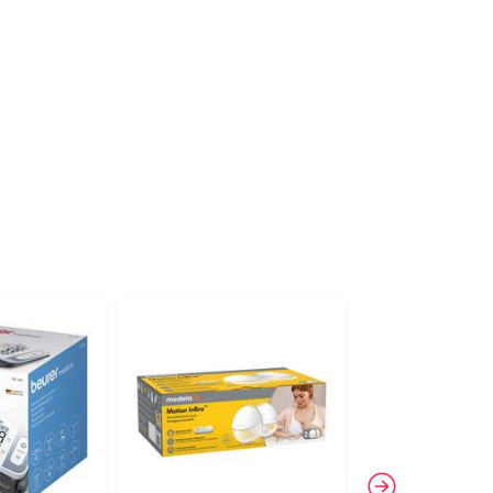
-19%
4